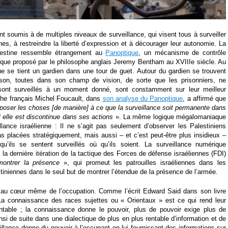
t soumis à de multiples niveaux de surveillance, qui visent tous à surveiller
nes, à restreindre la liberté d’expression et à décourager leur autonomie. La
alestine ressemble étrangement au
Panoptique
, un mécanisme de contrôle
ique proposé par le philosophe anglais Jeremy Bentham au XVIIIe siècle. Au
e se tient un gardien dans une tour de guet. Autour du gardien se trouvent
ison, toutes dans son champ de vision, de sorte que les prisonniers, ne
sont surveillés à un moment donné, sont constamment sur leur meilleur
phe français Michel Foucault, dans
son analyse du Panoptique
, a affirmé que
poser les choses [de manière] à ce que la surveillance soit permanente dans
 elle est discontinue dans ses actions
». La même logique mégalomaniaque
llance israélienne : Il ne s’agit pas seulement d’observer les Palestiniens
 placées stratégiquement, mais aussi – et c’est peut-être plus insidieux –
qu’ils se sentent surveillés où qu’ils soient. La surveillance numérique
 la dernière itération de la tactique des Forces de défense israéliennes (FDI)
montrer la présence
», qui promeut les patrouilles israéliennes dans les
niennes dans le seul but de montrer l’étendue de la présence de l’armée.
t au cœur même de l’occupation. Comme l’écrit Edward Said dans son livre
a connaissance des races sujettes ou « Orientaux » est ce qui rend leur
entable ; la connaissance donne le pouvoir, plus de pouvoir exige plus de
si de suite dans une dialectique de plus en plus rentable d’information et de
illance donne du pouvoir à l’occupant en lui fournissant des informations sur