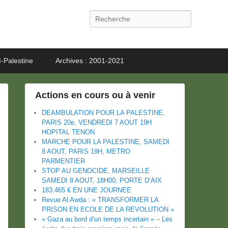
Recherche
-Palestine
Archives : 2001-2021
Actions en cours ou à venir
DEAMBULATION POUR LA PALESTINE,
PARIS 20e, VENDREDI 7 AOUT 19H
HOPITAL TENON
MARCHE POUR LA PALESTINE, SAMEDI
8 AOUT, PARIS 19H, METRO
PARMENTIER
STOP AU GENOCIDE, MARSEILLE
SAMEDI 8 AOUT, 18H00, PORTE D’AIX
183.465 € EN UNE JOURNEE
Revue Al Awda : « TRANSFORMER LA
PRISON EN ECOLE DE LA REVOLUTION »
« Gaza au bord d’un temps incertain » – Les