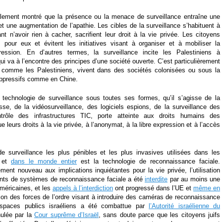
lement montré que la présence ou la menace de surveillance entraîne une
et une augmentation de l’apathie. Les cibles de la surveillance s’habituent à
ant n’avoir rien à cacher, sacrifient leur droit à la vie privée. Les citoyens
 pour eux et évitent les initiatives visant à organiser et à mobiliser la
ression. En d’autres termes, la surveillance incite les Palestiniens à
ui va à l’encontre des principes d’une société ouverte. C’est particulièrement
, comme les Palestiniens, vivent dans des sociétés colonisées ou sous la
ppressifs comme en Chine.
 technologie de surveillance sous toutes ses formes, qu’il s’agisse de la
se, de la vidéosurveillance, des logiciels espions, de la surveillance des
rôle des infrastructures TIC, porte atteinte aux droits humains des
ue leurs droits à la vie privée, à l’anonymat, à la libre expression et à l’accès
e surveillance les plus pénibles et les plus invasives utilisées dans les
s et
dans le monde entier
est la technologie de reconnaissance faciale.
ent nouveau aux implications inquiétantes pour la vie privée, l’utilisation
nts de systèmes de reconnaissance faciale a été
interdite
par au moins une
américaines, et les
appels à l’interdiction
ont progressé dans l’UE et
même en
ion des forces de l’ordre visant à introduire des caméras de reconnaissance
espaces publics israéliens a été combattue par
l’Autorité israélienne du
ulée par la
Cour suprême d’Israël
, sans doute parce que les citoyens juifs