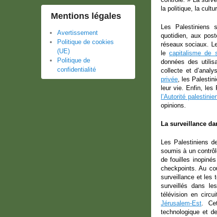
la politique, la cult
Mentions légales
Les Palestiniens 
Avertissement
quotidien, aux pos
Politique de cookies
réseaux sociaux. L
(UE)
le
capitalisme de s
Politique de
données des utilis
confidentialité
collecte et d’anal
privée
, les Palestin
leur vie. Enfin, le
l’Autorité palestinie
opinions.
La surveillance da
Les Palestiniens de
soumis à un contrôl
de fouilles inopiné
checkpoints. Au cou
surveillance et les
surveillés dans le
télévision en circu
Jérusalem-Est
. Ce
technologique et d