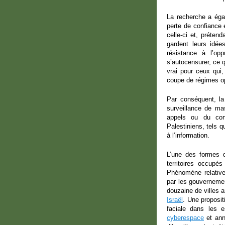
La recherche a éga
perte de confiance 
celle-ci et, prétend
gardent leurs idées
résistance à l’opp
s’autocensurer, ce q
vrai pour ceux qui
coupe de régimes o
Par conséquent, la
surveillance de mas
appels ou du cont
Palestiniens, tels q
à l’information.
L’une des formes d
territoires occupé
Phénomène relativem
par les gouverneme
douzaine de villes 
Israël
. Une proposit
faciale dans les 
cyberespace
et ann