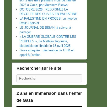
écrits des trois premiers mois de l’année
2026 à Gaza, par Mutasem Eleïwa
OCTOBRE 2026 : REJOIGNEZ LA
RÉCOLTE DES OLIVES EN PALESTINE
LA PALESTINE EN PROCES, un livre de
Rafik Chekkat
LE JOURNAL DE BISAN, à suivre, à
partager
« LA GUERRE GLOBALE CONTRE LES
PEUPLES », de Mathieu Rigouste,
disponible en librairie le 18 avril 2025
Gaza attaquée : déclaration de l’ISM et
appel à l’action
Rechercher sur le site
Recherche
2 ans en immersion dans l’enfer
de Gaza