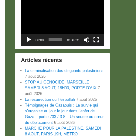
Lecteur
vidéo
00:00
01:49:31
Articles récents
La criminalisation des dirigeants palestiniens
7 août 2026
STOP AU GENOCIDE, MARSEILLE
SAMEDI 8 AOUT, 18H00, PORTE D’AIX
7
août 2026
La résurrection du Hezbollah
7 août 2026
Témoignages de Gazaouis : La survie qui
s’organise au jour le jour dans l’enfer de
Gaza – partie 733 / 3.8 – Un sourire au cœur
du déplacement
6 août 2026
MARCHE POUR LA PALESTINE, SAMEDI
8 AOUT, PARIS 19H, METRO