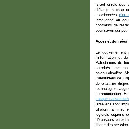
Israël enrôle ses 
d’élargir la base
coordonnées
d’au 
israélienne au co
contraints de reste
pour savoir qui peut
Accès et données
Le gouvernement is
l’information et de
Palestiniens de le
autorités israélien
niveau obsolète. Alo
Palestiniens de Cisj
de Gaza ne dispos
technologies augme
communication. En 
chaque conversatio
israéliens sont imp
Shalom, à l’insu e
logiciels espions d
défenseurs palestin
liberté d’expression