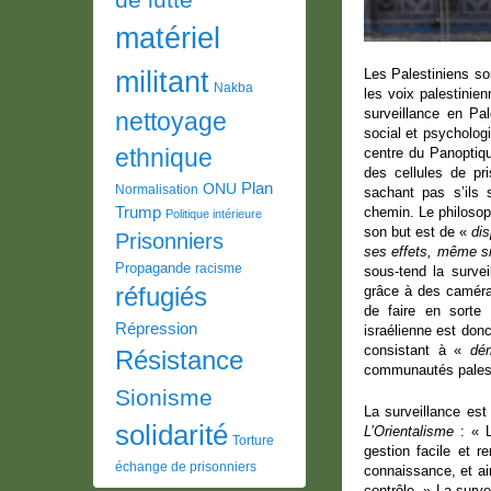
matériel
militant
Les Palestiniens son
Nakba
les voix palestinien
surveillance en P
nettoyage
social et psycholog
ethnique
centre du Panoptiqu
des cellules de pr
Plan
ONU
Normalisation
sachant pas s’ils 
Trump
chemin. Le philoso
Politique intérieure
son but est de «
dis
Prisonniers
ses effets, même si
Propagande
racisme
sous-tend la survei
réfugiés
grâce à des caméras
de faire en sorte 
Répression
israélienne est donc
consistant à «
dé
Résistance
communautés palesti
Sionisme
La surveillance es
solidarité
L’Orientalisme
: « L
Torture
gestion facile et r
échange de prisonniers
connaissance, et ain
contrôle. » La surve