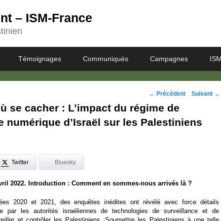
ent – ISM-France
tinien
Témoignages
Communiqués
Campagnes
ISM
Navigation
←
Précédent
Suivant
→
où se cacher : L’impact du régime de
des
e numérique d’Israël sur les Palestiniens
posts
Twitter
Bluesky
ril 2022.
Introduction : Comment en sommes-nous arrivés là ?
es 2020 et 2021, des enquêtes inédites ont révélé avec force détails
sive par les autorités israéliennes de technologies de surveillance et de
veiller et contrôler les Palestiniens. Soumettre les Palestiniens à une telle