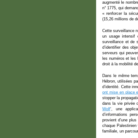
augmenté le nombre 
n° 1775, qui deman
« renforcer la sécu
(15,26 millions de 
Cette surveillance n
un usage intensif 
surveillance et de
d’identifier des ob
serveurs qui peuve
les numéros et les l
droit à la mobilité d
Dans le même temps
Hébron, utilisées pa
d’identité. Cette in
ont mise en place 
stopper la propagati
dans la vie privée 
Wolf
‘, une appli
d’informations per
provient d’une plus
chaque Palestinien 
familiale, un parcou