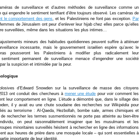
 caméras de surveillance et d’autres méthodes de surveillance comme un
 qui engendre le sentiment terrifiant d’être toujours observé. Les caméras de
ent le comportement des gens
, et les Palestiniens ne font pas exception.
Par
 femmes de Jérusalem ont peur d’enlever leur hijab chez elles parce qu’elles
être surveillées, même dans les situations les plus intimes…
ajustements mineurs des habitudes quotidiennes peuvent suffire à atténuer
urveillance incessante, mais le gouvernement israélien espère qu’avec le
as pousseront les Palestiniens à modifier plus radicalement leur
sentiment permanent de surveillance menace d’engendrer une société
ar la suspicion et intimidée par la peur.
hologique
xplosives d’Edward Snowden sur la surveillance de masse des citoyens
 2013 ont conduit des chercheurs à
mener une étude
pour voir comment les
aient leur comportement en ligne. L’étude a démontré que, dans le sillage des
wden, il y avait eu une chute soudaine des recherches sur
Wikipédia
pour
 liés au terrorisme : Al-Qaeda, Hezbollah, bombe sale, armes chimiques et
te de rechercher les termes susmentionnés ne porte pas atteinte au bien-être
individu, on peut raisonnablement imaginer que les musulmans et les
oupes minoritaires surveillés hésitent à rechercher en ligne des informations
nt aux heures de prière dans une mosquée locale – qui sont essentielles à
partie importante de leur identité.