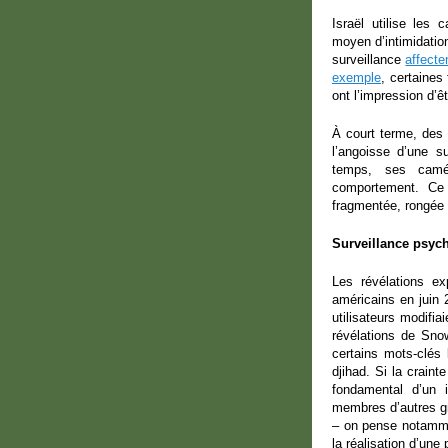
Israël utilise les
moyen d’intimidation
surveillance
affect
exemple
, certaines
ont l’impression d’
À court terme, des 
l’angoisse d’une s
temps, ses camér
comportement. Ce 
fragmentée, rongée p
Surveillance psyc
Les révélations e
américains en juin
utilisateurs modifi
révélations de Sno
certains mots-clés
djihad. Si la crain
fondamental d’un 
membres d’autres gr
– on pense notamme
la réalisation d’une 