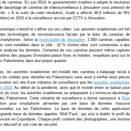
de caméras. En juin 2014, le gouvernement israélien a adopté la résolution
de davantage de caméras de vidéosurveillance à Jérusalem sous prétexte de
rité. » À la suite de cette résolution, Israël a affecté 48,9 millions de NIS
dollars) en 2015 à la surveillance accrue par CCTV à Jérusalem.
umérique s’étend et s’affine sur ses cibles. Les autorités israéliennes ont fait
des technologies de reconnaissance faciale par le biais de caméras de
 smartphones. Selon la
municipalité de Jérusalem
, 1.000 caméras capables
jets sont installées dans la ville ; 10 % d’entre elles sont connectées à des
nt analyser les données. Certaines de ces caméras peuvent même capturer
ettres des plaques d’immatriculation fixes et mobiles, empiétant ainsi sur le
es Palestiniens dans leur propre quartier.
, les autorités israéliennes ont installé des caméras à balayage facial à
r les soldats pour identifier les Palestiniens sans avoir à vérifier leurs pièces
novation est née d’une initiative de surveillance que les
autorités israéliennes
en 2020
. Au début de la pandémie, alors que le monde entier se battait pour
on du virus, les autorités israéliennes se préparaient à s’immiscer davantage
des Palestiniens. Cette initiative de surveillance a donné naissance à ‘
Blue
cation pour smartphone alimentée par une base de données massive
sonnelles sur les Palestiniens. La base de données de cette application
 grande base de données appelée ‘Wolf Pack’, qui vise à établir le profil de
vivant en Cisjordanie. Chaque profil contient des photographies, une histoire
rs éducatif et une cote de sécurité.