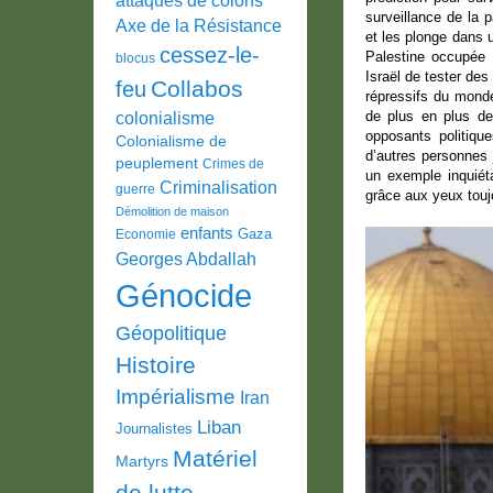
surveillance de la p
Axe de la Résistance
et les plonge dans 
cessez-le-
Palestine occupée 
blocus
Israël de tester de
Collabos
feu
répressifs du mond
de plus en plus de
colonialisme
opposants politique
Colonialisme de
d’autres personnes
peuplement
Crimes de
un exemple inquiét
Criminalisation
guerre
grâce aux yeux toujo
Démolition de maison
enfants
Gaza
Economie
Georges Abdallah
Génocide
Géopolitique
Histoire
Impérialisme
Iran
Liban
Journalistes
Matériel
Martyrs
de lutte