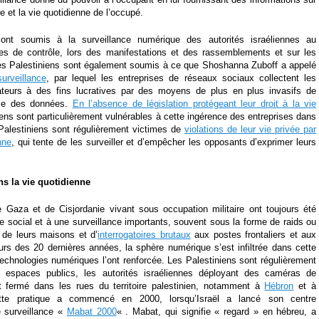
ure et la vie quotidienne de l’occupé.
sont soumis à la surveillance numérique des autorités israéliennes au
tes de contrôle, lors des manifestations et des rassemblements et sur les
es Palestiniens sont également soumis à ce que Shoshanna Zuboff a appelé
urveillance
, par lequel les entreprises de réseaux sociaux collectent les
ateurs à des fins lucratives par des moyens de plus en plus invasifs de
yse des données.
En l’absence de législation protégeant leur droit à la vie
iens sont particulièrement vulnérables à cette ingérence des entreprises dans
s Palestiniens sont régulièrement victimes de
violations de leur vie privée par
nne
, qui tente de les surveiller et d’empêcher les opposants d’exprimer leurs
ns la vie quotidienne
 Gaza et de Cisjordanie vivant sous occupation militaire ont toujours été
e social et à une surveillance importants, souvent sous la forme de raids ou
s de leurs maisons et d’
interrogatoires brutaux
aux postes frontaliers et aux
rs des 20 dernières années, la sphère numérique s’est infiltrée dans cette
 technologies numériques l’ont renforcée. Les Palestiniens sont régulièrement
s espaces publics, les autorités israéliennes déployant des caméras de
it fermé dans les rues du territoire palestinien, notamment à
Hébron
et à
tte pratique a commencé en 2000, lorsqu’Israël a lancé son centre
e surveillance «
Mabat 2000
« . Mabat, qui signifie « regard » en hébreu, a