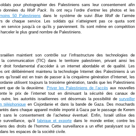
soldats pour photographier des Palestiniens sans leur consentement afin
 de données du
Wolf Pack
. Ils ont reçu l’ordre d’entrer les photos et les
moins 50 Palestiniens
dans le système de suivi
Blue Wolf
de l’armée
urs de chaque service. Les soldats qui n’atteignent pas ce quota sont
r en service jusqu’à ce qu’ils y parviennent. Ils sont même en compétition
 harceler le plus grand nombre de Palestiniens.
raélien maintient son contrôle sur l’infrastructure des technologies de
 la communication (TIC) dans le territoire palestinien, privant ainsi les
ur droit fondamental d’accéder à un internet abordable et de qualité. Les
nes ont délibérément maintenu la technologie Internet des Palestiniens à un
rs qu’Israël est en train de passer à la cinquième génération d’Internet, les
ordanie utilisent toujours la troisième génération, tandis que les Palestiniens
ent que de la deuxième.
Priver les Palestiniens de l’accès
aux nouvelles
nte le prix de l’internet tout en diminuant la sécurité des canaux de
outre, les autorités israéliennes ont désormais la possibilité de
surveiller
n téléphonique
en Cisjordanie et dans la bande de Gaza. Des mouchards
lantés dans chaque appareil mobile importé à Gaza par le passage de Kerem
t sans le consentement de l’acheteur éventuel. Enfin, Israël utilise des
e surveillance, qu’il
fabrique et exporte
dans le monde entier, contre les
iens des droits de l’homme. Cette surveillance a un effet paralysant sur la
 dans les espaces de la société civile.