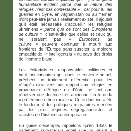
humanitaire évident parce que la nature des
réfugiés n’est pas contestable »
; car pour lui les
guerres en Syrie, en Afghanistan ou au Yémen
n’ont peut-être jamais réellement existé. Il ajoutait
qu’il était nécessaire d’accueillir les réfugiés
ukrainiens
« parce que ce sont des Européens
de culture »
, c’est-à-dire que celles et ceux qui
ne seraient pas
« Européens de
culture »
peuvent continuer à mourir aux
frontières de l’Europe sans susciter la moindre
empathie de l’« intelligentzia » du pays des droits
de l’homme blanc.
Les éditorialistes, responsables politiques et
haut-fonctionnaires qui, dans le contexte actuel,
prêchent un traitement différentiel pour les
réfugiés ukrainiens par rapport aux réfugiés en
provenance d’Afrique ou d’Asie, ne font que
réactiver une doctrine très ancienne : celle de la
« préférence ethno-raciale ». Cette doctrine a été
le fondement des politiques migratoires menées
par les pires régimes ségrégationnistes et
racistes de l’histoire contemporaine.
En guise d’exemple, rappelons qu’en 1930, le
parlement sud-africain votait une loi visant à