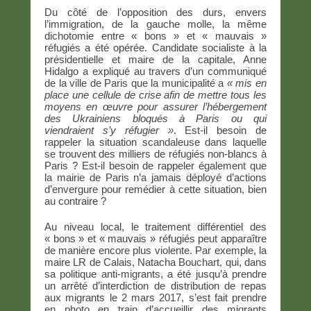
Du côté de l’opposition des durs, envers
l’immigration, de la gauche molle, la même
dichotomie entre « bons » et « mauvais »
réfugiés a été opérée. Candidate socialiste à la
présidentielle et maire de la capitale, Anne
Hidalgo a expliqué au travers d’un communiqué
de la ville de Paris que la municipalité a
« mis en
place une cellule de crise afin de mettre tous les
moyens en œuvre pour assurer l’hébergement
des Ukrainiens bloqués à Paris ou qui
viendraient s’y réfugier »
. Est-il besoin de
rappeler la situation scandaleuse dans laquelle
se trouvent des milliers de réfugiés non-blancs à
Paris ? Est-il besoin de rappeler également que
la mairie de Paris n’a jamais déployé d’actions
d’envergure pour remédier à cette situation, bien
au contraire ?
Au niveau local, le traitement différentiel des
« bons » et « mauvais » réfugiés peut apparaître
de manière encore plus violente. Par exemple, la
maire LR de Calais, Natacha Bouchart, qui, dans
sa politique anti-migrants, a été jusqu’à prendre
un arrêté d’interdiction de distribution de repas
aux migrants le 2 mars 2017, s’est fait prendre
en photo en train d’accueillir des migrants