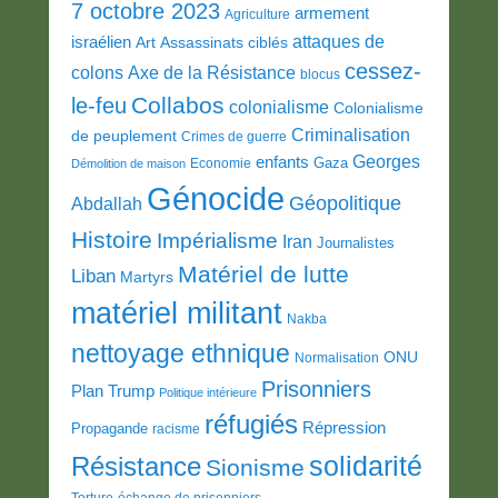
7 octobre 2023
armement
Agriculture
attaques de
israélien
Art
Assassinats ciblés
cessez-
colons
Axe de la Résistance
blocus
Collabos
le-feu
colonialisme
Colonialisme
Criminalisation
de peuplement
Crimes de guerre
Georges
enfants
Gaza
Economie
Démolition de maison
Génocide
Géopolitique
Abdallah
Histoire
Impérialisme
Iran
Journalistes
Matériel de lutte
Liban
Martyrs
matériel militant
Nakba
nettoyage ethnique
ONU
Normalisation
Prisonniers
Plan Trump
Politique intérieure
réfugiés
Répression
Propagande
racisme
solidarité
Résistance
Sionisme