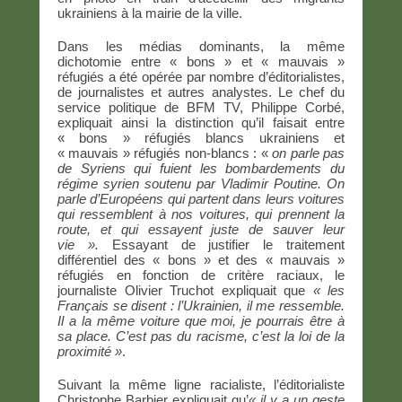
ukrainiens à la mairie de la ville.
Dans les médias dominants, la même
dichotomie entre « bons » et « mauvais »
réfugiés a été opérée par nombre d’éditorialistes,
de journalistes et autres analystes. Le chef du
service politique de BFM TV, Philippe Corbé,
expliquait ainsi la distinction qu’il faisait entre
« bons » réfugiés blancs ukrainiens et
« mauvais » réfugiés non-blancs : «
on parle pas
de Syriens qui fuient les bombardements du
régime syrien soutenu par Vladimir Poutine. On
parle d’Européens qui partent dans leurs voitures
qui ressemblent à nos voitures, qui prennent la
route, et qui essayent juste de sauver leur
vie ».
Essayant de justifier le traitement
différentiel des « bons » et des « mauvais »
réfugiés en fonction de critère raciaux, le
journaliste Olivier Truchot expliquait que
« les
Français se disent : l’Ukrainien, il me ressemble.
Il a la même voiture que moi, je pourrais être à
sa place. C’est pas du racisme, c’est la loi de la
proximité »
.
Suivant la même ligne racialiste, l’éditorialiste
Christophe Barbier expliquait qu’
« il y a un geste