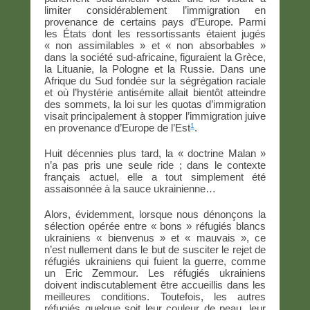
limiter considérablement l’immigration en
provenance de certains pays d’Europe. Parmi
les États dont les ressortissants étaient jugés
« non assimilables » et « non absorbables »
dans la société sud-africaine, figuraient la Grèce,
la Lituanie, la Pologne et la Russie. Dans une
Afrique du Sud fondée sur la ségrégation raciale
et où l’hystérie antisémite allait bientôt atteindre
des sommets, la loi sur les quotas d’immigration
visait principalement à stopper l’immigration juive
1
en provenance d’Europe de l’Est
.
Huit décennies plus tard, la « doctrine Malan »
n’a pas pris une seule ride ; dans le contexte
français actuel, elle a tout simplement été
assaisonnée à la sauce ukrainienne…
Alors, évidemment, lorsque nous dénonçons la
sélection opérée entre « bons » réfugiés blancs
ukrainiens « bienvenus » et « mauvais », ce
n’est nullement dans le but de susciter le rejet de
réfugiés ukrainiens qui fuient la guerre, comme
un Eric Zemmour. Les réfugiés ukrainiens
doivent indiscutablement être accueillis dans les
meilleures conditions. Toutefois, les autres
réfugiés quelque soit leur couleur de peau, leur