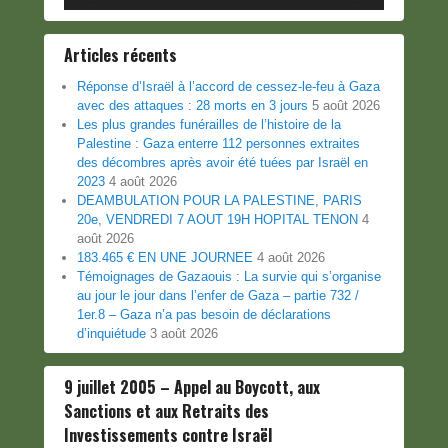
Articles récents
Réponse d’Israël à l’accord de cessez-le-feu à Gaza
avec des attaques : 28 morts en 3 jours
5 août 2026
Les plus grandes funérailles de l’histoire de la
Palestine : Gaza enterre 112 personnes extraites
des décombres après avoir été tuées par Israël en
2023
4 août 2026
DEAMBULATION POUR LA PALESTINE, PARIS
20e, VENDREDI 7 AOUT 19H HOPITAL TENON
4
août 2026
183.465 € EN UNE JOURNEE
4 août 2026
Témoignages de Gazaouis : La survie qui s’organise
au jour le jour dans l’enfer de Gaza – partie 732 /
1er.8 – Gaza n’a pas besoin de déclarations
d’inquiétude
3 août 2026
9 juillet 2005 – Appel au Boycott, aux
Sanctions et aux Retraits des
Investissements contre Israël