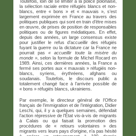
Toutefois, loin de se limiter à la police polonaise,
la sélection raciale entre réfugiés blancs et non-
blancs, entre « bons » et « mauvais », s’est
largement exprimée en France au travers des
politiques publiques qui sont en train d’être mises
en œuvre, de prises de position de responsables
politiques ou de figures médiatiques. En effet,
depuis des années, un large consensus existe
pour justifier le refus d’accueillir des réfugiés
fuyant la guerre ou la dictature car la France ne
pourrait pas
« accueillir toute la misère du
monde »
, selon la formule de Michel Rocard en
1989. Ainsi, ces dernières années, la France a
fermé ses portes aux « mauvais » réfugiés non-
blancs, syriens, érythréens, afghans ou
soudanais. Toutefois, le discours public a
totalement changé face à l’arrivée possible de
« bons » réfugiés blancs, ukrainiens.
Par exemple, le directeur général de l’Office
français de l’immigration et de l’intégration, Didier
Leschi, qui, il y a quelques semaines, défendait
l’action répressive de l’État vis-à-vis de migrants
à Calais ou qui faisait la promotion des
procédures de « retours volontaires » des
migrants vers leurs pays d’origine, n’a pas hésité