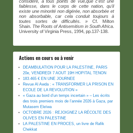
considère, à tous points de vue,
que c’est une
faiblesse, dans le corps de cette nation, qu’il
existe une minorité non digérée, non absorbée et
non absorbable, car cela conduit toujours à
toutes sortes de difficultés. »
Cf. Milton
Shain.
The Roots of Antisemitism in South Africa
.
University of Virginia Press, 1994, pp.137-138.
Actions en cours ou à venir
DEAMBULATION POUR LA PALESTINE, PARIS
20e, VENDREDI 7 AOUT 19H HOPITAL TENON
183.465 € EN UNE JOURNEE
Revue Al Awda : « TRANSFORMER LA PRISON EN
ECOLE DE LA REVOLUTION »
« Gaza au bord d’un temps incertain » – Les écrits
des trois premiers mois de l’année 2026 à Gaza, par
Mutasem Eleïwa
OCTOBRE 2026 : REJOIGNEZ LA RÉCOLTE DES
OLIVES EN PALESTINE
LA PALESTINE EN PROCES, un livre de Rafik
Chekkat