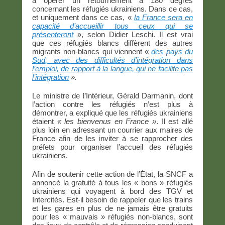
à opérer un retournement à 180 degrés
concernant les réfugiés ukrainiens. Dans ce cas,
et uniquement dans ce cas, «
la France sera en
capacité d’accueillir tous ceux qui se
présenteront
», selon Didier Leschi. Il est vrai
que ces réfugiés blancs diffèrent des autres
migrants non-blancs qui viennent «
des pays du
Sud, avec des difficultés d’intégration dans
l’emploi, de rapport à la langue, qui ne facilite pas
l’intégration
».
Le ministre de l’Intérieur, Gérald Darmanin, dont
l’action contre les réfugiés n’est plus à
démontrer, a expliqué que les réfugiés ukrainiens
étaient
« les bienvenus en France »
. Il est allé
plus loin en adressant un courrier aux maires de
France afin de les inviter à se rapprocher des
préfets pour organiser l’accueil des réfugiés
ukrainiens.
Afin de soutenir cette action de l’État, la SNCF a
annoncé la gratuité à tous les « bons » réfugiés
ukrainiens qui voyagent à bord des TGV et
Intercités. Est-il besoin de rappeler que les trains
et les gares en plus de ne jamais être gratuits
pour les « mauvais » réfugiés non-blancs, sont