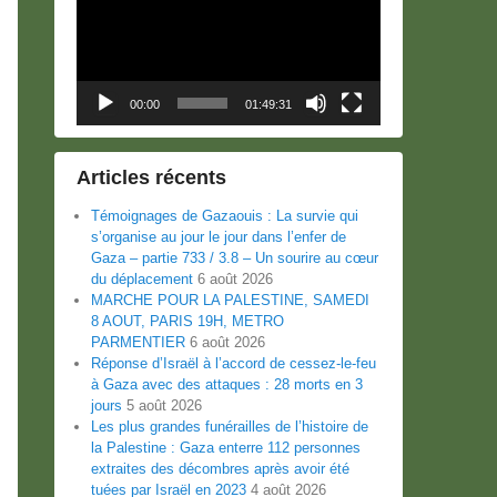
00:00
01:49:31
Articles récents
Témoignages de Gazaouis : La survie qui
s’organise au jour le jour dans l’enfer de
Gaza – partie 733 / 3.8 – Un sourire au cœur
du déplacement
6 août 2026
MARCHE POUR LA PALESTINE, SAMEDI
8 AOUT, PARIS 19H, METRO
PARMENTIER
6 août 2026
Réponse d’Israël à l’accord de cessez-le-feu
à Gaza avec des attaques : 28 morts en 3
jours
5 août 2026
Les plus grandes funérailles de l’histoire de
la Palestine : Gaza enterre 112 personnes
extraites des décombres après avoir été
tuées par Israël en 2023
4 août 2026