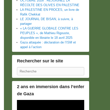
OCTOBRE 2026 : REJOIGNEZ LA
RÉCOLTE DES OLIVES EN PALESTINE
LA PALESTINE EN PROCES, un livre de
Rafik Chekkat
LE JOURNAL DE BISAN, à suivre, à
partager
« LA GUERRE GLOBALE CONTRE LES
PEUPLES », de Mathieu Rigouste,
disponible en librairie le 18 avril 2025
Gaza attaquée : déclaration de l’ISM et
appel à l’action
Rechercher sur le site
Recherche
2 ans en immersion dans l’enfer
de Gaza
Lecteur
vidéo