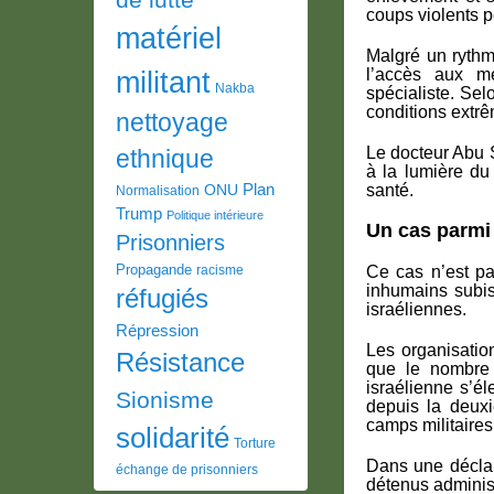
coups violents pe
matériel
Malgré un rythme
l’accès aux m
militant
Nakba
spécialiste. Se
conditions extrê
nettoyage
Le docteur Abu S
ethnique
à la lumière du
Plan
santé.
ONU
Normalisation
Trump
Politique intérieure
Un cas parmi 
Prisonniers
Propagande
racisme
Ce cas n’est pa
inhumains subis
réfugiés
israéliennes.
Répression
Les organisatio
Résistance
que le nombre 
israélienne s’éle
Sionisme
depuis la deuxi
camps militaires
solidarité
Torture
Dans une déclar
échange de prisonniers
détenus administ