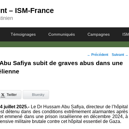
ent – ISM-France
tinien
Témoignages
Communiqués
Campagnes
ISM
Navigation
←
Précédent
Suivant
→
 Abu Safiya subit de graves abus dans une
des
élienne
posts
Twitter
Bluesky
 juillet 2025.-
Le Dr Hussam Abu Safiya, directeur de l’hôpital
st détenu dans des conditions extrêmement alarmantes après
é et emmené dans une prison israélienne en décembre 2024, à
fensive militaire brutale contre cet hôpital essentiel de Gaza.