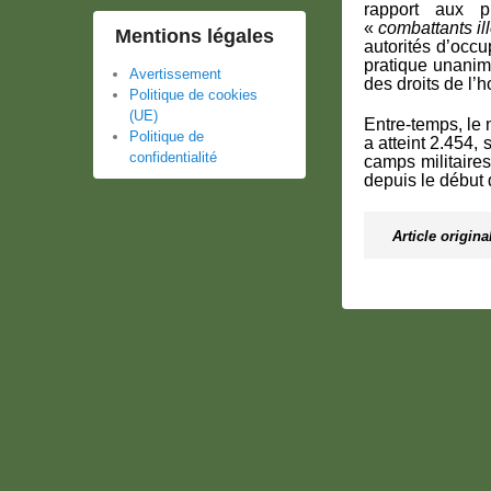
rapport aux p
«
combattants il
Mentions légales
autorités d’occu
pratique unani
Avertissement
des droits de l
Politique de cookies
(UE)
Entre-temps, le
Politique de
a atteint 2.454
confidentialité
camps militaires
depuis le début 
Article origina