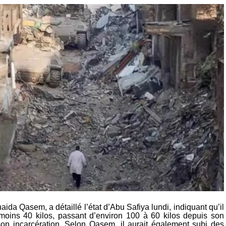
ida Qasem, a détaillé l’état d’Abu Safiya lundi, indiquant qu’il
moins 40 kilos, passant d’environ 100 à 60 kilos depuis son
on incarcération. Selon Qasem, il aurait également subi des