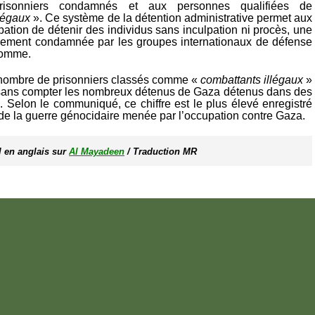
risonniers condamnés et aux personnes qualifiées de
légaux
». Ce système de la détention administrative permet aux
pation de détenir des individus sans inculpation ni procès, une
mement condamnée par les groupes internationaux de défense
’homme.
 nombre de prisonniers classés comme «
combattants illégaux
»
, sans compter les nombreux détenus de Gaza détenus dans des
. Selon le communiqué, ce chiffre est le plus élevé enregistré
de la guerre génocidaire menée par l’occupation contre Gaza.
l en anglais sur 
Al Mayadeen
/ Traduction MR