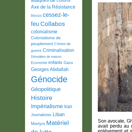
Axe de la Résistance
cessez-le-
blocus
Collabos
feu
colonialisme
Colonialisme de
peuplement
Crimes de
Criminalisation
guerre
Démolition de maison
enfants
Gaza
Economie
Georges Abdallah
Génocide
Géopolitique
Histoire
Impérialisme
Iran
Liban
Journalistes
Son avocate, Gha
Matériel
Martyrs
avait perdu au 
de lutte
enlèvement et s