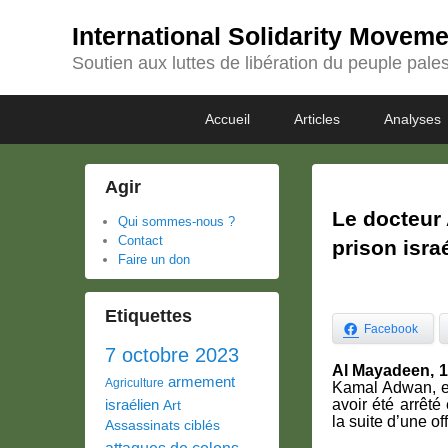
International Solidarity Movem
Soutien aux luttes de libération du peuple pales
Passer
Passer
Premier
Accueil
Articles
Analyses
au
au
menu
contenu
contenu
principal
secondaire
Agir
Le docteur
Qui sommes-nous ?
Contact
prison isra
Faire un don
Etiquettes
Facebook
7 octobre 2023
Al Mayadeen, 14
armement
Agriculture
Kamal Adwan, e
israélien
avoir été arrêt
Art
la suite d’une of
Assassinats ciblés
attaques de colons