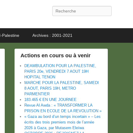
Recherche
-Palestine
Archives : 2001-2021
Actions en cours ou à venir
DEAMBULATION POUR LA PALESTINE,
PARIS 20e, VENDREDI 7 AOUT 19H
HOPITAL TENON
MARCHE POUR LA PALESTINE, SAMEDI
8 AOUT, PARIS 19H, METRO
PARMENTIER
183.465 € EN UNE JOURNEE
Revue Al Awda : « TRANSFORMER LA
PRISON EN ECOLE DE LA REVOLUTION »
« Gaza au bord d’un temps incertain » – Les
écrits des trois premiers mois de l’année
2026 à Gaza, par Mutasem Eleïwa