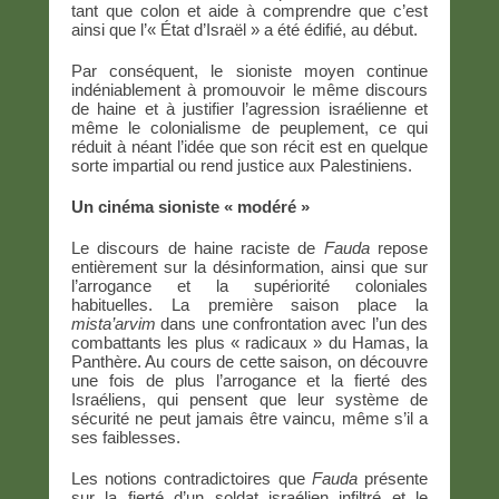
tant que colon et aide à comprendre que c’est
ainsi que l’« État d’Israël » a été édifié, au début.
Par conséquent, le sioniste moyen continue
indéniablement à promouvoir le même discours
de haine et à justifier l’agression israélienne et
même le colonialisme de peuplement, ce qui
réduit à néant l’idée que son récit est en quelque
sorte impartial ou rend justice aux Palestiniens.
Un cinéma sioniste « modéré »
Le discours de haine raciste de
Fauda
repose
entièrement sur la désinformation, ainsi que sur
l’arrogance et la supériorité coloniales
habituelles. La première saison place la
mista’arvim
dans une confrontation avec l’un des
combattants les plus « radicaux » du Hamas, la
Panthère. Au cours de cette saison, on découvre
une fois de plus l’arrogance et la fierté des
Israéliens, qui pensent que leur système de
sécurité ne peut jamais être vaincu, même s’il a
ses faiblesses.
Les notions contradictoires que
Fauda
présente
sur la fierté d’un soldat israélien infiltré et le