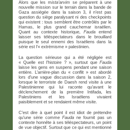
Alors que les m
ista’arvim
se préparent à une
nouvelle mission sur le terrain dans la bande de
Gaza assiégée dans la saison 3, il n’est pas
question du siège paralysant ni des checkpoints
qui existent : tous semblent être contrôlés par le
Hamas, le plus grand cauchemar israélien.
Quant au contexte historique,
Fauda
entend
laisser ses téléspectateurs dans le brouillard
puisque le seul ennemi des Israéliens dans la
série est l’« extrémisme » palestinien.
La question sérieuse qui a été négligée est
« Quelle est l’histoire ? », surtout que
Fauda
laisse les gens en suspens pendant une saison
entière. L’arrière-plan du « conflit » est abordé
lors d’une vague discussion dans la saison 2,
lorsque le terroriste de Daesh rend visite à une
Palestinienne qui lui raconte qu’avant le
déclenchement de la première Intifada, les
Palestiniens et les Israéliens vivaient
paisiblement et se rendaient même visite.
C’est dire à quel point il est idiot de prétendre
qu’une série comme
Fauda
ne fournit pas un
contexte honnête à ses téléspectateurs, un point
de vue objectif. Surtout que ce qui est mentionné