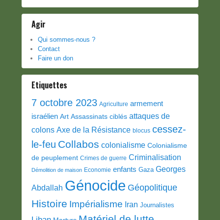
Agir
Qui sommes-nous ?
Contact
Faire un don
Etiquettes
7 octobre 2023
armement
Agriculture
attaques de
israélien
Art
Assassinats ciblés
cessez-
colons
Axe de la Résistance
blocus
Collabos
le-feu
colonialisme
Colonialisme
Criminalisation
de peuplement
Crimes de guerre
Georges
enfants
Gaza
Economie
Démolition de maison
Génocide
Géopolitique
Abdallah
Histoire
Impérialisme
Iran
Journalistes
Matériel de lutte
Liban
Martyrs