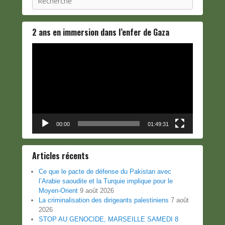
2 ans en immersion dans l’enfer de Gaza
Lecteur
vidéo
00:00
01:49:31
Articles récents
Ce que le pacte de défense du Pakistan avec
l’Arabie saoudite et la Turquie implique pour le
Moyen-Orient
9 août 2026
La criminalisation des dirigeants palestiniens
7 août
2026
STOP AU GENOCIDE, MARSEILLE SAMEDI 8