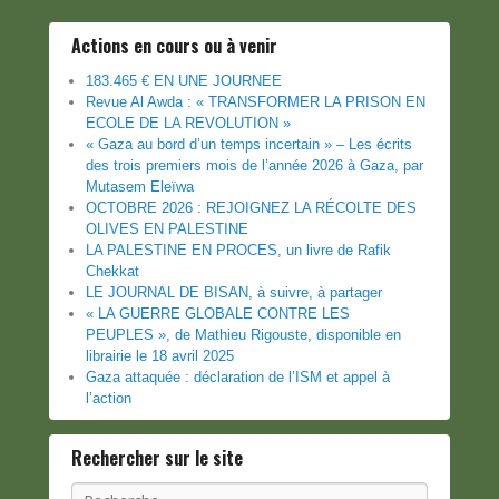
Actions en cours ou à venir
183.465 € EN UNE JOURNEE
Revue Al Awda : « TRANSFORMER LA PRISON EN
ECOLE DE LA REVOLUTION »
« Gaza au bord d’un temps incertain » – Les écrits
des trois premiers mois de l’année 2026 à Gaza, par
Mutasem Eleïwa
OCTOBRE 2026 : REJOIGNEZ LA RÉCOLTE DES
OLIVES EN PALESTINE
LA PALESTINE EN PROCES, un livre de Rafik
Chekkat
LE JOURNAL DE BISAN, à suivre, à partager
« LA GUERRE GLOBALE CONTRE LES
PEUPLES », de Mathieu Rigouste, disponible en
librairie le 18 avril 2025
Gaza attaquée : déclaration de l’ISM et appel à
l’action
Rechercher sur le site
Recherche