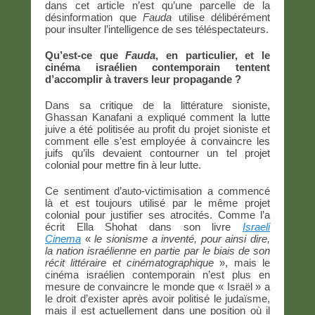
dans cet article n’est qu’une parcelle de la
désinformation que
Fauda
utilise délibérément
pour insulter l’intelligence de ses téléspectateurs.
Qu’est-ce que
Fauda
, en particulier, et le
cinéma israélien contemporain tentent
d’accomplir à travers leur propagande ?
Dans sa critique de la littérature sioniste,
Ghassan Kanafani a expliqué comment la lutte
juive a été politisée au profit du projet sioniste et
comment elle s’est employée à convaincre les
juifs qu’ils devaient contourner un tel projet
colonial pour mettre fin à leur lutte.
Ce sentiment d’auto-victimisation a commencé
là et est toujours utilisé par le même projet
colonial pour justifier ses atrocités. Comme l’a
écrit Ella Shohat dans son livre
Israeli
Cinema
«
le sionisme a inventé, pour ainsi dire,
la nation israélienne en partie par le biais de son
récit littéraire et cinématographique
», mais le
cinéma israélien contemporain n’est plus en
mesure de convaincre le monde que « Israël » a
le droit d’exister après avoir politisé le judaïsme,
mais il est actuellement dans une position où il