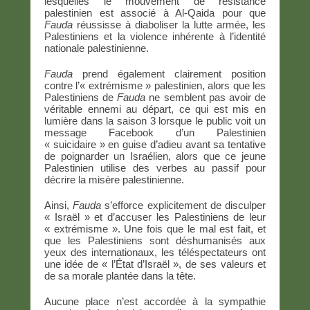
lesquelles le mouvement de résistance
palestinien est associé à Al-Qaida pour que
Fauda
réussisse à diaboliser la lutte armée, les
Palestiniens et la violence inhérente à l’identité
nationale palestinienne.
Fauda
prend également clairement position
contre l’« extrémisme » palestinien, alors que les
Palestiniens de
Fauda
ne semblent pas avoir de
véritable ennemi au départ, ce qui est mis en
lumière dans la saison 3 lorsque le public voit un
message Facebook d’un Palestinien
« suicidaire » en guise d’adieu avant sa tentative
de poignarder un Israélien, alors que ce jeune
Palestinien utilise des verbes au passif pour
décrire la misère palestinienne.
Ainsi,
Fauda
s’efforce explicitement de disculper
« Israël » et d’accuser les Palestiniens de leur
« extrémisme ». Une fois que le mal est fait, et
que les Palestiniens sont déshumanisés aux
yeux des internationaux, les téléspectateurs ont
une idée de « l’État d’Israël », de ses valeurs et
de sa morale plantée dans la tête.
Aucune place n’est accordée à la sympathie