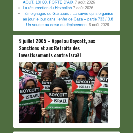
AOUT, 18H00, PORTE D’AIX
7 août 2026
La résurrection du Hezbollah
7 août 2026
Témoignages de Gazaouis : La survie qui s’organise
au jour le jour dans l’enfer de Gaza – partie 733 / 3.8
– Un sourire au cœur du déplacement
6 août 2026
9 juillet 2005 – Appel au Boycott, aux
Sanctions et aux Retraits des
Investissements contre Israël