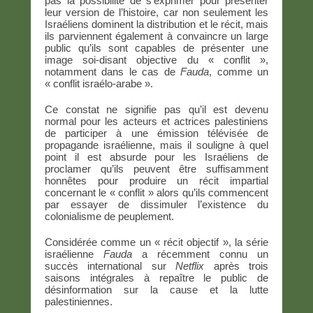
pas la possibilité de s’exprimer pour présenter
leur version de l’histoire, car non seulement les
Israéliens dominent la distribution et le récit, mais
ils parviennent également à convaincre un large
public qu’ils sont capables de présenter une
image soi-disant objective du « conflit »,
notamment dans le cas de
Fauda
, comme un
« conflit israélo-arabe ».
Ce constat ne signifie pas qu’il est devenu
normal pour les acteurs et actrices palestiniens
de participer à une émission télévisée de
propagande israélienne, mais il souligne à quel
point il est absurde pour les Israéliens de
proclamer qu’ils peuvent être suffisamment
honnêtes pour produire un récit impartial
concernant le « conflit » alors qu’ils commencent
par essayer de dissimuler l’existence du
colonialisme de peuplement.
Considérée comme un « récit objectif », la série
israélienne
Fauda
a récemment connu un
succès international sur
Netflix
après trois
saisons intégrales à repaître le public de
désinformation sur la cause et la lutte
palestiniennes.