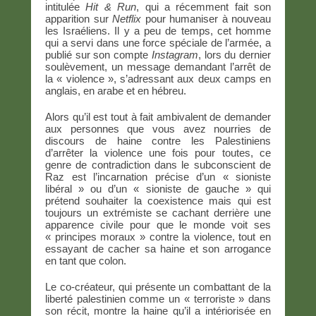
intitulée
Hit & Run
, qui a récemment fait son
apparition sur
Netflix
pour humaniser à nouveau
les Israéliens. Il y a peu de temps, cet homme
qui a servi dans une force spéciale de l’armée, a
publié sur son compte
Instagram
, lors du dernier
soulèvement, un message demandant l’arrêt de
la « violence », s’adressant aux deux camps en
anglais, en arabe et en hébreu.
Alors qu’il est tout à fait ambivalent de demander
aux personnes que vous avez nourries de
discours de haine contre les Palestiniens
d’arrêter la violence une fois pour toutes, ce
genre de contradiction dans le subconscient de
Raz est l’incarnation précise d’un « sioniste
libéral » ou d’un « sioniste de gauche » qui
prétend souhaiter la coexistence mais qui est
toujours un extrémiste se cachant derrière une
apparence civile pour que le monde voit ses
« principes moraux » contre la violence, tout en
essayant de cacher sa haine et son arrogance
en tant que colon.
Le co-créateur, qui présente un combattant de la
liberté palestinien comme un « terroriste » dans
son récit, montre la haine qu’il a intériorisée en