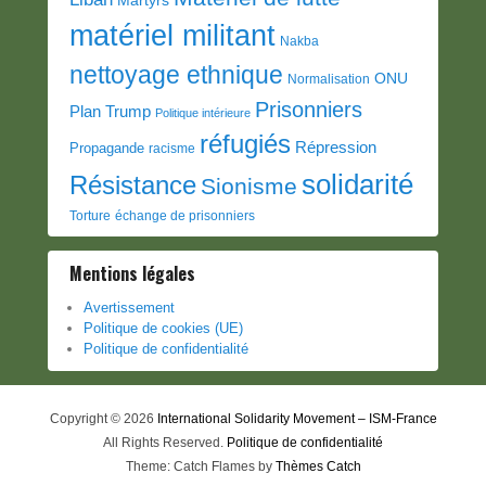
matériel militant
Nakba
nettoyage ethnique
ONU
Normalisation
Prisonniers
Plan Trump
Politique intérieure
réfugiés
Répression
Propagande
racisme
solidarité
Résistance
Sionisme
Torture
échange de prisonniers
Mentions légales
Avertissement
Politique de cookies (UE)
Politique de confidentialité
Copyright © 2026
International Solidarity Movement – ISM-France
All Rights Reserved.
Politique de confidentialité
Theme: Catch Flames by
Thèmes Catch