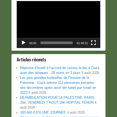
Lecteur
vidéo
00:00
01:49:31
Articles récents
Réponse d’Israël à l’accord de cessez-le-feu à Gaza
avec des attaques : 28 morts en 3 jours
5 août 2026
Les plus grandes funérailles de l’histoire de la
Palestine : Gaza enterre 112 personnes extraites
des décombres après avoir été tuées par Israël en
2023
4 août 2026
DEAMBULATION POUR LA PALESTINE, PARIS
20e, VENDREDI 7 AOUT 19H HOPITAL TENON
4
août 2026
183.465 € EN UNE JOURNEE
4 août 2026