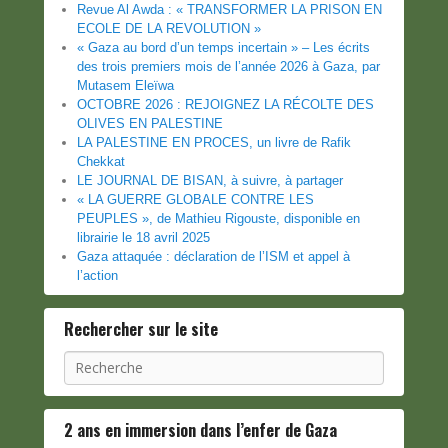
Revue Al Awda : « TRANSFORMER LA PRISON EN
ECOLE DE LA REVOLUTION »
« Gaza au bord d’un temps incertain » – Les écrits
des trois premiers mois de l’année 2026 à Gaza, par
Mutasem Eleïwa
OCTOBRE 2026 : REJOIGNEZ LA RÉCOLTE DES
OLIVES EN PALESTINE
LA PALESTINE EN PROCES, un livre de Rafik
Chekkat
LE JOURNAL DE BISAN, à suivre, à partager
« LA GUERRE GLOBALE CONTRE LES
PEUPLES », de Mathieu Rigouste, disponible en
librairie le 18 avril 2025
Gaza attaquée : déclaration de l’ISM et appel à
l’action
Rechercher sur le site
Recherche
2 ans en immersion dans l’enfer de Gaza