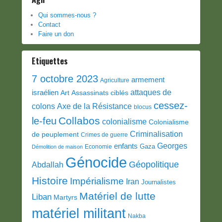
Qui sommes-nous ?
Contact
Faire un don
Etiquettes
7 octobre 2023
armement
Agriculture
attaques de
israélien
Art
Assassinats ciblés
cessez-
colons
Axe de la Résistance
blocus
Collabos
le-feu
colonialisme
Colonialisme
Criminalisation
de peuplement
Crimes de guerre
Georges
enfants
Gaza
Economie
Démolition de maison
Génocide
Géopolitique
Abdallah
Histoire
Impérialisme
Iran
Journalistes
Matériel de lutte
Liban
Martyrs
matériel militant
Nakba