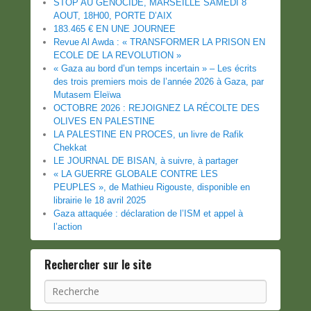
STOP AU GENOCIDE, MARSEILLE SAMEDI 8
AOUT, 18H00, PORTE D’AIX
183.465 € EN UNE JOURNEE
Revue Al Awda : « TRANSFORMER LA PRISON EN
ECOLE DE LA REVOLUTION »
« Gaza au bord d’un temps incertain » – Les écrits
des trois premiers mois de l’année 2026 à Gaza, par
Mutasem Eleïwa
OCTOBRE 2026 : REJOIGNEZ LA RÉCOLTE DES
OLIVES EN PALESTINE
LA PALESTINE EN PROCES, un livre de Rafik
Chekkat
LE JOURNAL DE BISAN, à suivre, à partager
« LA GUERRE GLOBALE CONTRE LES
PEUPLES », de Mathieu Rigouste, disponible en
librairie le 18 avril 2025
Gaza attaquée : déclaration de l’ISM et appel à
l’action
Rechercher sur le site
Recherche