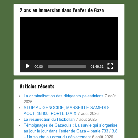
2 ans en immersion dans l’enfer de Gaza
Lecteur
vidéo
00:00
01:49:31
Articles récents
La criminalisation des dirigeants palestiniens
7 août
2026
STOP AU GENOCIDE, MARSEILLE SAMEDI 8
AOUT, 18H00, PORTE D’AIX
7 août 2026
La résurrection du Hezbollah
7 août 2026
Témoignages de Gazaouis : La survie qui s’organise
au jour le jour dans l’enfer de Gaza – partie 733 / 3.8
– Un sourire au cœur du déplacement
6 août 2026