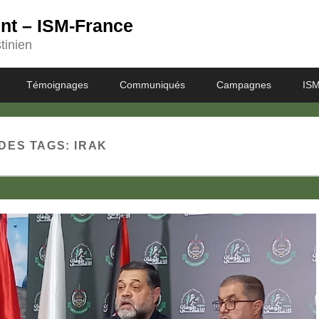
ent – ISM-France
tinien
Témoignages
Communiqués
Campagnes
ISM
DES TAGS:
IRAK