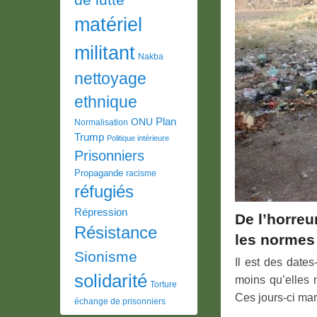
matériel
militant
Nakba
nettoyage
ethnique
Plan
ONU
Normalisation
Trump
Politique intérieure
Prisonniers
Propagande
racisme
réfugiés
Répression
De l’horreu
Résistance
les normes
Sionisme
Il est des date
solidarité
moins qu’elles 
Torture
Ces jours-ci mar
échange de prisonniers