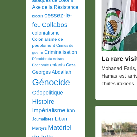
Axe de la Résistance
cessez-le-
blocus
Collabos
feu
colonialisme
Colonialisme de
peuplement
Crimes de
Criminalisation
guerre
La rare vis
Démolition de maison
enfants
Gaza
Economie
Mohanad Faris, 
Georges Abdallah
Hamas est arri
Génocide
chiites irakiens
Géopolitique
Histoire
Impérialisme
Iran
Liban
Journalistes
Matériel
Martyrs
de lutte