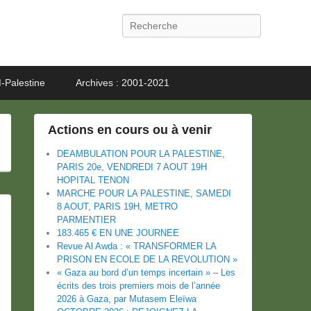
Recherche
-Palestine
Archives : 2001-2021
Actions en cours ou à venir
DEAMBULATION POUR LA PALESTINE,
PARIS 20e, VENDREDI 7 AOUT 19H
HOPITAL TENON
MARCHE POUR LA PALESTINE, SAMEDI
8 AOUT, PARIS 19H, METRO
PARMENTIER
183.465 € EN UNE JOURNEE
Revue Al Awda : « TRANSFORMER LA
PRISON EN ECOLE DE LA REVOLUTION »
« Gaza au bord d’un temps incertain » – Les
écrits des trois premiers mois de l’année
2026 à Gaza, par Mutasem Eleïwa