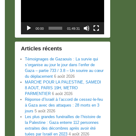
00:00
01:49:31
Articles récents
Témoignages de Gazaouis : La survie qui
s’organise au jour le jour dans l’enfer de
Gaza – partie 733 / 3.8 – Un sourire au cœur
du déplacement
6 août 2026
MARCHE POUR LA PALESTINE, SAMEDI
8 AOUT, PARIS 19H, METRO
PARMENTIER
6 août 2026
Réponse d’Israël à l’accord de cessez-le-feu
à Gaza avec des attaques : 28 morts en 3
jours
5 août 2026
Les plus grandes funérailles de l’histoire de
la Palestine : Gaza enterre 112 personnes
extraites des décombres après avoir été
tuées par Israël en 2023
4 août 2026