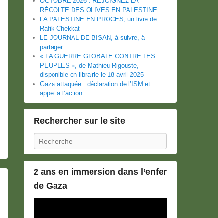
OCTOBRE 2026 : REJOIGNEZ LA
RÉCOLTE DES OLIVES EN PALESTINE
LA PALESTINE EN PROCES, un livre de
Rafik Chekkat
LE JOURNAL DE BISAN, à suivre, à
partager
« LA GUERRE GLOBALE CONTRE LES
PEUPLES », de Mathieu Rigouste,
disponible en librairie le 18 avril 2025
Gaza attaquée : déclaration de l’ISM et
appel à l’action
Rechercher sur le site
Recherche
2 ans en immersion dans l’enfer
de Gaza
Lecteur
vidéo