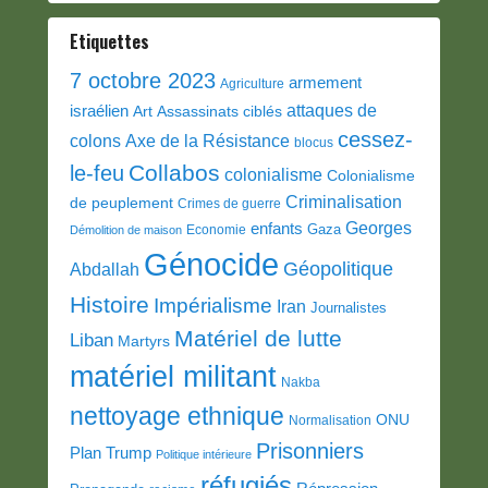
Etiquettes
7 octobre 2023
armement
Agriculture
attaques de
israélien
Art
Assassinats ciblés
cessez-
colons
Axe de la Résistance
blocus
Collabos
le-feu
colonialisme
Colonialisme
Criminalisation
de peuplement
Crimes de guerre
Georges
enfants
Gaza
Economie
Démolition de maison
Génocide
Géopolitique
Abdallah
Histoire
Impérialisme
Iran
Journalistes
Matériel de lutte
Liban
Martyrs
matériel militant
Nakba
nettoyage ethnique
ONU
Normalisation
Prisonniers
Plan Trump
Politique intérieure
réfugiés