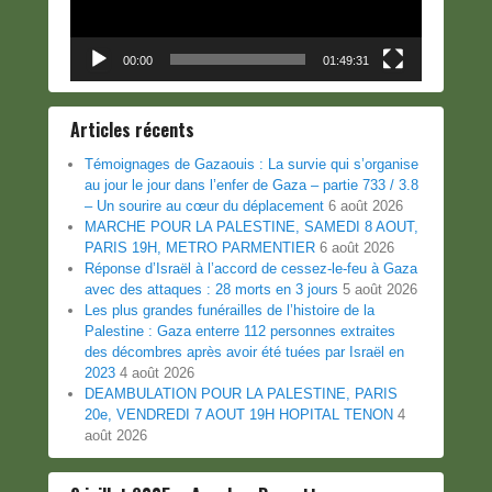
00:00
01:49:31
Articles récents
Témoignages de Gazaouis : La survie qui s’organise
au jour le jour dans l’enfer de Gaza – partie 733 / 3.8
– Un sourire au cœur du déplacement
6 août 2026
MARCHE POUR LA PALESTINE, SAMEDI 8 AOUT,
PARIS 19H, METRO PARMENTIER
6 août 2026
Réponse d’Israël à l’accord de cessez-le-feu à Gaza
avec des attaques : 28 morts en 3 jours
5 août 2026
Les plus grandes funérailles de l’histoire de la
Palestine : Gaza enterre 112 personnes extraites
des décombres après avoir été tuées par Israël en
2023
4 août 2026
DEAMBULATION POUR LA PALESTINE, PARIS
20e, VENDREDI 7 AOUT 19H HOPITAL TENON
4
août 2026