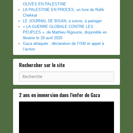
OLIVES EN PALESTINE
LA PALESTINE EN PROCES, un livre de Rafik
Chekkat
LE JOURNAL DE BISAN, à suivre, à partager
« LA GUERRE GLOBALE CONTRE LES
PEUPLES », de Mathieu Rigouste, disponible en
librairie le 18 avril 2025
Gaza attaquée : déclaration de l’ISM et appel à
l’action
Rechercher sur le site
Recherche
2 ans en immersion dans l’enfer de Gaza
Lecteur
vidéo