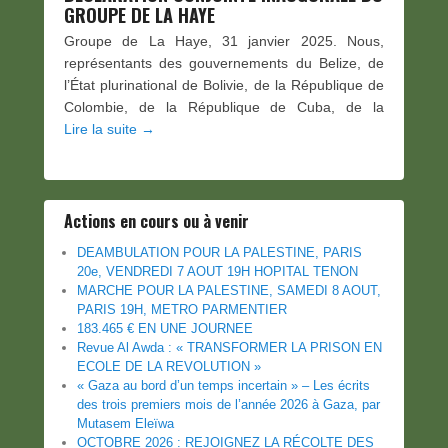
GROUPE DE LA HAYE
Groupe de La Haye, 31 janvier 2025. Nous,
représentants des gouvernements du Belize, de
l’État plurinational de Bolivie, de la République de
Colombie, de la République de Cuba, de la
Lire la suite →
Actions en cours ou à venir
DEAMBULATION POUR LA PALESTINE, PARIS
20e, VENDREDI 7 AOUT 19H HOPITAL TENON
MARCHE POUR LA PALESTINE, SAMEDI 8 AOUT,
PARIS 19H, METRO PARMENTIER
183.465 € EN UNE JOURNEE
Revue Al Awda : « TRANSFORMER LA PRISON EN
ECOLE DE LA REVOLUTION »
« Gaza au bord d’un temps incertain » – Les écrits
des trois premiers mois de l’année 2026 à Gaza, par
Mutasem Eleïwa
OCTOBRE 2026 : REJOIGNEZ LA RÉCOLTE DES