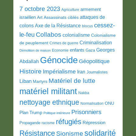
7 octobre 2023
armement
Agriculture
attaques de
israélien
Art
Assassinats ciblés
cessez-
colons
Axe de la Résistance
blocus
Collabos
le-feu
colonialisme
Colonialisme
Criminalisation
de peuplement
Crimes de guerre
Georges
enfants
Gaza
Economie
Démolition de maison
Génocide
Géopolitique
Abdallah
Histoire
Impérialisme
Iran
Journalistes
Matériel de lutte
Liban
Martyrs
matériel militant
Nakba
nettoyage ethnique
ONU
Normalisation
Prisonniers
Plan Trump
Politique intérieure
réfugiés
Répression
Propagande
racisme
solidarité
Résistance
Sionisme