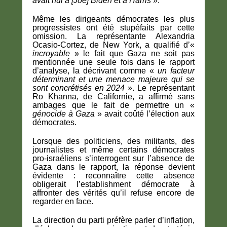
avait nui à [Joe] Biden et à Harris
».
Même les dirigeants démocrates les plus
progressistes ont été stupéfaits par cette
omission. La représentante Alexandria
Ocasio-Cortez, de New York, a qualifié d’«
incroyable
» le fait que Gaza ne soit pas
mentionnée une seule fois dans le rapport
d’analyse, la décrivant comme «
un facteur
déterminant et une menace majeure qui se
sont concrétisés en 2024
». Le représentant
Ro Khanna, de Californie, a affirmé sans
ambages que le fait de permettre un «
génocide à Gaza
» avait coûté l’élection aux
démocrates.
Lorsque des politiciens, des militants, des
journalistes et même certains démocrates
pro-israéliens s’interrogent sur l’absence de
Gaza dans le rapport, la réponse devient
évidente : reconnaître cette absence
obligerait l’establishment démocrate à
affronter des vérités qu’il refuse encore de
regarder en face.
La direction du parti préfère parler d’inflation,