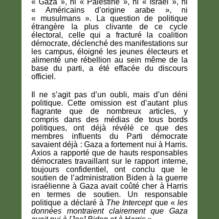
« Gaza », ni « Palestine », ni « Israël », ni
« Américains d’origine arabe », ni
« musulmans ». La question de politique
étrangère la plus clivante de ce cycle
électoral, celle qui a fracturé la coalition
démocrate, déclenché des manifestations sur
les campus, éloigné les jeunes électeurs et
alimenté une rébellion au sein même de la
base du parti, a été effacée du discours
officiel.
Il ne s’agit pas d’un oubli, mais d’un déni
politique. Cette omission est d’autant plus
flagrante que de nombreux articles, y
compris dans des médias de tous bords
politiques, ont déjà révélé ce que des
membres influents du Parti démocrate
savaient déjà : Gaza a fortement nui à Harris.
Axios a rapporté que de hauts responsables
démocrates travaillant sur le rapport interne,
toujours confidentiel, ont conclu que le
soutien de l’administration Biden à la guerre
israélienne à Gaza avait coûté cher à Harris
en termes de soutien. Un responsable
politique a déclaré à
The Intercept
que «
les
données montraient clairement que Gaza