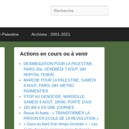
Recherche
-Palestine
Archives : 2001-2021
Actions en cours ou à venir
DEAMBULATION POUR LA PALESTINE,
PARIS 20e, VENDREDI 7 AOUT 19H
HOPITAL TENON
MARCHE POUR LA PALESTINE, SAMEDI
8 AOUT, PARIS 19H, METRO
PARMENTIER
STOP AU GENOCIDE, MARSEILLE
SAMEDI 8 AOUT, 18H00, PORTE D’AIX
183.465 € EN UNE JOURNEE
Revue Al Awda : « TRANSFORMER LA
PRISON EN ECOLE DE LA REVOLUTION »
« Gaza au bord d’un temps incertain » – Les