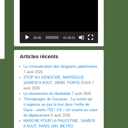
Lecteur
vidéo
00:00
01:49:31
Articles récents
La criminalisation des dirigeants palestiniens
7 août 2026
STOP AU GENOCIDE, MARSEILLE
SAMEDI 8 AOUT, 18H00, PORTE D’AIX
7
août 2026
La résurrection du Hezbollah
7 août 2026
Témoignages de Gazaouis : La survie qui
s’organise au jour le jour dans l’enfer de
Gaza – partie 733 / 3.8 – Un sourire au cœur
du déplacement
6 août 2026
MARCHE POUR LA PALESTINE, SAMEDI
8 AOUT, PARIS 19H, METRO