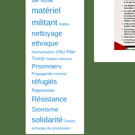
matériel
militant
Nakba
nettoyage
ethnique
Plan
ONU
Normalisation
Trump
Politique intérieure
Prisonniers
Propagande
racisme
réfugiés
Répression
Résistance
Sionisme
solidarité
Torture
échange de prisonniers