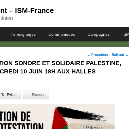
ent – ISM-France
tinien
Témoignages
Communiqués
Campagnes
ISM
Navigation
←
Précédent
Suivant
→
ION SONORE ET SOLIDAIRE PALESTINE,
des
CREDI 10 JUIN 18H AUX HALLES
posts
Twitter
Bluesky