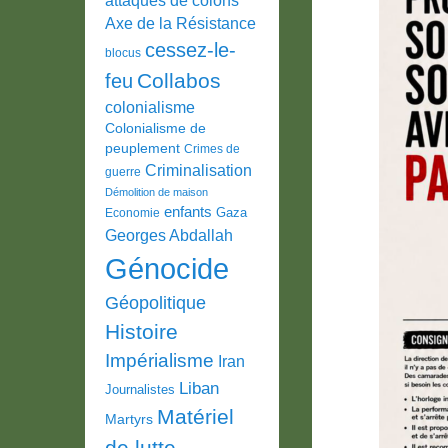
Axe de la Résistance
cessez-le-
blocus
Collabos
feu
colonialisme
Colonialisme de
peuplement
Crimes de
Criminalisation
guerre
Démolition de maison
enfants
Gaza
Economie
Georges Abdallah
Génocide
Géopolitique
Histoire
Impérialisme
Iran
Liban
Journalistes
Matériel
Martyrs
de lutte