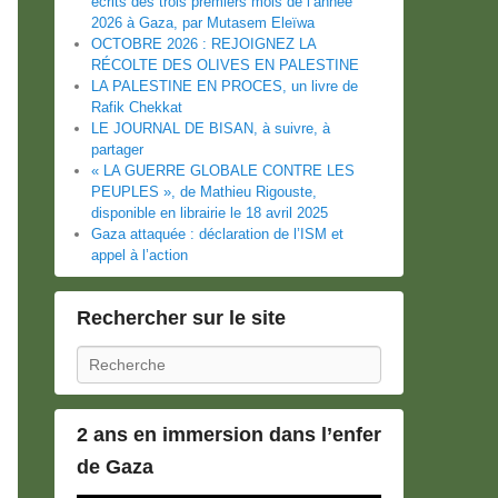
écrits des trois premiers mois de l’année
2026 à Gaza, par Mutasem Eleïwa
OCTOBRE 2026 : REJOIGNEZ LA
RÉCOLTE DES OLIVES EN PALESTINE
LA PALESTINE EN PROCES, un livre de
Rafik Chekkat
LE JOURNAL DE BISAN, à suivre, à
partager
« LA GUERRE GLOBALE CONTRE LES
PEUPLES », de Mathieu Rigouste,
disponible en librairie le 18 avril 2025
Gaza attaquée : déclaration de l’ISM et
appel à l’action
Rechercher sur le site
Recherche
2 ans en immersion dans l’enfer
de Gaza