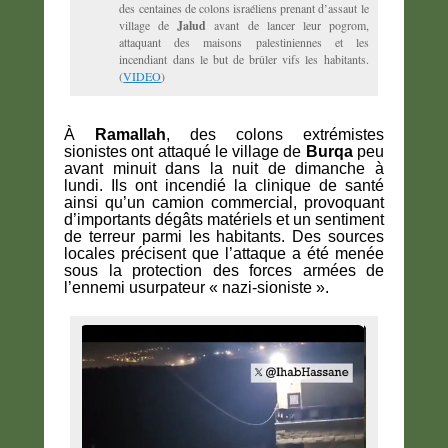
des centaines de colons israéliens prenant d’assaut le
village de
Jalud
avant de lancer leur pogrom,
attaquant des maisons palestiniennes et les
incendiant dans le but de brûler vifs les habitants.
(
VIDEO
)
À
Ramallah
, des colons extrémistes
sionistes ont attaqué le village de
Burqa
peu
avant minuit dans la nuit de dimanche à
lundi. Ils ont incendié la clinique de santé
ainsi qu’un camion commercial, provoquant
d’importants dégâts matériels et un sentiment
de terreur parmi les habitants. Des sources
locales précisent que l’attaque a été menée
sous la protection des forces armées de
l’ennemi usurpateur « nazi-sioniste »
.