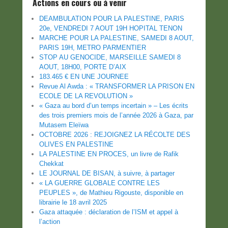
Actions en cours ou à venir
DEAMBULATION POUR LA PALESTINE, PARIS
20e, VENDREDI 7 AOUT 19H HOPITAL TENON
MARCHE POUR LA PALESTINE, SAMEDI 8 AOUT,
PARIS 19H, METRO PARMENTIER
STOP AU GENOCIDE, MARSEILLE SAMEDI 8
AOUT, 18H00, PORTE D’AIX
183.465 € EN UNE JOURNEE
Revue Al Awda : « TRANSFORMER LA PRISON EN
ECOLE DE LA REVOLUTION »
« Gaza au bord d’un temps incertain » – Les écrits
des trois premiers mois de l’année 2026 à Gaza, par
Mutasem Eleïwa
OCTOBRE 2026 : REJOIGNEZ LA RÉCOLTE DES
OLIVES EN PALESTINE
LA PALESTINE EN PROCES, un livre de Rafik
Chekkat
LE JOURNAL DE BISAN, à suivre, à partager
« LA GUERRE GLOBALE CONTRE LES
PEUPLES », de Mathieu Rigouste, disponible en
librairie le 18 avril 2025
Gaza attaquée : déclaration de l’ISM et appel à
l’action