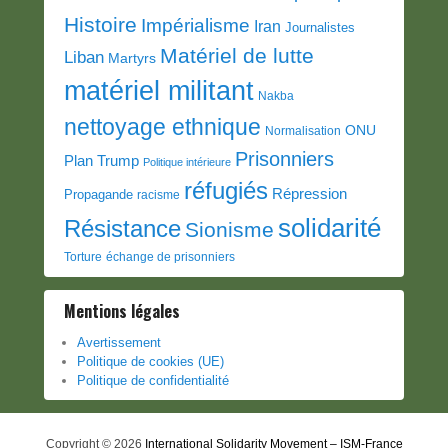
Histoire
Impérialisme
Iran
Journalistes
Matériel de lutte
Liban
Martyrs
matériel militant
Nakba
nettoyage ethnique
ONU
Normalisation
Prisonniers
Plan Trump
Politique intérieure
réfugiés
Répression
Propagande
racisme
solidarité
Résistance
Sionisme
Torture
échange de prisonniers
Mentions légales
Avertissement
Politique de cookies (UE)
Politique de confidentialité
Copyright © 2026
International Solidarity Movement – ISM-France