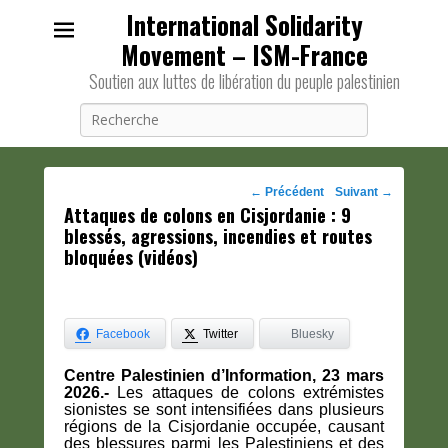
International Solidarity
Movement – ISM-France
Soutien aux luttes de libération du peuple palestinien
Recherche
Navigation
←
Précédent
Suivant
→
Attaques de colons en Cisjordanie : 9
des
blessés, agressions, incendies et routes
posts
bloquées (vidéos)
Facebook
Twitter
Bluesky
Centre Palestinien d’Information, 23 mars
2026.-
Les attaques de colons extrémistes
sionistes
se sont intensifiées dans plusieurs
régions de la Cisjordanie occupée, causant
des blessures parmi les Palestiniens et des