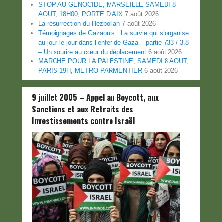
STOP AU GENOCIDE, MARSEILLE SAMEDI 8
AOUT, 18H00, PORTE D’AIX
7 août 2026
La résurrection du Hezbollah
7 août 2026
Témoignages de Gazaouis : La survie qui s’organise
au jour le jour dans l’enfer de Gaza – partie 733 / 3.8
– Un sourire au cœur du déplacement
6 août 2026
MARCHE POUR LA PALESTINE, SAMEDI 8 AOUT,
PARIS 19H, METRO PARMENTIER
6 août 2026
9 juillet 2005 – Appel au Boycott, aux
Sanctions et aux Retraits des
Investissements contre Israël