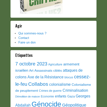
Agir
Qui sommes-nous ?
Contact
Faire un don
Etiquettes
7 octobre 2023
armement
Agriculture
attaques de
israélien
Art
Assassinats ciblés
cessez-
colons
Axe de la Résistance
blocus
Collabos
le-feu
colonialisme
Colonialisme
Criminalisation
de peuplement
Crimes de guerre
Georges
enfants
Gaza
Economie
Démolition de maison
Génocide
Géopolitique
Abdallah