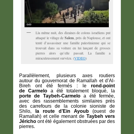
Lla même nuit, des dizaines de colons israéliens pnt
attaqué le village de
Salem
, près de Naplouse, et ont
tenté d’assassiner une famille palestinienne qui se
trouvait dans sa voiture en lui lançant de grosses
pierres alors qu’elle passait. La famille a
miraculeusement survécu. (
VIDEO
)
Parallèlement, plusieurs axes routiers
autour
du gouvernorat de Ramallah et d’Al-
Bireh
ont été fermés : le
rond-point
de
Carmelo
a été totalement bloqué, la
porte de
Taybeh-Carmelo
a été fermée,
avec des rassemblements similaires près
des carrefours de la colonie sioniste de
Shilo,
la route d’
Ein Ayoub
(ouest de
Ramallah) et celle menant de
Taybeh vers
Jéricho
ont été également obstruées par des
pierres.