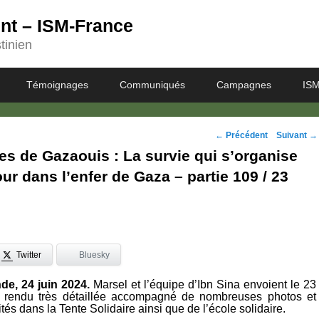
ent – ISM-France
tinien
Témoignages
Communiqués
Campagnes
ISM
Navigation
←
Précédent
Suivant
→
s de Gazaouis : La survie qui s’organise
des
our dans l’enfer de Gaza – partie 109 / 23
posts
Twitter
Bluesky
nde, 24 juin 2024.
Marsel et l’équipe d’Ibn Sina envoient le 23
 rendu très détaillée accompagné de nombreuses photos et
tés dans la Tente Solidaire ainsi que de l’école solidaire.