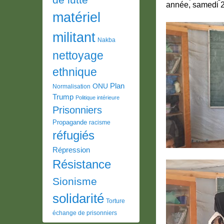
année, samedi 2
matériel
militant
Nakba
nettoyage
ethnique
Plan
ONU
Normalisation
Trump
Politique intérieure
Prisonniers
Propagande
racisme
réfugiés
Répression
Résistance
Lecteur
vidéo
Sionisme
solidarité
Torture
échange de prisonniers