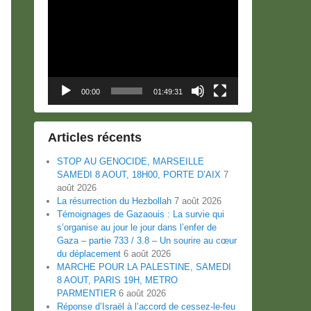
Lecteur
vidéo
00:00
01:49:31
Articles récents
STOP AU GENOCIDE, MARSEILLE
SAMEDI 8 AOUT, 18H00, PORTE D’AIX
7
août 2026
La résurrection du Hezbollah
7 août 2026
Témoignages de Gazaouis : La survie qui
s’organise au jour le jour dans l’enfer de
Gaza – partie 733 / 3.8 – Un sourire au cœur
du déplacement
6 août 2026
MARCHE POUR LA PALESTINE, SAMEDI
8 AOUT, PARIS 19H, METRO
PARMENTIER
6 août 2026
Réponse d’Israël à l’accord de cessez-le-feu