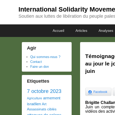
International Solidarity Movem
Soutien aux luttes de libération du peuple pales
Passer
Passer
Premier
Accueil
Articles
Analyses
au
au
menu
contenu
contenu
principal
secondaire
Agir
Témoignage
Qui sommes-nous ?
Contact
au jour le j
Faire un don
juin
Etiquettes
7 octobre 2023
Facebook
armement
Agriculture
Brigitte Challa
israélien
Art
Juin un compte
Assassinats ciblés
vidéos des activi
attaques de colons