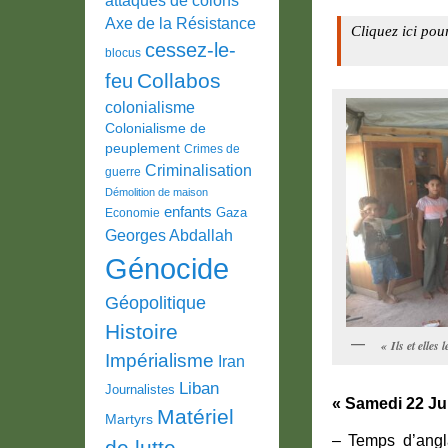
Axe de la Résistance
Cliquez ici pou
cessez-le-
blocus
Collabos
feu
colonialisme
Colonialisme de
peuplement
Crimes de
Criminalisation
guerre
Démolition de maison
enfants
Gaza
Economie
Georges Abdallah
Génocide
Géopolitique
Histoire
« Ils et elles
Impérialisme
Iran
Liban
Journalistes
« Samedi 22 Ju
Matériel
Martyrs
– Temps d’angl
de lutte