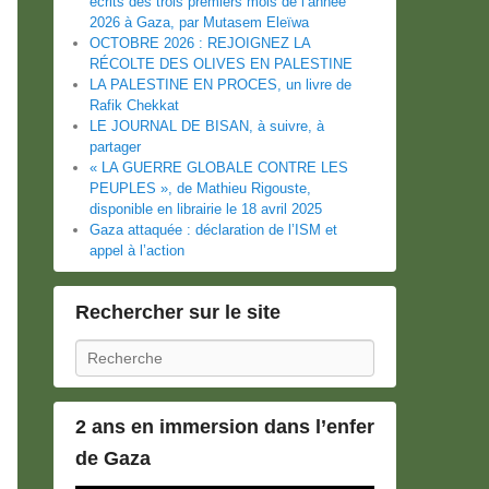
écrits des trois premiers mois de l’année
2026 à Gaza, par Mutasem Eleïwa
OCTOBRE 2026 : REJOIGNEZ LA
RÉCOLTE DES OLIVES EN PALESTINE
LA PALESTINE EN PROCES, un livre de
Rafik Chekkat
LE JOURNAL DE BISAN, à suivre, à
partager
« LA GUERRE GLOBALE CONTRE LES
PEUPLES », de Mathieu Rigouste,
disponible en librairie le 18 avril 2025
Gaza attaquée : déclaration de l’ISM et
appel à l’action
Rechercher sur le site
Recherche
2 ans en immersion dans l’enfer
de Gaza