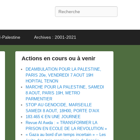
Recherche
-Palestine
Archives : 2001-2021
Actions en cours ou à venir
DEAMBULATION POUR LA PALESTINE,
PARIS 20e, VENDREDI 7 AOUT 19H
HOPITAL TENON
MARCHE POUR LA PALESTINE, SAMEDI
8 AOUT, PARIS 19H, METRO
PARMENTIER
STOP AU GENOCIDE, MARSEILLE
SAMEDI 8 AOUT, 18H00, PORTE D’AIX
183.465 € EN UNE JOURNEE
Revue Al Awda : « TRANSFORMER LA
PRISON EN ECOLE DE LA REVOLUTION »
« Gaza au bord d’un temps incertain » – Les