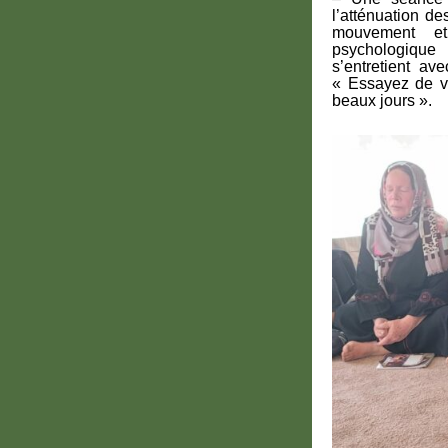
l’atténuation d
mouvement et 
psychologique 
s’entretient a
« Essayez de v
beaux jours ».