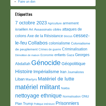
Faire un don
Etiquettes
7 octobre 2023
armement
Agriculture
attaques de
israélien
Art
Assassinats ciblés
cessez-
colons
Axe de la Résistance
blocus
Collabos
le-feu
colonialisme
Colonialisme
Criminalisation
de peuplement
Crimes de guerre
Georges
enfants
Gaza
Economie
Démolition de maison
Génocide
Géopolitique
Abdallah
Histoire
Impérialisme
Iran
Journalistes
Matériel de lutte
Liban
Martyrs
matériel militant
Nakba
nettoyage ethnique
ONU
Normalisation
Prisonniers
Plan Trump
Politique intérieure