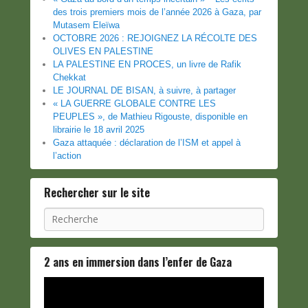
des trois premiers mois de l’année 2026 à Gaza, par
Mutasem Eleïwa
OCTOBRE 2026 : REJOIGNEZ LA RÉCOLTE DES
OLIVES EN PALESTINE
LA PALESTINE EN PROCES, un livre de Rafik
Chekkat
LE JOURNAL DE BISAN, à suivre, à partager
« LA GUERRE GLOBALE CONTRE LES
PEUPLES », de Mathieu Rigouste, disponible en
librairie le 18 avril 2025
Gaza attaquée : déclaration de l’ISM et appel à
l’action
Rechercher sur le site
Recherche
2 ans en immersion dans l’enfer de Gaza
Lecteur
vidéo