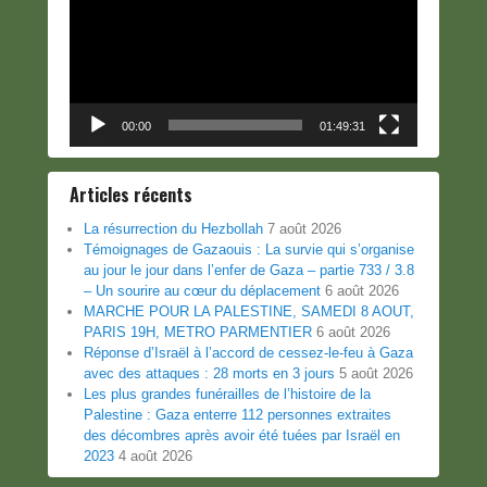
00:00
01:49:31
Articles récents
La résurrection du Hezbollah
7 août 2026
Témoignages de Gazaouis : La survie qui s’organise
au jour le jour dans l’enfer de Gaza – partie 733 / 3.8
– Un sourire au cœur du déplacement
6 août 2026
MARCHE POUR LA PALESTINE, SAMEDI 8 AOUT,
PARIS 19H, METRO PARMENTIER
6 août 2026
Réponse d’Israël à l’accord de cessez-le-feu à Gaza
avec des attaques : 28 morts en 3 jours
5 août 2026
Les plus grandes funérailles de l’histoire de la
Palestine : Gaza enterre 112 personnes extraites
des décombres après avoir été tuées par Israël en
2023
4 août 2026