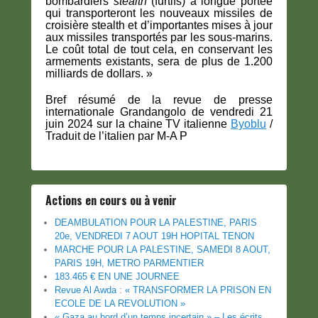
bombardiers
stealth
(furtifs) à longue portée
qui transporteront les nouveaux missiles de
croisière stealth et d’importantes mises à jour
aux missiles transportés par les sous-marins.
Le coût total de tout cela, en conservant les
armements existants, sera de plus de 1.200
milliards de dollars. »
Bref résumé de la revue de presse
internationale Grandangolo de vendredi 21
juin 2024 sur la chaine TV italienne
Byoblu
/
Traduit de l’italien par M-A P
Actions en cours ou à venir
DEAMBULATION POUR LA PALESTINE, PARIS
20e, VENDREDI 7 AOUT 19H HOPITAL TENON
MARCHE POUR LA PALESTINE, SAMEDI 8 AOUT,
PARIS 19H, METRO PARMENTIER
183.465 € EN UNE JOURNEE
Revue Al Awda : « TRANSFORMER LA PRISON EN
ECOLE DE LA REVOLUTION »
« Gaza au bord d’un temps incertain » – Les écrits