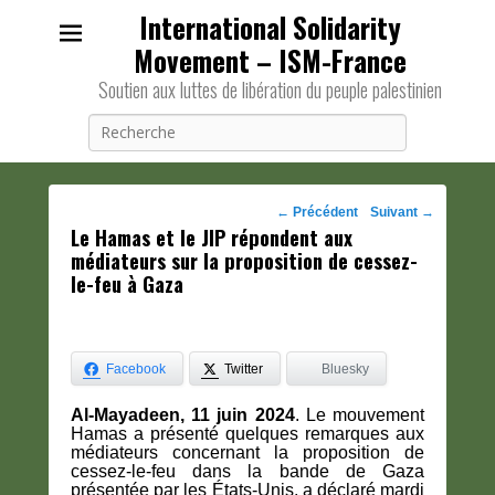
International Solidarity
Movement – ISM-France
Soutien aux luttes de libération du peuple palestinien
Recherche
Navigation
←
Précédent
Suivant
→
Le Hamas et le JIP répondent aux
des
médiateurs sur la proposition de cessez-
posts
le-feu à Gaza
Facebook
Twitter
Bluesky
Al-Mayadeen, 11 juin 2024
. Le mouvement
Hamas a présenté quelques remarques aux
médiateurs concernant la proposition de
cessez-le-feu dans la bande de Gaza
présentée par les États-Unis, a déclaré mardi