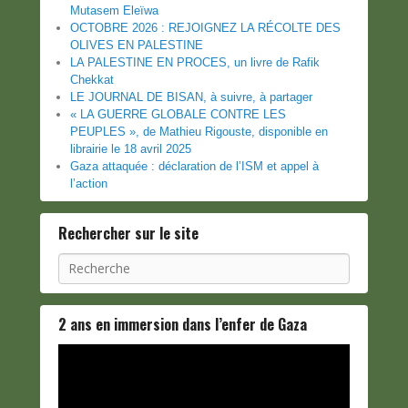
Mutasem Eleïwa
OCTOBRE 2026 : REJOIGNEZ LA RÉCOLTE DES
OLIVES EN PALESTINE
LA PALESTINE EN PROCES, un livre de Rafik
Chekkat
LE JOURNAL DE BISAN, à suivre, à partager
« LA GUERRE GLOBALE CONTRE LES
PEUPLES », de Mathieu Rigouste, disponible en
librairie le 18 avril 2025
Gaza attaquée : déclaration de l’ISM et appel à
l’action
Rechercher sur le site
Recherche
2 ans en immersion dans l’enfer de Gaza
Lecteur
vidéo