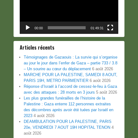
00:00
01:49:31
Articles récents
Témoignages de Gazaouis : La survie qui s’organise
au jour le jour dans l’enfer de Gaza – partie 733 / 3.8
– Un sourire au cœur du déplacement
6 août 2026
MARCHE POUR LA PALESTINE, SAMEDI 8 AOUT,
PARIS 19H, METRO PARMENTIER
6 août 2026
Réponse d’Israël à l’accord de cessez-le-feu à Gaza
avec des attaques : 28 morts en 3 jours
5 août 2026
Les plus grandes funérailles de l’histoire de la
Palestine : Gaza enterre 112 personnes extraites
des décombres après avoir été tuées par Israël en
2023
4 août 2026
DEAMBULATION POUR LA PALESTINE, PARIS
20e, VENDREDI 7 AOUT 19H HOPITAL TENON
4
août 2026