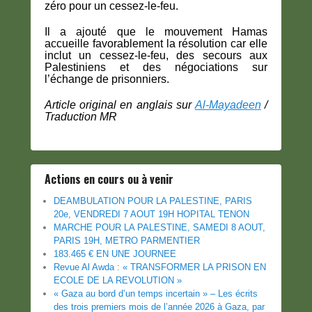
zéro pour un cessez-le-feu.
Il a ajouté que le mouvement Hamas
accueille favorablement la résolution car elle
inclut un cessez-le-feu, des secours aux
Palestiniens et des négociations sur
l’échange de prisonniers.
Article original en anglais sur
Al-Mayadeen
/
Traduction MR
Actions en cours ou à venir
DEAMBULATION POUR LA PALESTINE, PARIS
20e, VENDREDI 7 AOUT 19H HOPITAL TENON
MARCHE POUR LA PALESTINE, SAMEDI 8 AOUT,
PARIS 19H, METRO PARMENTIER
183.465 € EN UNE JOURNEE
Revue Al Awda : « TRANSFORMER LA PRISON EN
ECOLE DE LA REVOLUTION »
« Gaza au bord d’un temps incertain » – Les écrits
des trois premiers mois de l’année 2026 à Gaza, par