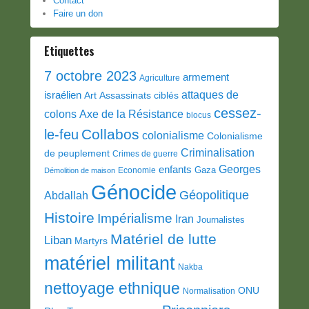
Contact
Faire un don
Etiquettes
7 octobre 2023
armement
Agriculture
attaques de
israélien
Art
Assassinats ciblés
cessez-
colons
Axe de la Résistance
blocus
Collabos
le-feu
colonialisme
Colonialisme
Criminalisation
de peuplement
Crimes de guerre
Georges
enfants
Gaza
Economie
Démolition de maison
Génocide
Géopolitique
Abdallah
Histoire
Impérialisme
Iran
Journalistes
Matériel de lutte
Liban
Martyrs
matériel militant
Nakba
nettoyage ethnique
ONU
Normalisation