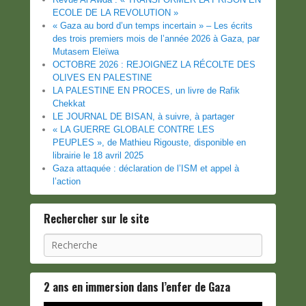
ECOLE DE LA REVOLUTION »
« Gaza au bord d’un temps incertain » – Les écrits
des trois premiers mois de l’année 2026 à Gaza, par
Mutasem Eleïwa
OCTOBRE 2026 : REJOIGNEZ LA RÉCOLTE DES
OLIVES EN PALESTINE
LA PALESTINE EN PROCES, un livre de Rafik
Chekkat
LE JOURNAL DE BISAN, à suivre, à partager
« LA GUERRE GLOBALE CONTRE LES
PEUPLES », de Mathieu Rigouste, disponible en
librairie le 18 avril 2025
Gaza attaquée : déclaration de l’ISM et appel à
l’action
Rechercher sur le site
Recherche
2 ans en immersion dans l’enfer de Gaza