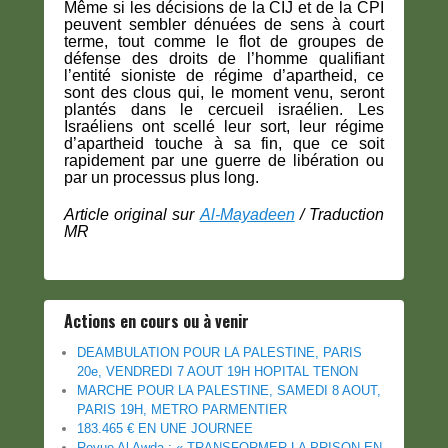
Même si les décisions de la CIJ et de la CPI
peuvent sembler dénuées de sens à court
terme, tout comme le flot de groupes de
défense des droits de l’homme qualifiant
l’entité sioniste de régime d’apartheid, ce
sont des clous qui, le moment venu, seront
plantés dans le cercueil israélien. Les
Israéliens ont scellé leur sort, leur régime
d’apartheid touche à sa fin, que ce soit
rapidement par une guerre de libération ou
par un processus plus long.
Article original sur
Al-Mayadeen
/ Traduction
MR
Actions en cours ou à venir
DEAMBULATION POUR LA PALESTINE, PARIS
20e, VENDREDI 7 AOUT 19H HOPITAL TENON
MARCHE POUR LA PALESTINE, SAMEDI 8 AOUT,
PARIS 19H, METRO PARMENTIER
183.465 € EN UNE JOURNEE
Revue Al Awda : « TRANSFORMER LA PRISON EN