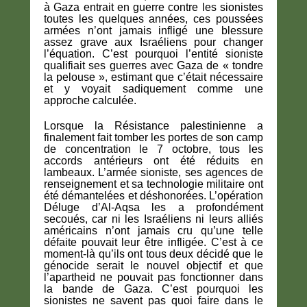
à Gaza entrait en guerre contre les sionistes
toutes les quelques années, ces poussées
armées n’ont jamais infligé une blessure
assez grave aux Israéliens pour changer
l’équation. C’est pourquoi l’entité sioniste
qualifiait ses guerres avec Gaza de « tondre
la pelouse », estimant que c’était nécessaire
et y voyait sadiquement comme une
approche calculée.
Lorsque la Résistance palestinienne a
finalement fait tomber les portes de son camp
de concentration le 7 octobre, tous les
accords antérieurs ont été réduits en
lambeaux. L’armée sioniste, ses agences de
renseignement et sa technologie militaire ont
été démantelées et déshonorées. L’opération
Déluge d’Al-Aqsa les a profondément
secoués, car ni les Israéliens ni leurs alliés
américains n’ont jamais cru qu’une telle
défaite pouvait leur être infligée. C’est à ce
moment-là qu’ils ont tous deux décidé que le
génocide serait le nouvel objectif et que
l’apartheid ne pouvait pas fonctionner dans
la bande de Gaza. C’est pourquoi les
sionistes ne savent pas quoi faire dans le