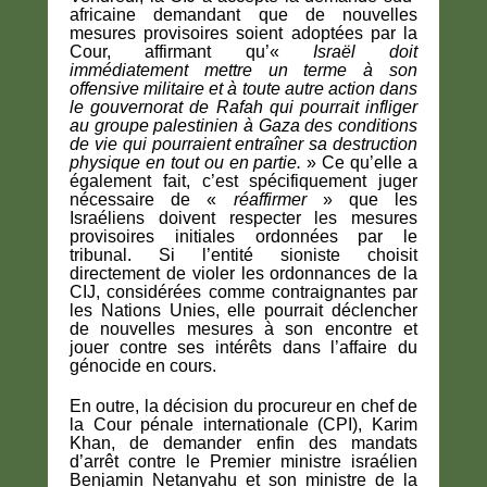
africaine demandant que de nouvelles
mesures provisoires soient adoptées par la
Cour, affirmant qu’«
Israël doit
immédiatement mettre un terme à son
offensive militaire et à toute autre action dans
le gouvernorat de Rafah qui pourrait infliger
au groupe palestinien à Gaza des conditions
de vie qui pourraient entraîner sa destruction
physique en tout ou en partie.
» Ce qu’elle a
également fait, c’est spécifiquement juger
nécessaire de «
réaffirmer
» que les
Israéliens doivent respecter les mesures
provisoires initiales ordonnées par le
tribunal. Si l’entité sioniste choisit
directement de violer les ordonnances de la
CIJ, considérées comme contraignantes par
les Nations Unies, elle pourrait déclencher
de nouvelles mesures à son encontre et
jouer contre ses intérêts dans l’affaire du
génocide en cours.
En outre, la décision du procureur en chef de
la Cour pénale internationale (CPI), Karim
Khan, de demander enfin des mandats
d’arrêt contre le Premier ministre israélien
Benjamin Netanyahu et son ministre de la