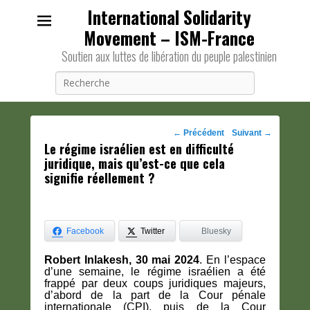
International Solidarity
Movement – ISM-France
Soutien aux luttes de libération du peuple palestinien
Recherche
Navigation
←
Précédent
Suivant
→
Le régime israélien est en difficulté
des
juridique, mais qu’est-ce que cela
posts
signifie réellement ?
Facebook
Twitter
Bluesky
Robert Inlakesh, 30 mai 2024
. En l’espace
d’une semaine, le régime israélien a été
frappé par deux coups juridiques majeurs,
d’abord de la part de la Cour pénale
internationale (CPI), puis de la Cour