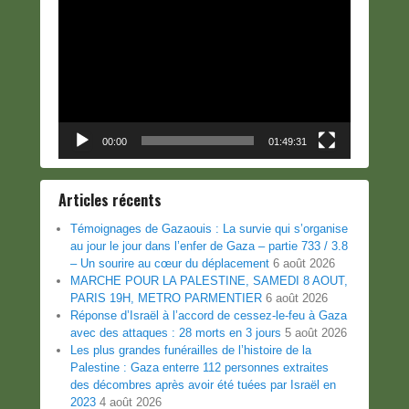
Lecteur
vidéo
00:00
01:49:31
Articles récents
Témoignages de Gazaouis : La survie qui s’organise
au jour le jour dans l’enfer de Gaza – partie 733 / 3.8
– Un sourire au cœur du déplacement
6 août 2026
MARCHE POUR LA PALESTINE, SAMEDI 8 AOUT,
PARIS 19H, METRO PARMENTIER
6 août 2026
Réponse d’Israël à l’accord de cessez-le-feu à Gaza
avec des attaques : 28 morts en 3 jours
5 août 2026
Les plus grandes funérailles de l’histoire de la
Palestine : Gaza enterre 112 personnes extraites
des décombres après avoir été tuées par Israël en
2023
4 août 2026