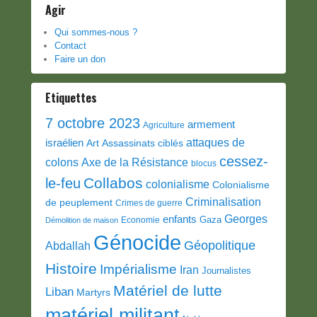
Agir
Qui sommes-nous ?
Contact
Faire un don
Etiquettes
7 octobre 2023
armement
Agriculture
attaques de
israélien
Art
Assassinats ciblés
cessez-
colons
Axe de la Résistance
blocus
Collabos
le-feu
colonialisme
Colonialisme
Criminalisation
de peuplement
Crimes de guerre
Georges
enfants
Gaza
Economie
Démolition de maison
Génocide
Géopolitique
Abdallah
Histoire
Impérialisme
Iran
Journalistes
Matériel de lutte
Liban
Martyrs
matériel militant