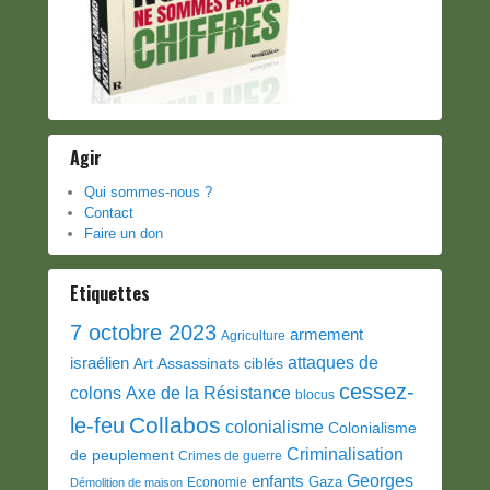
Agir
Qui sommes-nous ?
Contact
Faire un don
Etiquettes
7 octobre 2023
armement
Agriculture
attaques de
israélien
Art
Assassinats ciblés
cessez-
colons
Axe de la Résistance
blocus
Collabos
le-feu
colonialisme
Colonialisme
Criminalisation
de peuplement
Crimes de guerre
Georges
enfants
Gaza
Economie
Démolition de maison