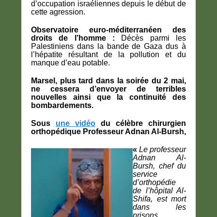
d’occupation israéliennes depuis le début de
cette agression.
Observatoire euro-méditerranéen des
droits de l’homme :
Décès parmi les
Palestiniens dans la bande de Gaza dus à
l’hépatite résultant de la pollution et du
manque d’eau potable.
Marsel, plus tard dans la soirée du 2 mai,
ne cessera d’envoyer de terribles
nouvelles ainsi que la continuité des
bombardements.
Sous
une vidéo
du célèbre chirurgien
orthopédique
Professeur Adnan Al-Bursh,
«
Le professeur
Adnan Al-
Bursh, chef du
service
d’orthopédie
de l’hôpital Al-
Shifa, est mort
dans les
prisons