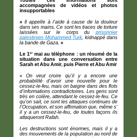
Toutes ces informations sont
accompagnées de vidéos et photos
insupportables
«
Il appelle à l’aide à cause de la douleur
dans ses mains. Ce sont les traces de torture
laissées sur le corps du
prisonnier
palestinien Mohammed Turk
, kidnappé dans
la bande de Gaza.
»
er
Le 1
mai au téléphone : un résumé de la
situation dans une conversation entre
Sarah et Abu Amir, puis Pierre et Abu Amir
«
On veut croire qu’il y a encore une
probabilité d’avoir une nouvelle pour le
cessez-le-feu, mais on baigne dans des flots
d’informations contradictoires. Les gens sont
très en colère, attendant le cessez-le-feu.
Ce
qu’on sait, ce sont les attaques continues de
l’Occupation, et son affirmation que, même s’
il y a un cessez-le-feu, de toutes façons ils
attaqueront Rafah.
Les destructions sont énormes, mais il y a
des mouvements de la population au nord de