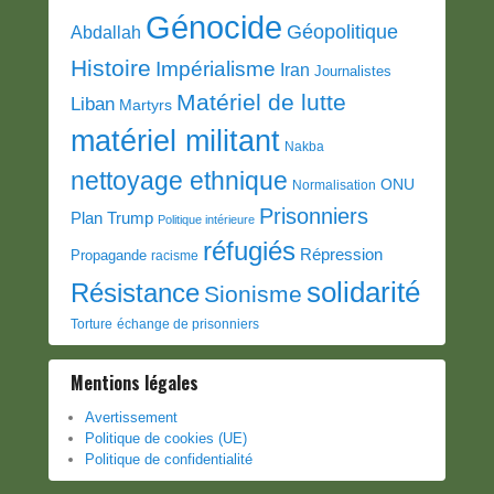
Génocide
Géopolitique
Abdallah
Histoire
Impérialisme
Iran
Journalistes
Matériel de lutte
Liban
Martyrs
matériel militant
Nakba
nettoyage ethnique
ONU
Normalisation
Prisonniers
Plan Trump
Politique intérieure
réfugiés
Répression
Propagande
racisme
solidarité
Résistance
Sionisme
Torture
échange de prisonniers
Mentions légales
Avertissement
Politique de cookies (UE)
Politique de confidentialité