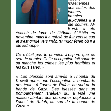
israéliennes
des suites des
tortures
brutales
auxquelles il a
été soumis. Al-
Bursh a été
évacué de force de l’hôpital Al-Shifa en
novembre, mais il a refusé de fuir vers le sud
et s’est dirigé vers l’hôpital indonésien où il a
été kidnappé.
Ce n’était pas le premier. J’espère que ce
sera le dernier. Cette occupation fait sortir de
sa manche les crimes les plus horribles et
les plus sales.
»
«
Les blessés sont arrivés à l’hôpital du
Koweït après que l’occupation a bombardé
des tentes à l’ouest de Rafah, au sud de la
bande de Gaza. Des blessés dans un
bombardement israélien qui a visé une
maison abritant des personnes déplacées à
l’ouest de Rafah, au sud de la bande de
Gaza.
»