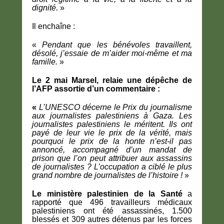
dignité.
»
Il encha
îne :
«
Pendant que les bénévoles travaillent,
désolé, j’essaie de m’aider moi-même et ma
famille.
»
Le 2 mai Marsel, relaie une dép
êche de
l’AFP assortie d’un commentaire :
«
L’UNESCO décerne le Prix du journalisme
aux journalistes palestiniens à Gaza. Les
journalistes palestiniens le méritent. Ils ont
payé de leur vie le prix de la vérité, mais
pourquoi le prix de la honte n’est-il pas
annoncé, accompagné d’un mandat de
prison que l’on peut attribuer aux assassins
de journalistes ? L’occupation a ciblé le plus
grand nombre de journalistes de l’histoire !
»
Le ministère palestinien de la Santé
a
rapporté que 496 travailleurs médicaux
palestiniens ont été assassinés, 1.500
blessés et 309 autres détenus par les forces