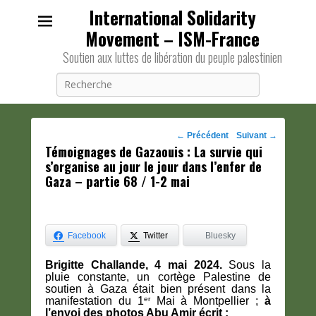
International Solidarity
Movement – ISM-France
Soutien aux luttes de libération du peuple palestinien
Recherche
Navigation
←
Précédent
Suivant
→
Témoignages de Gazaouis : La survie qui
des
s’organise au jour le jour dans l’enfer de
posts
Gaza – partie 68 / 1-2 mai
Facebook
Twitter
Bluesky
Brigitte Challande, 4 mai 2024.
Sous la
pluie constante, un cortège Palestine de
soutien à Gaza était bien présent dans la
er
manifestation du 1
Mai à Montpellier ;
à
l’envoi des photos Abu Amir écrit :