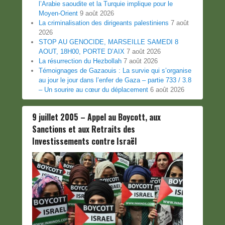
l’Arabie saoudite et la Turquie implique pour le
Moyen-Orient
9 août 2026
La criminalisation des dirigeants palestiniens
7 août
2026
STOP AU GENOCIDE, MARSEILLE SAMEDI 8
AOUT, 18H00, PORTE D’AIX
7 août 2026
La résurrection du Hezbollah
7 août 2026
Témoignages de Gazaouis : La survie qui s’organise
au jour le jour dans l’enfer de Gaza – partie 733 / 3.8
– Un sourire au cœur du déplacement
6 août 2026
9 juillet 2005 – Appel au Boycott, aux
Sanctions et aux Retraits des
Investissements contre Israël