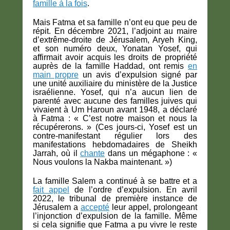
famille à la fois
.
Mais Fatma et sa famille n’ont eu que peu de
répit. En décembre 2021, l’adjoint au maire
d’extrême-droite de Jérusalem, Aryeh King,
et son numéro deux, Yonatan Yosef, qui
affirmait avoir acquis les droits de propriété
auprès de la famille Haddad, ont remis
en
main propre
un avis d’expulsion signé par
une unité auxiliaire du ministère de la Justice
israélienne. Yosef, qui n’a aucun lien de
parenté avec aucune des familles juives qui
vivaient à Um Haroun avant 1948, a déclaré
à Fatma : « C’est notre maison et nous la
récupérerons. » (Ces jours-ci, Yosef est un
contre-manifestant régulier lors des
manifestations hebdomadaires de Sheikh
Jarrah, où il
chante
dans un mégaphone : «
Nous voulons la Nakba maintenant. »)
La famille Salem a continué à se battre et a
fait appel
de l’ordre d’expulsion. En avril
2022, le tribunal de première instance de
Jérusalem a
accepté
leur appel, prolongeant
l’injonction d’expulsion de la famille. Même
si cela signifie que Fatma a pu vivre le reste