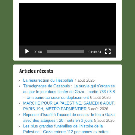
Lecteur
vidéo
00:00
01:49:31
Articles récents
La résurrection du Hezbollah
7 août 2026
Témoignages de Gazaouis : La survie qui s’organise
au jour le jour dans l’enfer de Gaza – partie 733 / 3.8
– Un sourire au cœur du déplacement
6 août 2026
MARCHE POUR LA PALESTINE, SAMEDI 8 AOUT,
PARIS 19H, METRO PARMENTIER
6 août 2026
Réponse d’Israël à l’accord de cessez-le-feu à Gaza
avec des attaques : 28 morts en 3 jours
5 août 2026
Les plus grandes funérailles de l’histoire de la
Palestine : Gaza enterre 112 personnes extraites