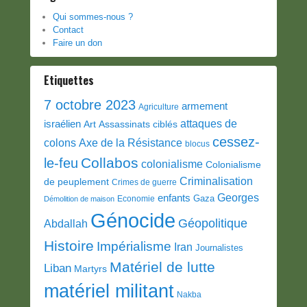
Qui sommes-nous ?
Contact
Faire un don
Etiquettes
7 octobre 2023
armement
Agriculture
attaques de
israélien
Art
Assassinats ciblés
cessez-
colons
Axe de la Résistance
blocus
Collabos
le-feu
colonialisme
Colonialisme
Criminalisation
de peuplement
Crimes de guerre
Georges
enfants
Gaza
Economie
Démolition de maison
Génocide
Géopolitique
Abdallah
Histoire
Impérialisme
Iran
Journalistes
Matériel de lutte
Liban
Martyrs
matériel militant
Nakba