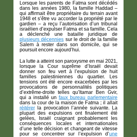
Lorsque les parents de Fatma sont décédés
dans les années 1980, la famille Haddad –
qui affirmait être propriétaire du terrain avant
1948 et s’être vu accorder la propriété par le
gardien – a reçu l’autorisation d’un tribunal
israélien d’expulser Fatma et sa famille. Cela
a déclenché une bataille juridique de
plusieurs décennies
sur le droit de la famille
Salem à rester dans son domicile, qui se
poursuit encore aujourd’hui.
La lutte a atteint son paroxysme en mai 2021,
lorsque la Cour suprême d’Israël devait
donner son feu vert à l’expulsion de huit
familles palestiniennes du quartier. Les
tensions ont été encore exacerbées par les
provocations de personnalités politiques
d’extrême-droite telles qu’Itamar Ben Gvir,
qui a installé un
faux bureau parlementaire
dans la cour de la maison de Fatma ; il allait
réitérer
la provocation l’année suivante. La
plupart des expulsions ont finalement été
gelées, Israël craignant probablement les
conséquences locales et internationales
d’une telle décision et changeant de vitesse
pour se concentrer sur l’expulsion d’
une