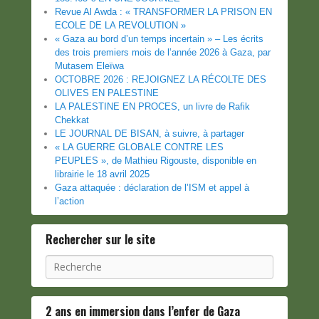
Revue Al Awda : « TRANSFORMER LA PRISON EN
ECOLE DE LA REVOLUTION »
« Gaza au bord d’un temps incertain » – Les écrits
des trois premiers mois de l’année 2026 à Gaza, par
Mutasem Eleïwa
OCTOBRE 2026 : REJOIGNEZ LA RÉCOLTE DES
OLIVES EN PALESTINE
LA PALESTINE EN PROCES, un livre de Rafik
Chekkat
LE JOURNAL DE BISAN, à suivre, à partager
« LA GUERRE GLOBALE CONTRE LES
PEUPLES », de Mathieu Rigouste, disponible en
librairie le 18 avril 2025
Gaza attaquée : déclaration de l’ISM et appel à
l’action
Rechercher sur le site
Recherche
2 ans en immersion dans l’enfer de Gaza