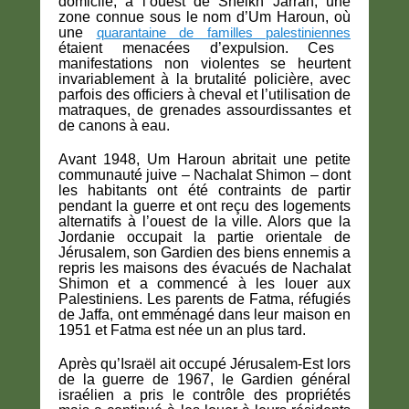
domicile, à l’ouest de Sheikh Jarrah, une
zone connue sous le nom d’Um Haroun, où
une
quarantaine de familles palestiniennes
étaient menacées d’expulsion. Ces
manifestations non violentes se heurtent
invariablement à la brutalité policière, avec
parfois des officiers à cheval et l’utilisation de
matraques, de grenades assourdissantes et
de canons à eau.
Avant 1948, Um Haroun abritait une petite
communauté juive – Nachalat Shimon – dont
les habitants ont été contraints de partir
pendant la guerre et ont reçu des logements
alternatifs à l’ouest de la ville. Alors que la
Jordanie occupait la partie orientale de
Jérusalem, son Gardien des biens ennemis a
repris les maisons des évacués de Nachalat
Shimon et a commencé à les louer aux
Palestiniens. Les parents de Fatma, réfugiés
de Jaffa, ont emménagé dans leur maison en
1951 et Fatma est née un an plus tard.
Après qu’Israël ait occupé Jérusalem-Est lors
de la guerre de 1967, le Gardien général
israélien a pris le contrôle des propriétés