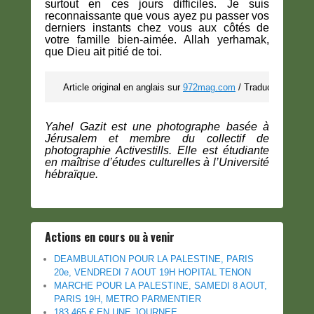
surtout en ces jours difficiles. Je suis
reconnaissante que vous ayez pu passer vos
derniers instants chez vous aux côtés de
votre famille bien-aimée. Allah yerhamak,
que Dieu ait pitié de toi.
Article original en anglais sur 
972mag.com
 / Traduction MR
Yahel Gazit est une photographe basée à
Jérusalem et membre du collectif de
photographie Activestills. Elle est étudiante
en maîtrise d’études culturelles à l’Université
hébraïque.
Actions en cours ou à venir
DEAMBULATION POUR LA PALESTINE, PARIS
20e, VENDREDI 7 AOUT 19H HOPITAL TENON
MARCHE POUR LA PALESTINE, SAMEDI 8 AOUT,
PARIS 19H, METRO PARMENTIER
183.465 € EN UNE JOURNEE