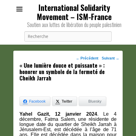
International Solidarity
Movement – ISM-France
Soutien aux luttes de libération du peuple palestinien
Recherche
Navigation
←
Précédent
Suivant
→
« Une lumière douce et puissante » :
des
honorer un symbole de la fermeté de
posts
Cheikh Jarrah
Facebook
Twitter
Bluesky
Yahel Gazit, 12 janvier 2024
. Le 4
décembre, Fatma Salem, une résidente de
longue date du quartier de Sheikh Jarrah à
Jérusalem-Est, est décédée à l’âge de 71
ans. Elle est décédée dans la maison pour