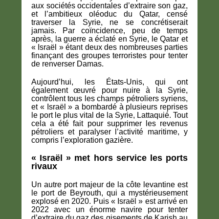
aux sociétés occidentales d’extraire son gaz,
et l’ambitieux oléoduc du Qatar, censé
traverser la Syrie, ne se concrétiserait
jamais. Par coïncidence, peu de temps
après, la guerre a éclaté en Syrie, le Qatar et
« Israël » étant deux des nombreuses parties
finançant des groupes terroristes pour tenter
de renverser Damas.
Aujourd’hui, les États-Unis, qui ont
également œuvré pour nuire à la Syrie,
contrôlent tous les champs pétroliers syriens,
et « Israël » a bombardé à plusieurs reprises
le port le plus vital de la Syrie, Lattaquié. Tout
cela a été fait pour supprimer les revenus
pétroliers et paralyser l’activité maritime, y
compris l’exploration gazière.
« Israël » met hors service les ports
rivaux
Un autre port majeur de la côte levantine est
le port de Beyrouth, qui a mystérieusement
explosé en 2020. Puis « Israël » est arrivé en
2022 avec un énorme navire pour tenter
d’extraire du gaz des gisements de Karish au