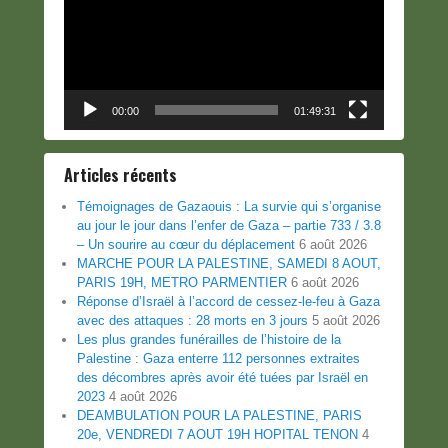
00:00
01:49:31
Articles récents
Témoignages de Gazaouis : La survie qui s’organise
au jour le jour dans l’enfer de Gaza – partie 733 / 3.8
– Un sourire au cœur du déplacement
6 août 2026
MARCHE POUR LA PALESTINE, SAMEDI 8 AOUT,
PARIS 19H, METRO PARMENTIER
6 août 2026
Réponse d’Israël à l’accord de cessez-le-feu à Gaza
avec des attaques : 28 morts en 3 jours
5 août 2026
Les plus grandes funérailles de l’histoire de la
Palestine : Gaza enterre 112 personnes extraites
des décombres après avoir été tuées par Israël en
2023
4 août 2026
DEAMBULATION POUR LA PALESTINE, PARIS
20e, VENDREDI 7 AOUT 19H HOPITAL TENON
4