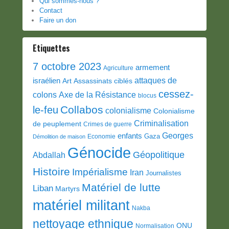
Qui sommes-nous ?
Contact
Faire un don
Etiquettes
7 octobre 2023
armement
Agriculture
attaques de
israélien
Art
Assassinats ciblés
cessez-
colons
Axe de la Résistance
blocus
Collabos
le-feu
colonialisme
Colonialisme
Criminalisation
de peuplement
Crimes de guerre
Georges
enfants
Gaza
Economie
Démolition de maison
Génocide
Géopolitique
Abdallah
Histoire
Impérialisme
Iran
Journalistes
Matériel de lutte
Liban
Martyrs
matériel militant
Nakba
nettoyage ethnique
ONU
Normalisation