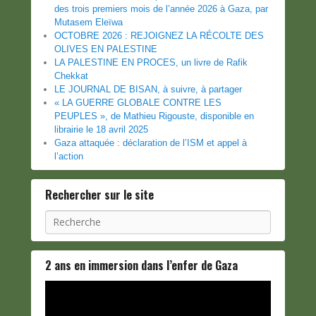
des trois premiers mois de l’année 2026 à Gaza, par
Mutasem Eleïwa
OCTOBRE 2026 : REJOIGNEZ LA RÉCOLTE DES
OLIVES EN PALESTINE
LA PALESTINE EN PROCES, un livre de Rafik
Chekkat
LE JOURNAL DE BISAN, à suivre, à partager
« LA GUERRE GLOBALE CONTRE LES
PEUPLES », de Mathieu Rigouste, disponible en
librairie le 18 avril 2025
Gaza attaquée : déclaration de l’ISM et appel à
l’action
Rechercher sur le site
Recherche
2 ans en immersion dans l’enfer de Gaza
Lecteur
vidéo