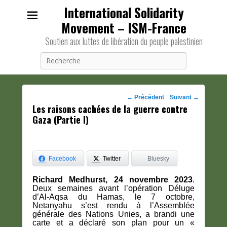
International Solidarity
Movement – ISM-France
Soutien aux luttes de libération du peuple palestinien
Recherche
Navigation
←
Précédent
Suivant
→
Les raisons cachées de la guerre contre
des
Gaza (Partie I)
posts
Facebook
Twitter
Bluesky
Richard Medhurst, 24 novembre 2023
.
Deux semaines avant l’opération Déluge
d’Al-Aqsa du Hamas, le 7 octobre,
Netanyahu s’est rendu à l’Assemblée
générale des Nations Unies, a brandi une
carte et a déclaré son plan pour un «