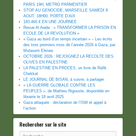
PARIS 19H, METRO PARMENTIER
STOP AU GENOCIDE, MARSEILLE SAMEDI 8
AOUT, 18H00, PORTE D’AIX
183.465 € EN UNE JOURNEE
Revue Al Awda : « TRANSFORMER LA PRISON EN
ECOLE DE LA REVOLUTION »
« Gaza au bord d’un temps incertain » – Les écrits
des trois premiers mois de l’année 2026 à Gaza, par
Mutasem Eleïwa
OCTOBRE 2026 : REJOIGNEZ LA RÉCOLTE DES
OLIVES EN PALESTINE
LA PALESTINE EN PROCES, un livre de Rafik
Chekkat
LE JOURNAL DE BISAN, à suivre, à partager
« LA GUERRE GLOBALE CONTRE LES
PEUPLES », de Mathieu Rigouste, disponible en
librairie le 18 avril 2025
Gaza attaquée : déclaration de l’ISM et appel à
l’action
Rechercher sur le site
Recherche