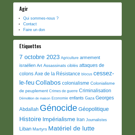
Agir
Qui sommes-nous ?
Contact
Faire un don
Etiquettes
7 octobre 2023
armement
Agriculture
attaques de
israélien
Art
Assassinats ciblés
cessez-
colons
Axe de la Résistance
blocus
Collabos
le-feu
colonialisme
Colonialisme
Criminalisation
de peuplement
Crimes de guerre
Georges
enfants
Gaza
Economie
Démolition de maison
Génocide
Géopolitique
Abdallah
Histoire
Impérialisme
Iran
Journalistes
Matériel de lutte
Liban
Martyrs