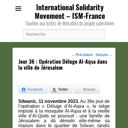
International Solidarity
Movement – ISM-France
Soutien aux luttes de libération du peuple palestinien
Recherche
Navigation
←
Précédent
Suivant
→
Jour 36 : Opération Déluge Al-Aqsa dans
des
la ville de Jérusalem
posts
Facebook
Twitter
Bluesky
Silwanic, 11 novembre 2023.
Au 36e jour de
l’opération « Déluge d’Al-Aqsa », le siège
imposé à la mosquée Al-Aqsa et à la vieille
ville d’Al-Qods se poursuit ; une famille de
Jérusalem a dû démolir elle-même sa
maison dans le quartier de Silwan, tandis