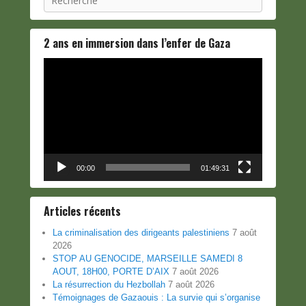
2 ans en immersion dans l’enfer de Gaza
Lecteur
vidéo
00:00
01:49:31
Articles récents
La criminalisation des dirigeants palestiniens
7 août
2026
STOP AU GENOCIDE, MARSEILLE SAMEDI 8
AOUT, 18H00, PORTE D’AIX
7 août 2026
La résurrection du Hezbollah
7 août 2026
Témoignages de Gazaouis : La survie qui s’organise