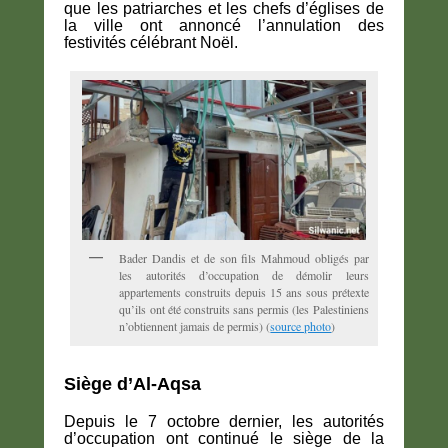
que les patriarches et les chefs d’églises de
la ville ont annoncé l’annulation des
festivités célébrant Noël.
Bader Dandis et de son fils Mahmoud obligés par
les autorités d’occupation de démolir leurs
appartements construits depuis 15 ans sous prétexte
qu’ils ont été construits sans permis (les Palestiniens
n’obtiennent jamais de permis) (
source photo
)
Siège d’Al-Aqsa
Depuis le 7 octobre dernier, les autorités
d’occupation ont continué le siège de la