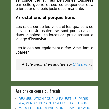
se concentrer sur les personnes touchées
par cette guerre et ses conséquences et à
prier pour une paix juste et permanente.
Arrestations et perquisitions
Les raids contre les villes et les quartiers de
la ville de Jérusalem se sont poursuivis et,
dans la soirée, les forces ont pris d’assaut le
village d’Issawiya.
Les forces ont également arrêté Mme Jamila
Jbareen.
Article original en anglais sur 
Silwanic
 / Traductio
Actions en cours ou à venir
DEAMBULATION POUR LA PALESTINE, PARIS
20e, VENDREDI 7 AOUT 19H HOPITAL TENON
MARCHE POUR LA PALESTINE, SAMEDI 8 AOUT,