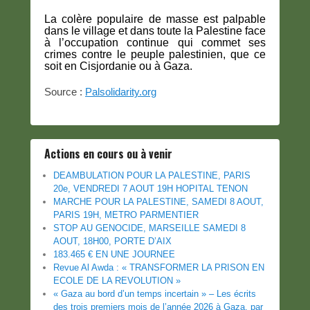
La colère populaire de masse est palpable
dans le village et dans toute la Palestine face
à l’occupation continue qui commet ses
crimes contre le peuple palestinien, que ce
soit en Cisjordanie ou à Gaza.
Source :
Palsolidarity.org
Actions en cours ou à venir
DEAMBULATION POUR LA PALESTINE, PARIS
20e, VENDREDI 7 AOUT 19H HOPITAL TENON
MARCHE POUR LA PALESTINE, SAMEDI 8 AOUT,
PARIS 19H, METRO PARMENTIER
STOP AU GENOCIDE, MARSEILLE SAMEDI 8
AOUT, 18H00, PORTE D’AIX
183.465 € EN UNE JOURNEE
Revue Al Awda : « TRANSFORMER LA PRISON EN
ECOLE DE LA REVOLUTION »
« Gaza au bord d’un temps incertain » – Les écrits
des trois premiers mois de l’année 2026 à Gaza, par