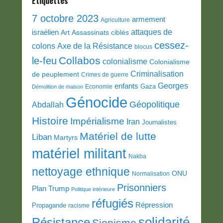
Etiquettes
7 octobre 2023
armement
Agriculture
attaques de
israélien
Art
Assassinats ciblés
cessez-
colons
Axe de la Résistance
blocus
Collabos
le-feu
colonialisme
Colonialisme
Criminalisation
de peuplement
Crimes de guerre
Georges
enfants
Gaza
Economie
Démolition de maison
Génocide
Géopolitique
Abdallah
Histoire
Impérialisme
Iran
Journalistes
Matériel de lutte
Liban
Martyrs
matériel militant
Nakba
nettoyage ethnique
ONU
Normalisation
Prisonniers
Plan Trump
Politique intérieure
réfugiés
Répression
Propagande
racisme
solidarité
Résistance
Sionisme