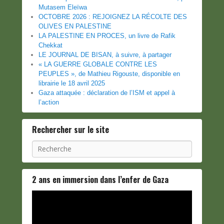
Mutasem Eleïwa
OCTOBRE 2026 : REJOIGNEZ LA RÉCOLTE DES
OLIVES EN PALESTINE
LA PALESTINE EN PROCES, un livre de Rafik
Chekkat
LE JOURNAL DE BISAN, à suivre, à partager
« LA GUERRE GLOBALE CONTRE LES
PEUPLES », de Mathieu Rigouste, disponible en
librairie le 18 avril 2025
Gaza attaquée : déclaration de l’ISM et appel à
l’action
Rechercher sur le site
Recherche
2 ans en immersion dans l’enfer de Gaza
Lecteur
vidéo