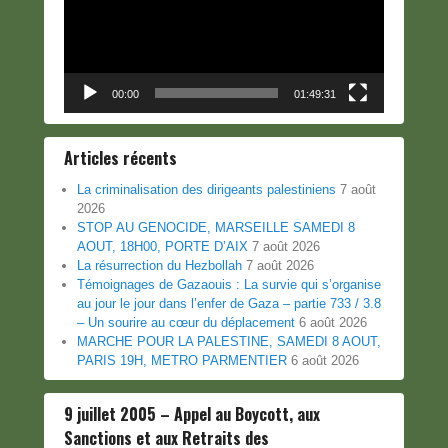
00:00
01:49:31
Articles récents
La criminalisation des dirigeants palestiniens
7 août
2026
STOP AU GENOCIDE, MARSEILLE SAMEDI 8
AOUT, 18H00, PORTE D’AIX
7 août 2026
La résurrection du Hezbollah
7 août 2026
Témoignages de Gazaouis : La survie qui s’organise
au jour le jour dans l’enfer de Gaza – partie 733 / 3.8
– Un sourire au cœur du déplacement
6 août 2026
MARCHE POUR LA PALESTINE, SAMEDI 8 AOUT,
PARIS 19H, METRO PARMENTIER
6 août 2026
9 juillet 2005 – Appel au Boycott, aux
Sanctions et aux Retraits des