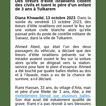
Des tireurs d’élite israéliens ciblent
des civils et tuent le père d’un enfant
de 3 ans à Tulkarem
Diana Khwaelid, 13 octobre 2023
. Dans la
soirée du vendredi 13 octobre 2023, des
tireurs d’élite israéliens ont ouvert le feu sur
une voiture civile blanche alors qu’elle
passait près du poste de contrôle militaire de
Sanaoz, dans la ville de Tulkarem.
Ahmed Abed, qui était l’un des deux
passagers du véhicule, a déclaré que des
tireurs d’élite israéliens présents sur le
mirador avaient ouvert le feu sur la voiture
alors qu’elle se dirigeait vers la station-
service pour faire le plein d’essence. Ahmed
a été touché par quatre balles réelles au dos
et à l’épaule, mais a eu de la chance de
survivre, a-t-il déclaré.
Rami Hassan, 33 ans, du village d’Arta, mari
et père d’une fillette de 3 ans, Abe, a été
mortellement blessé par plusieurs balles
.
Son état avait été initialement qualifié de
grave. Rami n’a pas résisté à ses blessures