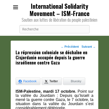
International Solidarity
Movement – ISM-France
Soutien aux luttes de libération du peuple palestinien
Recherche
Navigation
←
Précédent
Suivant
→
La répression coloniale se déchaîne en
des
Cisjordanie occupée depuis la guerre
posts
israélienne contre Gaza
Facebook
Twitter
Bluesky
ISM-Palestine, mardi 17 octobre.
P
oint sur
la vallée du Jourdain : Depuis qu’Israël a
mené la guerre contre Gaza, le 7 octobre, la
situation dans la vallée du Jourdain s’est
considérablement détériorée.