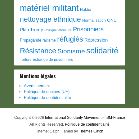
matériel militant
Nakba
nettoyage ethnique
ONU
Normalisation
Prisonniers
Plan Trump
Politique intérieure
réfugiés
Répression
Propagande
racisme
solidarité
Résistance
Sionisme
Torture
échange de prisonniers
Mentions légales
Avertissement
Politique de cookies (UE)
Politique de confidentialité
Copyright © 2026
International Solidarity Movement – ISM-France
All Rights Reserved.
Politique de confidentialité
Theme: Catch Flames by
Thèmes Catch