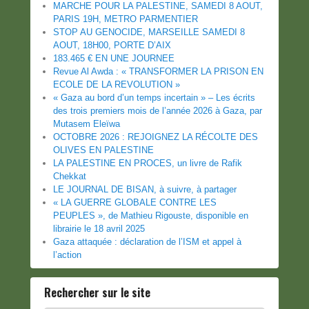
MARCHE POUR LA PALESTINE, SAMEDI 8 AOUT,
PARIS 19H, METRO PARMENTIER
STOP AU GENOCIDE, MARSEILLE SAMEDI 8
AOUT, 18H00, PORTE D’AIX
183.465 € EN UNE JOURNEE
Revue Al Awda : « TRANSFORMER LA PRISON EN
ECOLE DE LA REVOLUTION »
« Gaza au bord d’un temps incertain » – Les écrits
des trois premiers mois de l’année 2026 à Gaza, par
Mutasem Eleïwa
OCTOBRE 2026 : REJOIGNEZ LA RÉCOLTE DES
OLIVES EN PALESTINE
LA PALESTINE EN PROCES, un livre de Rafik
Chekkat
LE JOURNAL DE BISAN, à suivre, à partager
« LA GUERRE GLOBALE CONTRE LES
PEUPLES », de Mathieu Rigouste, disponible en
librairie le 18 avril 2025
Gaza attaquée : déclaration de l’ISM et appel à
l’action
Rechercher sur le site