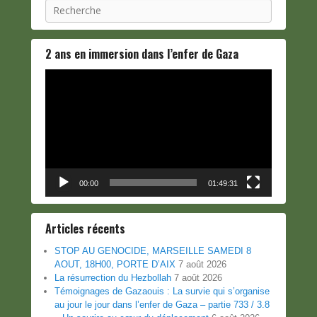
Recherche
2 ans en immersion dans l’enfer de Gaza
Lecteur
vidéo
00:00
01:49:31
Articles récents
STOP AU GENOCIDE, MARSEILLE SAMEDI 8
AOUT, 18H00, PORTE D’AIX
7 août 2026
La résurrection du Hezbollah
7 août 2026
Témoignages de Gazaouis : La survie qui s’organise
au jour le jour dans l’enfer de Gaza – partie 733 / 3.8