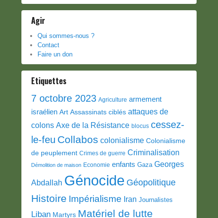
Agir
Qui sommes-nous ?
Contact
Faire un don
Etiquettes
7 octobre 2023
armement
Agriculture
attaques de
israélien
Art
Assassinats ciblés
cessez-
colons
Axe de la Résistance
blocus
Collabos
le-feu
colonialisme
Colonialisme
Criminalisation
de peuplement
Crimes de guerre
Georges
enfants
Gaza
Economie
Démolition de maison
Génocide
Géopolitique
Abdallah
Histoire
Impérialisme
Iran
Journalistes
Matériel de lutte
Liban
Martyrs