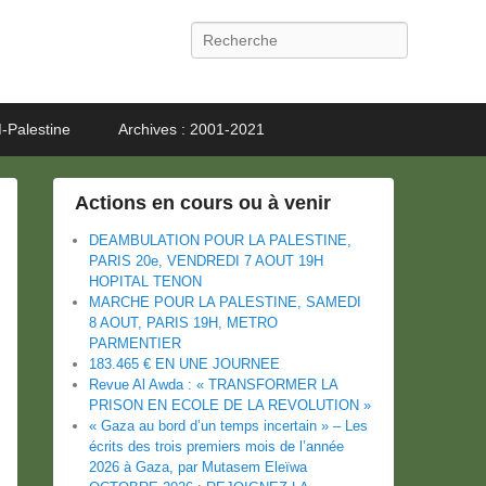
Recherche
-Palestine
Archives : 2001-2021
Actions en cours ou à venir
DEAMBULATION POUR LA PALESTINE,
PARIS 20e, VENDREDI 7 AOUT 19H
HOPITAL TENON
MARCHE POUR LA PALESTINE, SAMEDI
8 AOUT, PARIS 19H, METRO
PARMENTIER
183.465 € EN UNE JOURNEE
Revue Al Awda : « TRANSFORMER LA
PRISON EN ECOLE DE LA REVOLUTION »
« Gaza au bord d’un temps incertain » – Les
écrits des trois premiers mois de l’année
2026 à Gaza, par Mutasem Eleïwa