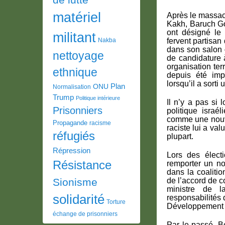
matériel
Après le massac
Kakh, Baruch Gol
ont désigné le 
militant
Nakba
fervent partisan
dans son salon 
nettoyage
de candidature 
organisation ter
ethnique
depuis été imp
lorsqu’il a sorti
Plan
ONU
Normalisation
Trump
Politique intérieure
Il n’y a pas si 
Prisonniers
politique isra
comme une nouve
Propagande
racisme
raciste lui a va
réfugiés
plupart.
Répression
Lors des élect
Résistance
remporter un no
dans la coalit
Sionisme
de l’accord de co
ministre de l
solidarité
responsabilités 
Torture
Développement du
échange de prisonniers
Par le passé, B