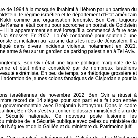
re de 1994 à la mosquée Ibrahimi à Hébron par un partisan du
dstein, le régime israélien et le département d’État américain
Kakh comme une organisation terroriste. Ben Gvir, toujours
 de Kahane, était connu pour accrocher un portrait de Goldstein
– il l’a apparemment enlevé lorsqu’il a commencé à faire acte
à la Knesset. En 2007, il a été condamné pour soutien à une
roriste et incitation au racisme dans les rues de Jérusalem. Il a
liqué dans divers incidents violents, notamment en 2021,
 une arme à feu sur un gardien de parking palestinien à Tel Aviv.
longtemps, Ben Gvir était une figure politique marginale de la
élienne et était même considéré par de nombreux Israéliens
auté extrémiste. En peu de temps, sa rhétorique grossière et
lu l’adoration de jeunes colons fanatiques de Cisjordanie pour la
ions israéliennes de novembre 2022, Ben Gvir a réussi à
mbre record de 14 sièges pour son parti et a fait son entrée
ion gouvernementale avec Benjamin Netanyahu. Dans le cadre
alition, Ben Gvir s’est vu confier le dossier ministériel élargi de
a Sécurité nationale. Ce nouveau poste fusionne les
du ministre de la Sécurité publique avec celles du ministère du
 Néguev et de la Galilée et du ministère du Patrimoine juif.
en Gvir a qualifié le Néguev et la Galilée de « Far West » en