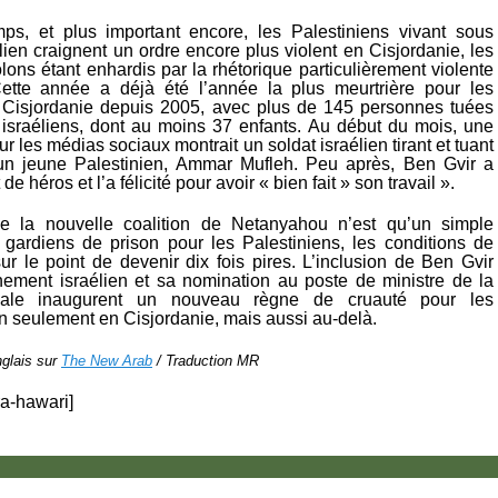
ps, et plus important encore, les Palestiniens vivant sous
élien craignent un ordre encore plus violent en Cisjordanie, les
olons étant enhardis par la rhétorique particulièrement violente
ette année a déjà été l’année la plus meurtrière pour les
 Cisjordanie depuis 2005, avec plus de 145 personnes tuées
 israéliens, dont au moins 37 enfants. Au début du mois, une
ur les médias sociaux montrait un soldat israélien tirant et tuant
 un jeune Palestinien, Ammar Mufleh. Peu après, Ben Gvir a
 de héros et l’a félicité pour avoir « bien fait » son travail ».
que la nouvelle coalition de Netanyahou n’est qu’un simple
ardiens de prison pour les Palestiniens, les conditions de
ur le point de devenir dix fois pires. L’inclusion de Ben Gvir
ement israélien et sa nomination au poste de ministre de la
onale inaugurent un nouveau règne de cruauté pour les
n seulement en Cisjordanie, mais aussi au-delà.
nglais sur
The New Arab
/ Traduction MR
ra-hawari]