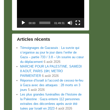
00:00
01:49:31
Articles récents
Témoignages de Gazaouis : La survie qui
s’organise au jour le jour dans l’enfer de
Gaza – partie 733 / 3.8 – Un sourire au cœur
du déplacement
6 août 2026
MARCHE POUR LA PALESTINE, SAMEDI
8 AOUT, PARIS 19H, METRO
PARMENTIER
6 août 2026
Réponse d’Israël à l’accord de cessez-le-feu
à Gaza avec des attaques : 28 morts en 3
jours
5 août 2026
Les plus grandes funérailles de l’histoire de
la Palestine : Gaza enterre 112 personnes
extraites des décombres après avoir été
tuées par Israël en 2023
4 août 2026