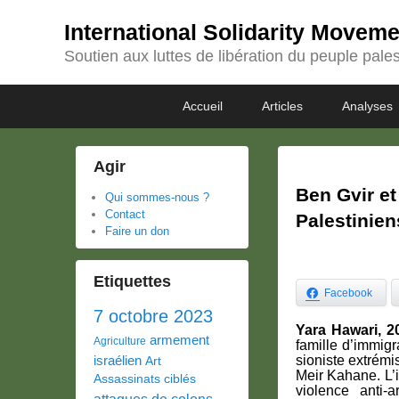
International Solidarity Movem
Soutien aux luttes de libération du peuple pales
Passer
Passer
Premier
Accueil
Articles
Analyses
au
au
menu
contenu
contenu
principal
secondaire
Agir
Ben Gvir et
Qui sommes-nous ?
Contact
Palestinien
Faire un don
Etiquettes
Facebook
7 octobre 2023
Yara Hawari, 
armement
Agriculture
famille d’immigr
israélien
sioniste extrémi
Art
Meir Kahane. L’
Assassinats ciblés
violence anti-
attaques de colons