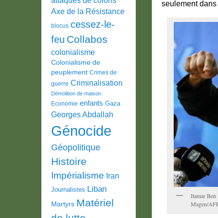
seulement dans l
Axe de la Résistance
cessez-le-
blocus
Collabos
feu
colonialisme
Colonialisme de
peuplement
Crimes de
Criminalisation
guerre
Démolition de maison
enfants
Gaza
Economie
Georges Abdallah
Génocide
Géopolitique
Histoire
Impérialisme
Iran
Liban
Journalistes
Itamar Ben 
Matériel
Martyrs
Magen/AF
de lutte