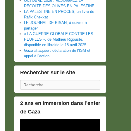
OCTOBRE 2026 : REJOIGNEZ LA
RÉCOLTE DES OLIVES EN PALESTINE
LA PALESTINE EN PROCES, un livre de
Rafik Chekkat
LE JOURNAL DE BISAN, à suivre, à
partager
« LA GUERRE GLOBALE CONTRE LES
PEUPLES », de Mathieu Rigouste,
disponible en librairie le 18 avril 2025
Gaza attaquée : déclaration de l’ISM et
appel à l’action
Rechercher sur le site
Recherche
2 ans en immersion dans l’enfer
de Gaza
Lecteur
vidéo