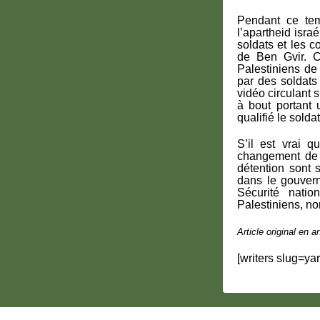
Pendant ce tem
l’apartheid isra
soldats et les c
de Ben Gvir. C
Palestiniens de
par des soldats
vidéo circulant s
à bout portant
qualifié le soldat
S’il est vrai 
changement de g
détention sont s
dans le gouvern
Sécurité nati
Palestiniens, no
Article original en a
[writers slug=ya