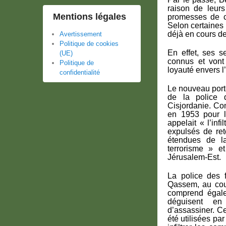
raison de leurs
Mentions légales
promesses de ca
Selon certaines 
déjà en cours de
Avertissement
Politique de cookies
En effet, ses s
(UE)
connus et vont
Politique de
loyauté envers l’
confidentialité
Le nouveau porte
de la police d
Cisjordanie. C
en 1953 pour l
appelait « l’inf
expulsés de ret
étendues de la
terrorisme » et
Jérusalem-Est.
La police des 
Qassem, au cour
comprend égal
déguisent en 
d’assassiner. Ce
été utilisées pa