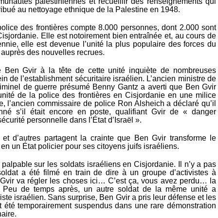
ommunautés palestiniennes et recueillir des renseignements qui
ribué au nettoyage ethnique de la Palestine en 1948.
 police des frontières compte 8.000 personnes, dont 2.000 sont
isjordanie. Elle est notoirement bien entraînée et, au cours de
nnie, elle est devenue l’unité la plus populaire des forces du
 auprès des nouvelles recrues.
 Ben Gvir à la tête de cette unité inquiète de nombreuses
n de l’establishment sécuritaire israélien. L’ancien ministre de
riminel de guerre présumé Benny Gantz a averti que Ben Gvir
’unité de la police des frontières en Cisjordanie en une milice
, l’ancien commissaire de police Ron Alsheich a déclaré qu’il
nné s’il était encore en poste, qualifiant Gvir de « danger
écurité personnelle dans l’État d’Israël ».
 et d’autres partagent la crainte que Ben Gvir transforme le
en un État policier pour ses citoyens juifs israéliens.
t palpable sur les soldats israéliens en Cisjordanie. Il n’y a pas
oldat a été filmé en train de dire à un groupe d’activistes à
Gvir va régler les choses ici… C’est ça, vous avez perdu… la
. » Peu de temps après, un autre soldat de la même unité a
iste israélien. Sans surprise, Ben Gvir a pris leur défense et les
t été temporairement suspendus dans une rare démonstration
naire.