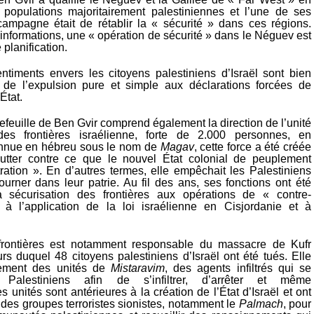
 populations majoritairement palestiniennes et l’une de ses
mpagne était de rétablir la « sécurité » dans ces régions.
informations, une « opération de sécurité » dans le Néguev est
 planification.
entiments envers les citoyens palestiniens d’Israël sont bien
 de l’expulsion pure et simple aux déclarations forcées de
État.
feuille de Ben Gvir comprend également la direction de l’unité
es frontières israélienne, forte de 2.000 personnes, en
onnue en hébreu sous le nom de
Magav
, cette force a été créée
utter contre ce que le nouvel État colonial de peuplement
iltration ». En d’autres termes, elle empêchait les Palestiniens
ourner dans leur patrie. Au fil des ans, ses fonctions ont été
 sécurisation des frontières aux opérations de « contre-
 à l’application de la loi israélienne en Cisjordanie et à
frontières est notamment responsable du massacre de Kufr
s duquel 48 citoyens palestiniens d’Israël ont été tués. Elle
ement des unités de
Mistaravim
, des agents infiltrés qui se
Palestiniens afin de s’infiltrer, d’arrêter et même
s unités sont antérieures à la création de l’État d’Israël et ont
r des groupes terroristes sionistes, notamment le
Palmach
, pour