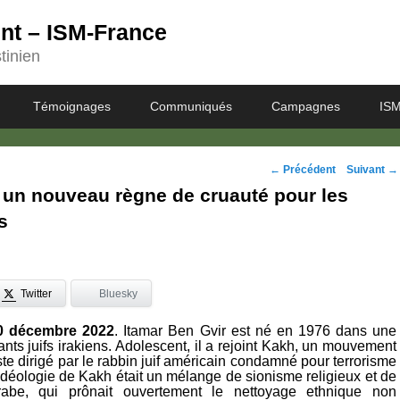
ent – ISM-France
tinien
Témoignages
Communiqués
Campagnes
ISM
Navigation
←
Précédent
Suivant
→
 un nouveau règne de cruauté pour les
des
s
posts
Twitter
Bluesky
20 décembre 2022
. Itamar Ben Gvir est né en 1976 dans une
ants juifs irakiens. Adolescent, il a rejoint Kakh, un mouvement
ste dirigé par le rabbin juif américain condamné pour terrorisme
idéologie de Kakh était un mélange de sionisme religieux et de
arabe, qui prônait ouvertement le nettoyage ethnique non