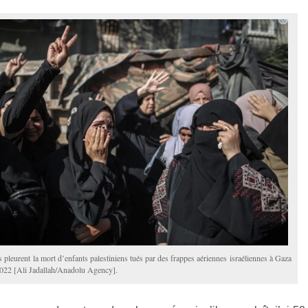
 pleurent la mort d’enfants palestiniens tués par des frappes aériennes israéliennes à Gaza
2022 [Ali Jadallah/Anadolu Agency].