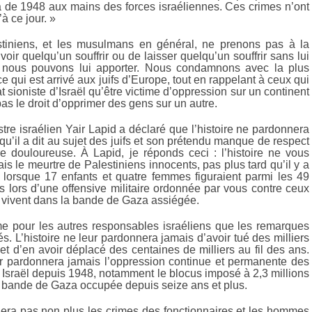
 de 1948 aux mains des forces israéliennes. Ces crimes n’ont
à ce jour. »
stiniens, et les musulmans en général, ne prenons pas à la
 voir quelqu’un souffrir ou de laisser quelqu’un souffrir sans lui
ue nous pouvons lui apporter. Nous condamnons avec la plus
e qui est arrivé aux juifs d’Europe, tout en rappelant à ceux qui
at sioniste d’Israël qu’être victime d’oppression sur un continent
s le droit d’opprimer des gens sur un autre.
tre israélien Yair Lapid a déclaré que l’histoire ne pardonnera
u’il a dit au sujet des juifs et son prétendu manque de respect
ire douloureuse. À Lapid, je réponds ceci : l’histoire ne vous
s le meurtre de Palestiniens innocents, pas plus tard qu’il y a
lorsque 17 enfants et quatre femmes figuraient parmi les 49
s lors d’une offensive militaire ordonnée par vous contre ceux
i vivent dans la bande de Gaza assiégée.
e pour les autres responsables israéliens que les remarques
tés. L’histoire ne leur pardonnera jamais d’avoir tué des milliers
et d’en avoir déplacé des centaines de milliers au fil des ans.
eur pardonnera jamais l’oppression continue et permanente des
 Israël depuis 1948, notamment le blocus imposé à 2,3 millions
a bande de Gaza occupée depuis seize ans et plus.
liera pas non plus les crimes des fonctionnaires et les hommes