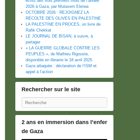
écrits des trois premiers mois de l’année
2026 à Gaza, par Mutasem Eleïwa
OCTOBRE 2026 : REJOIGNEZ LA
RÉCOLTE DES OLIVES EN PALESTINE
LA PALESTINE EN PROCES, un livre de
Rafik Chekkat
LE JOURNAL DE BISAN, à suivre, à
partager
« LA GUERRE GLOBALE CONTRE LES
PEUPLES », de Mathieu Rigouste,
disponible en librairie le 18 avril 2025
Gaza attaquée : déclaration de l’ISM et
appel à l’action
Rechercher sur le site
Recherche
2 ans en immersion dans l’enfer
de Gaza