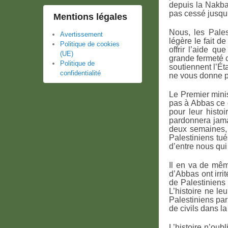
depuis la Nakba
pas cessé jusqu’
Mentions légales
Nous, les Pale
Avertissement
légère le fait de
Politique de cookies
offrir l’aide q
(UE)
grande fermeté c
Politique de
soutiennent l’Ét
confidentialité
ne vous donne pa
Le Premier minis
pas à Abbas ce q
pour leur histo
pardonnera jamai
deux semaines, 
Palestiniens tué
d’entre nous qu
Il en va de mêm
d’Abbas ont irri
de Palestiniens 
L’histoire ne l
Palestiniens par
de civils dans l
L’histoire n’oub