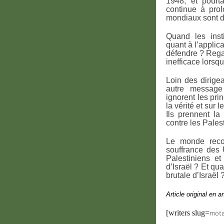
1948, et pourta
continue à prol
mondiaux sont 
Quand les insti
quant à l’applic
défendre ? Regard
inefficace lorsqu
Loin des dirigea
autre message 
ignorent les pri
la vérité et sur 
Ils prennent l
contre les Pales
Le monde reconn
souffrance des 
Palestiniens et
d’Israël ? Et qua
brutale d’Israël 
Article original en a
[writers slug=
mota