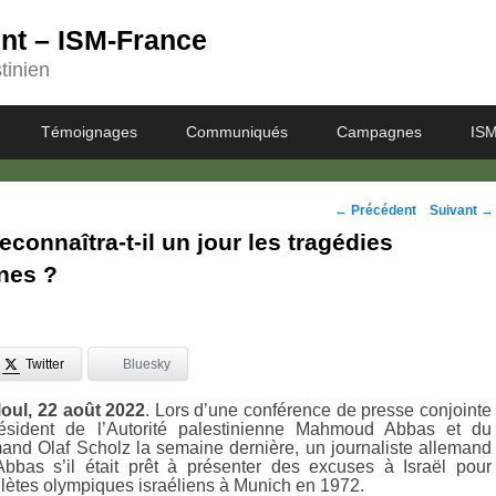
ent – ISM-France
tinien
Témoignages
Communiqués
Campagnes
ISM
Navigation
←
Précédent
Suivant
→
connaîtra-t-il un jour les tragédies
des
nes ?
posts
Twitter
Bluesky
oul, 22 août 2022
. Lors d’une conférence de presse conjointe
ésident de l’Autorité palestinienne Mahmoud Abbas et du
mand Olaf Scholz la semaine dernière, un journaliste allemand
bas s’il était prêt à présenter des excuses à Israël pour
hlètes olympiques israéliens à Munich en 1972.