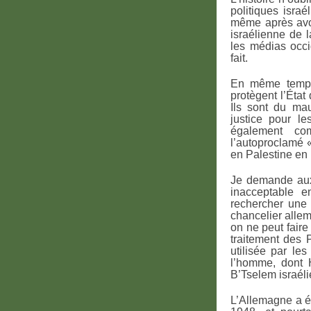
politiques isra
même après avoi
israélienne de l
les médias occi
fait.
En même temps
protègent l’État
Ils sont du mau
justice pour le
également com
l’autoproclamé «
en Palestine en
Je demande aux 
inacceptable e
rechercher une s
chancelier alle
on ne peut faire 
traitement des P
utilisée par le
l’homme, dont 
B’Tselem israéli
L’Allemagne a é