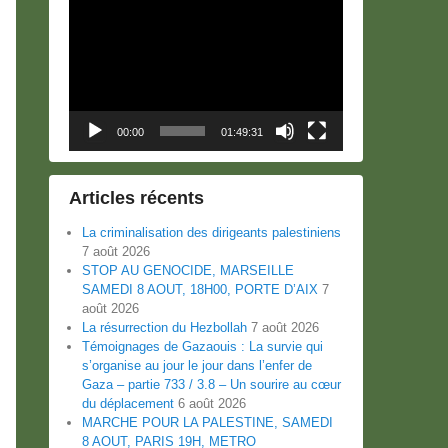
Lecteur
vidéo
00:00
01:49:31
Articles récents
La criminalisation des dirigeants palestiniens
7 août 2026
STOP AU GENOCIDE, MARSEILLE
SAMEDI 8 AOUT, 18H00, PORTE D’AIX
7
août 2026
La résurrection du Hezbollah
7 août 2026
Témoignages de Gazaouis : La survie qui
s’organise au jour le jour dans l’enfer de
Gaza – partie 733 / 3.8 – Un sourire au cœur
du déplacement
6 août 2026
MARCHE POUR LA PALESTINE, SAMEDI
8 AOUT, PARIS 19H, METRO