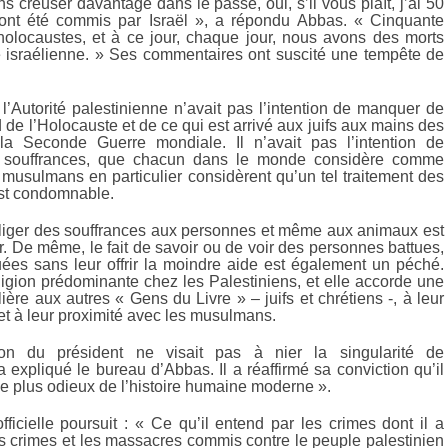
s creuser davantage dans le passé, oui, s’il vous plaît, j’ai 50
ont été commis par Israël », a répondu Abbas. « Cinquante
olocaustes, et à ce jour, chaque jour, nous avons des morts
e israélienne. » Ses commentaires ont suscité une tempête de
l’Autorité palestinienne n’avait pas l’intention de manquer de
d de l’Holocauste et de ce qui est arrivé aux juifs aux mains des
la Seconde Guerre mondiale. Il n’avait pas l’intention de
s souffrances, que chacun dans le monde considère comme
 musulmans en particulier considèrent qu’un tel traitement des
st condomnable.
nfliger des souffrances aux personnes et même aux animaux est
. De même, le fait de savoir ou de voir des personnes battues,
ées sans leur offrir la moindre aide est également un péché.
eligion prédominante chez les Palestiniens, et elle accorde une
ulière aux autres « Gens du Livre » – juifs et chrétiens -, à leur
et à leur proximité avec les musulmans.
on du président ne visait pas à nier la singularité de
a expliqué le bureau d’Abbas. Il a réaffirmé sa conviction qu’il
 le plus odieux de l’histoire humaine moderne ».
fficielle poursuit : « Ce qu’il entend par les crimes dont il a
es crimes et les massacres commis contre le peuple palestinien