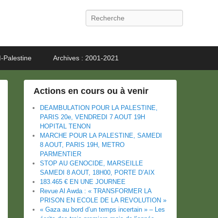
Recherche
-Palestine
Archives : 2001-2021
Actions en cours ou à venir
DEAMBULATION POUR LA PALESTINE,
PARIS 20e, VENDREDI 7 AOUT 19H
HOPITAL TENON
MARCHE POUR LA PALESTINE, SAMEDI
8 AOUT, PARIS 19H, METRO
PARMENTIER
STOP AU GENOCIDE, MARSEILLE
SAMEDI 8 AOUT, 18H00, PORTE D’AIX
183.465 € EN UNE JOURNEE
Revue Al Awda : « TRANSFORMER LA
PRISON EN ECOLE DE LA REVOLUTION »
« Gaza au bord d’un temps incertain » – Les