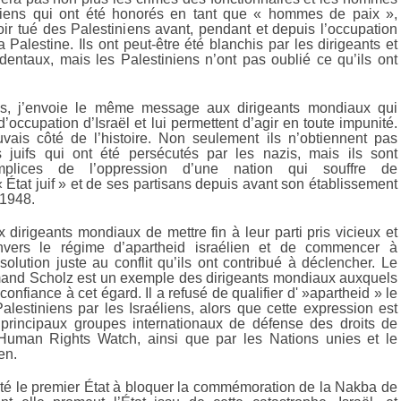
éliens qui ont été honorés en tant que « hommes de paix »,
r tué des Palestiniens avant, pendant et depuis l’occupation
a Palestine. Ils ont peut-être été blanchis par les dirigeants et
dentaux, mais les Palestiniens n’ont pas oublié ce qu’ils ont
, j’envoie le même message aux dirigeants mondiaux qui
 d’occupation d’Israël et lui permettent d’agir en toute impunité.
vais côté de l’histoire. Non seulement ils n’obtiennent pas
s juifs qui ont été persécutés par les nazis, mais ils sont
plices de l’oppression d’une nation qui souffre de
 État juif » et de ses partisans depuis avant son établissement
 1948.
dirigeants mondiaux de mettre fin à leur parti pris vicieux et
nvers le régime d’apartheid israélien et de commencer à
olution juste au conflit qu’ils ont contribué à déclencher. Le
mand Scholz est un exemple des dirigeants mondiaux auxquels
confiance à cet égard. Il a refusé de qualifier d' »apartheid » le
alestiniens par les Israéliens, alors que cette expression est
s principaux groupes internationaux de défense des droits de
Human Rights Watch, ainsi que par les Nations unies et le
en.
té le premier État à bloquer la commémoration de la Nakba de