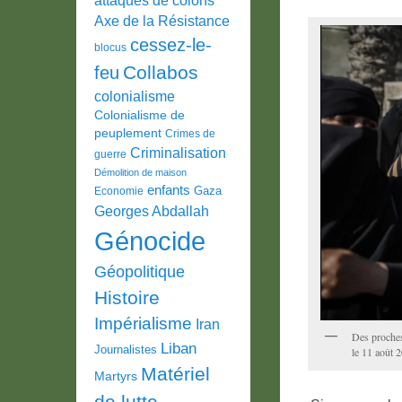
Axe de la Résistance
cessez-le-
blocus
Collabos
feu
colonialisme
Colonialisme de
peuplement
Crimes de
Criminalisation
guerre
Démolition de maison
enfants
Gaza
Economie
Georges Abdallah
Génocide
Géopolitique
Histoire
Impérialisme
Iran
Des proches
Liban
Journalistes
le 11 août 
Matériel
Martyrs
de lutte