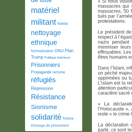
« Si nous voulon
massacres qui 
matériel
massacres, 50 h
tués par l’armé
militant
protestations.
Nakba
nettoyage
Le président de 
respect à l’égar
ethnique
nazis pendant 
minimiser leur
Plan
ONU
Normalisation
effroyables. Les
êtres humains e
Trump
Politique intérieure
Prisonniers
Dans l’Islam, i
Propagande
racisme
un péché majeur
opprimées ou tu
réfugiés
L’islam est la r
attention partic
Répression
caractère sacré 
Résistance
« La déclarati
Sionisme
l’Holocauste », 
reste « le crime
solidarité
Torture
La déclaration o
échange de prisonniers
parlé, ce sont l