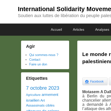
International Solidarity Movem
Soutien aux luttes de libération du peuple pales
Passer
Passer
Premier
Accueil
Articles
Analyses
au
au
menu
contenu
contenu
principal
secondaire
Agir
Le monde re
Qui sommes-nous ?
Contact
palestinien
Faire un don
Etiquettes
Facebook
7 octobre 2023
Motasem A Dall
armement
Agriculture
à Berlin du pr
israélien
chancelier alle
Art
a demandé à Ab
Assassinats ciblés
l’attaque des at
attaques de colons