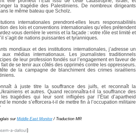
nt elle promeut l’État issu de cette catastrophe, Israël, et
onger la tragédie des Palestiniens. De nombreux dirigeants
dans le même bateau que Scholz.
tutions internationales prendront-elles leurs responsabilités
ation des lois et conventions internationales qu’elles prétendent
ez-vous derrière le vernis et la façade : votre rôle est limité et
’il s’agit de nations puissantes et tyranniques.
nts mondiaux et des institutions internationales, j’adresse un
aux médias internationaux. Les journalistes traditionnels
ncipes de leur profession fondés sur l’engagement en faveur de
le fait de se tenir aux côtés des opprimés contre les oppresseurs.
a tête de la campagne de blanchiment des crimes israéliens
tiniens.
aît à juste titre la souffrance des juifs, et reconnaît la
Ukrainiens et autres. Quand reconnaîtra-t-il la souffrance des
 les tragédies qui leur sont infligées par l’État d’apartheid
nd le monde s’efforcera-t-il de mettre fin à l’occupation militaire
?
nglais sur
Middle East Monitor
/ Traduction MR
]
sem-a-dalloul