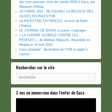
des trois premiers mois de l’année 2026 à Gaza, par
Mutasem Eleïwa
OCTOBRE 2026 : REJOIGNEZ LA RÉCOLTE DES
OLIVES EN PALESTINE
LA PALESTINE EN PROCES, un livre de Rafik
Chekkat
LE JOURNAL DE BISAN, à suivre, à partager
« LA GUERRE GLOBALE CONTRE LES
PEUPLES », de Mathieu Rigouste, disponible en
librairie le 18 avril 2025
Gaza attaquée : déclaration de l’ISM et appel à
l’action
Rechercher sur le site
Recherche
2 ans en immersion dans l’enfer de Gaza
Lecteur
vidéo