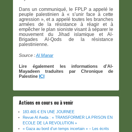
Dans un communiqué, le FPLP a appelé le
peuple palestinien à « s’unir face à cette
agression », et a appelé toutes les branches
armées de la résistance à réagir et à
empêcher le plan sioniste visant à séparer le
mouvement du Jihad islamique et Al-
Brigades Al-Qods de la résistance
palestinienne.
Source :
Al Manar
Lire également les informations d’Al-
Mayadeen traduites par Chronique de
Palestine
ICI
Actions en cours ou à venir
183.465 € EN UNE JOURNEE
Revue Al Awda : « TRANSFORMER LA PRISON EN
ECOLE DE LA REVOLUTION »
« Gaza au bord d’un temps incertain » – Les écrits