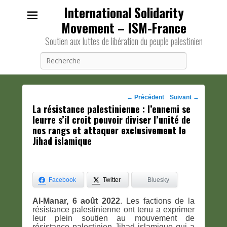
International Solidarity
Movement – ISM-France
Soutien aux luttes de libération du peuple palestinien
Recherche
Navigation
←
Précédent
Suivant
→
La résistance palestinienne : l’ennemi se
des
leurre s’il croit pouvoir diviser l’unité de
posts
nos rangs et attaquer exclusivement le
Jihad islamique
Facebook
Twitter
Bluesky
Al-Manar, 6 août 2022
. Les factions de la
résistance palestinienne ont tenu a exprimer
leur plein soutien au mouvement de
résistance palestinien Jihad islamique qui a