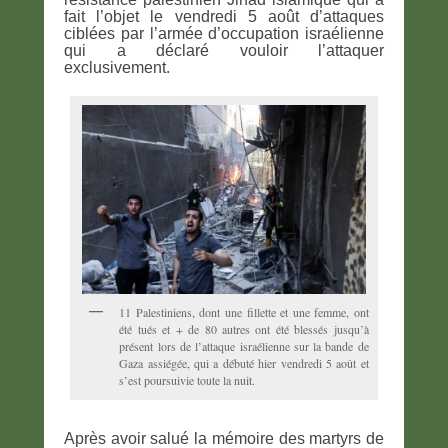
fait l’objet le vendredi 5 août d’attaques
ciblées par l’armée d’occupation israélienne
qui a déclaré vouloir l’attaquer
exclusivement.
11 Palestiniens, dont une fillette et une femme, ont
été tués et + de 80 autres ont été blessés jusqu’à
présent lors de l’attaque israélienne sur la bande de
Gaza assiégée, qui a débuté hier vendredi 5 août et
s’est poursuivie toute la nuit.
Après avoir salué la mémoire des martyrs de