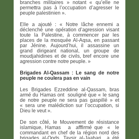
branches militaires » notant « qu’elle ne
permettra pas à l’occupation d’agresser le
peuple palestinien ».
Elle a ajouté : « Notre lâche ennemi a
déclenché une opération d’agression visant
toute la Palestine, à commencer par les
places de la mosquée Al-Aqsa, en passant
par Jénine. Aujourd’hui, il assassine un
grand dirigeant national, un groupe de
moudjahidines et de civils, bref encore une
agression contre notre peuple. »
Brigades Al-Qassam : Le sang de notre
peuple ne coulera pas en vain
Les Brigades Ezzeddine al-Qassam, bras
armé du Hamas ont souligné que « le sang
de notre peuple ne sera pas gaspillé » et
« sera une malédiction sur l’occupation, si
Dieu le veut ».
De son côté, le Mouvement de résistance
islamique, Hamas a afffirmé que « le
commandant en chef de la région nord des
brigades al-Qods, Taysir al-Jaabari a été