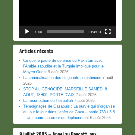
00:00
01:49:31
Articles récents
Ce que le pacte de défense du Pakistan avec
l’Arabie saoudite et la Turquie implique pour le
Moyen-Orient
9 août 2026
La criminalisation des dirigeants palestiniens
7 août
2026
STOP AU GENOCIDE, MARSEILLE SAMEDI 8
AOUT, 18H00, PORTE D’AIX
7 août 2026
La résurrection du Hezbollah
7 août 2026
Témoignages de Gazaouis : La survie qui s’organise
au jour le jour dans l’enfer de Gaza – partie 733 / 3.8
– Un sourire au cœur du déplacement
6 août 2026
9 juillet 2005 – Appel au Boycott, aux