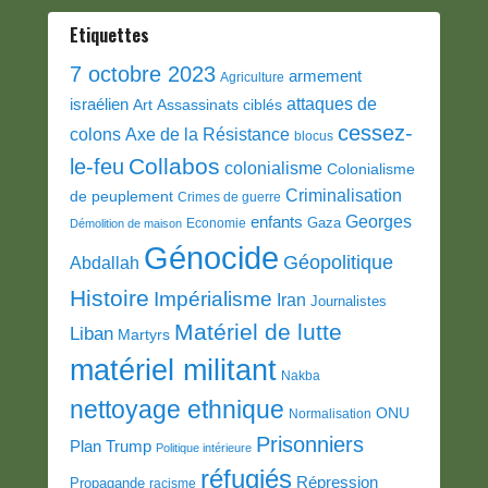
Etiquettes
7 octobre 2023
armement
Agriculture
attaques de
israélien
Art
Assassinats ciblés
cessez-
colons
Axe de la Résistance
blocus
Collabos
le-feu
colonialisme
Colonialisme
Criminalisation
de peuplement
Crimes de guerre
Georges
enfants
Gaza
Economie
Démolition de maison
Génocide
Géopolitique
Abdallah
Histoire
Impérialisme
Iran
Journalistes
Matériel de lutte
Liban
Martyrs
matériel militant
Nakba
nettoyage ethnique
ONU
Normalisation
Prisonniers
Plan Trump
Politique intérieure
réfugiés
Répression
Propagande
racisme