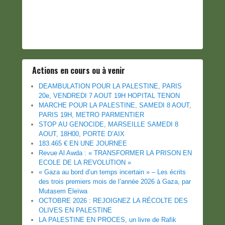
Actions en cours ou à venir
DEAMBULATION POUR LA PALESTINE, PARIS
20e, VENDREDI 7 AOUT 19H HOPITAL TENON
MARCHE POUR LA PALESTINE, SAMEDI 8 AOUT,
PARIS 19H, METRO PARMENTIER
STOP AU GENOCIDE, MARSEILLE SAMEDI 8
AOUT, 18H00, PORTE D’AIX
183.465 € EN UNE JOURNEE
Revue Al Awda : « TRANSFORMER LA PRISON EN
ECOLE DE LA REVOLUTION »
« Gaza au bord d’un temps incertain » – Les écrits
des trois premiers mois de l’année 2026 à Gaza, par
Mutasem Eleïwa
OCTOBRE 2026 : REJOIGNEZ LA RÉCOLTE DES
OLIVES EN PALESTINE
LA PALESTINE EN PROCES, un livre de Rafik