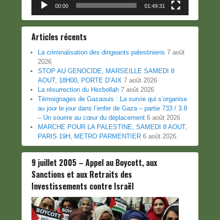
00:00
01:49:31
Articles récents
La criminalisation des dirigeants palestiniens
7 août
2026
STOP AU GENOCIDE, MARSEILLE SAMEDI 8
AOUT, 18H00, PORTE D’AIX
7 août 2026
La résurrection du Hezbollah
7 août 2026
Témoignages de Gazaouis : La survie qui s’organise
au jour le jour dans l’enfer de Gaza – partie 733 / 3.8
– Un sourire au cœur du déplacement
6 août 2026
MARCHE POUR LA PALESTINE, SAMEDI 8 AOUT,
PARIS 19H, METRO PARMENTIER
6 août 2026
9 juillet 2005 – Appel au Boycott, aux
Sanctions et aux Retraits des
Investissements contre Israël