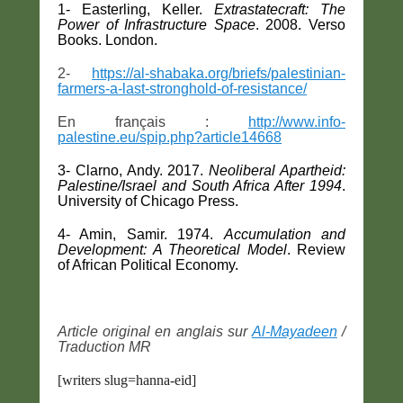
1- Easterling, Keller.
Extrastatecraft: The
Power of Infrastructure Space
. 2008. Verso
Books. London.
2-
https://al-shabaka.org/briefs/palestinian-
farmers-a-last-stronghold-of-resistance/
En français :
http://www.info-
palestine.eu/spip.php?article14668
3- Clarno, Andy. 2017.
Neoliberal Apartheid:
Palestine/Israel and South Africa After 1994
.
University of Chicago Press.
4- Amin, Samir. 1974.
Accumulation and
Development: A Theoretical Model
. Review
of African Political Economy.
Article original en anglais sur
Al-Mayadeen
/
Traduction MR
[writers slug=hanna-eid]