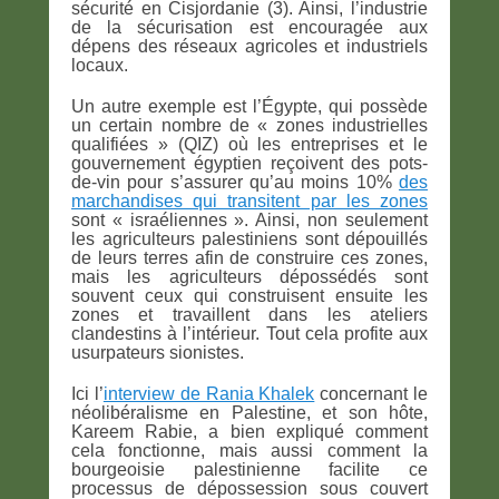
sécurité en Cisjordanie (3). Ainsi, l’industrie
de la sécurisation est encouragée aux
dépens des réseaux agricoles et industriels
locaux.
Un autre exemple est l’Égypte, qui possède
un certain nombre de « zones industrielles
qualifiées » (QIZ) où les entreprises et le
gouvernement égyptien reçoivent des pots-
de-vin pour s’assurer qu’au moins 10%
des
marchandises qui transitent par les zones
sont « israéliennes ». Ainsi, non seulement
les agriculteurs palestiniens sont dépouillés
de leurs terres afin de construire ces zones,
mais les agriculteurs dépossédés sont
souvent ceux qui construisent ensuite les
zones et travaillent dans les ateliers
clandestins à l’intérieur. Tout cela profite aux
usurpateurs sionistes.
Ici l’
interview de Rania Khalek
concernant le
néolibéralisme en Palestine, et son hôte,
Kareem Rabie, a bien expliqué comment
cela fonctionne, mais aussi comment la
bourgeoisie palestinienne facilite ce
processus de dépossession sous couvert