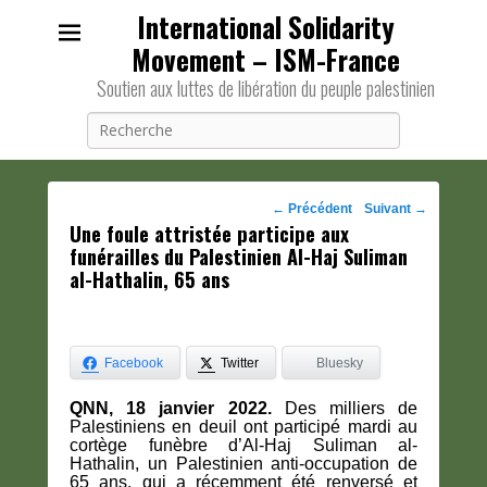
International Solidarity
Movement – ISM-France
Soutien aux luttes de libération du peuple palestinien
Recherche
Navigation
←
Précédent
Suivant
→
Une foule attristée participe aux
des
funérailles du Palestinien Al-Haj Suliman
posts
al-Hathalin, 65 ans
Facebook
Twitter
Bluesky
QNN, 18 janvier 2022.
Des milliers de
Palestiniens en deuil ont participé mardi au
cortège funèbre d’Al-Haj Suliman al-
Hathalin, un Palestinien anti-occupation de
65 ans, qui a récemment été renversé et