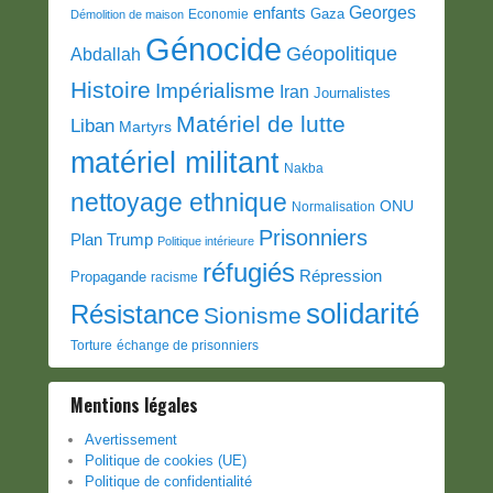
Georges
enfants
Gaza
Economie
Démolition de maison
Génocide
Géopolitique
Abdallah
Histoire
Impérialisme
Iran
Journalistes
Matériel de lutte
Liban
Martyrs
matériel militant
Nakba
nettoyage ethnique
ONU
Normalisation
Prisonniers
Plan Trump
Politique intérieure
réfugiés
Répression
Propagande
racisme
solidarité
Résistance
Sionisme
Torture
échange de prisonniers
Mentions légales
Avertissement
Politique de cookies (UE)
Politique de confidentialité