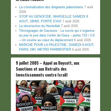
La criminalisation des dirigeants palestiniens
7 août
2026
STOP AU GENOCIDE, MARSEILLE SAMEDI 8
AOUT, 18H00, PORTE D’AIX
7 août 2026
La résurrection du Hezbollah
7 août 2026
Témoignages de Gazaouis : La survie qui s’organise
au jour le jour dans l’enfer de Gaza – partie 733 / 3.8
– Un sourire au cœur du déplacement
6 août 2026
MARCHE POUR LA PALESTINE, SAMEDI 8 AOUT,
PARIS 19H, METRO PARMENTIER
6 août 2026
9 juillet 2005 – Appel au Boycott, aux
Sanctions et aux Retraits des
Investissements contre Israël