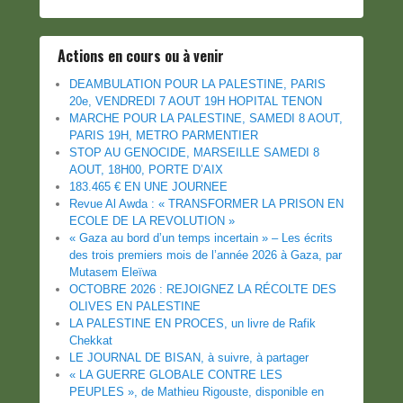
Actions en cours ou à venir
DEAMBULATION POUR LA PALESTINE, PARIS
20e, VENDREDI 7 AOUT 19H HOPITAL TENON
MARCHE POUR LA PALESTINE, SAMEDI 8 AOUT,
PARIS 19H, METRO PARMENTIER
STOP AU GENOCIDE, MARSEILLE SAMEDI 8
AOUT, 18H00, PORTE D’AIX
183.465 € EN UNE JOURNEE
Revue Al Awda : « TRANSFORMER LA PRISON EN
ECOLE DE LA REVOLUTION »
« Gaza au bord d’un temps incertain » – Les écrits
des trois premiers mois de l’année 2026 à Gaza, par
Mutasem Eleïwa
OCTOBRE 2026 : REJOIGNEZ LA RÉCOLTE DES
OLIVES EN PALESTINE
LA PALESTINE EN PROCES, un livre de Rafik
Chekkat
LE JOURNAL DE BISAN, à suivre, à partager
« LA GUERRE GLOBALE CONTRE LES
PEUPLES », de Mathieu Rigouste, disponible en