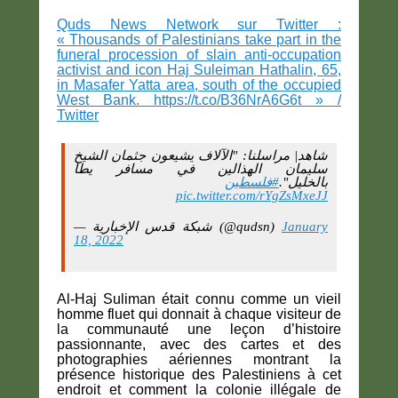
Quds News Network sur Twitter :
« Thousands of Palestinians take part in the
funeral procession of slain anti-occupation
activist and icon Haj Suleiman Hathalin, 65,
in Masafer Yatta area, south of the occupied
West Bank. https://t.co/B36NrA6G6t » /
Twitter
شاهد| مراسلنا: "الآلاف يشيعون جثمان الشيخ
سليمان الهذالين في مسافر يطا
بالخليل".
#فلسطين
pic.twitter.com/rYgZsMxeJJ
— شبكة قدس الإخبارية (@qudsn)
January
18, 2022
Al-Haj Suliman était connu comme un vieil
homme fluet qui donnait à chaque visiteur de
la communauté une leçon d’histoire
passionnante, avec des cartes et des
photographies aériennes montrant la
présence historique des Palestiniens à cet
endroit et comment la colonie illégale de