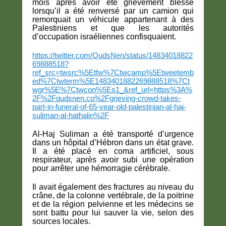
mois après avoir été grièvement blessé
lorsqu’il a été renversé par un camion qui
remorquait un véhicule appartenant à des
Palestiniens et que les autorités
d’occupation israéliennes confisquaient.
https://twitter.com/QudsNen/status/14834018822
69888518?
ref_src=twsrc%5Etfw%7Ctwcamp%5Etweetemb
ed%7Ctwterm%5E1483401882269888518%7Ct
wgr%5E%7Ctwcon%5Es1_&ref_url=https%3A%
2F%2Fqudsnen.co%2Fgrieving-crowd-takes-
part-in-funeral-of-65-year-old-palestinian-al-haj-
suliman-al-hathalin%2F
Al-Haj Suliman a été transporté d’urgence
dans un hôpital d’Hébron dans un état grave.
Il a été placé en coma artificiel, sous
respirateur, après avoir subi une opération
pour arrêter une hémorragie cérébrale.
Il avait également des fractures au niveau du
crâne, de la colonne vertébrale, de la poitrine
et de la région pelvienne et les médecins se
sont battu pour lui sauver la vie, selon des
sources locales.