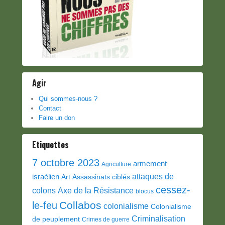
Agir
Qui sommes-nous ?
Contact
Faire un don
Etiquettes
7 octobre 2023
armement
Agriculture
attaques de
israélien
Art
Assassinats ciblés
cessez-
colons
Axe de la Résistance
blocus
Collabos
le-feu
colonialisme
Colonialisme
Criminalisation
de peuplement
Crimes de guerre