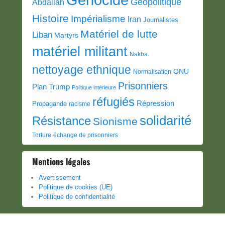
Géopolitique
Abdallah
Histoire
Impérialisme
Iran
Journalistes
Matériel de lutte
Liban
Martyrs
matériel militant
Nakba
nettoyage ethnique
ONU
Normalisation
Prisonniers
Plan Trump
Politique intérieure
réfugiés
Répression
Propagande
racisme
solidarité
Résistance
Sionisme
Torture
échange de prisonniers
Mentions légales
Avertissement
Politique de cookies (UE)
Politique de confidentialité