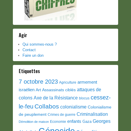
Agir
Qui sommes-nous ?
Contact
Faire un don
Etiquettes
7 octobre 2023
armement
Agriculture
attaques de
israélien
Art
Assassinats ciblés
cessez-
colons
Axe de la Résistance
blocus
Collabos
le-feu
colonialisme
Colonialisme
Criminalisation
de peuplement
Crimes de guerre
Georges
enfants
Gaza
Economie
Démolition de maison
Génocide