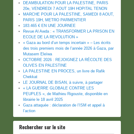
DEAMBULATION POUR LA PALESTINE, PARIS
20e, VENDREDI 7 AOUT 19H HOPITAL TENON
MARCHE POUR LA PALESTINE, SAMEDI 8 AOUT,
PARIS 19H, METRO PARMENTIER
183.465 € EN UNE JOURNEE
Revue Al Awda : « TRANSFORMER LA PRISON EN
ECOLE DE LA REVOLUTION »
« Gaza au bord d’un temps incertain » – Les écrits
des trois premiers mois de l’année 2026 à Gaza, par
Mutasem Eleïwa
OCTOBRE 2026 : REJOIGNEZ LA RÉCOLTE DES
OLIVES EN PALESTINE
LA PALESTINE EN PROCES, un livre de Rafik
Chekkat
LE JOURNAL DE BISAN, à suivre, à partager
« LA GUERRE GLOBALE CONTRE LES
PEUPLES », de Mathieu Rigouste, disponible en
librairie le 18 avril 2025
Gaza attaquée : déclaration de l’ISM et appel à
l’action
Rechercher sur le site