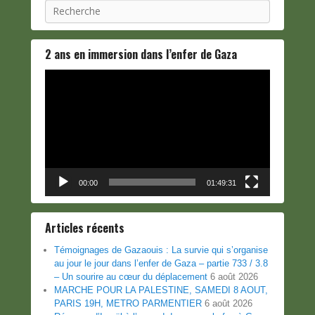
Recherche
2 ans en immersion dans l’enfer de Gaza
Lecteur
vidéo
00:00
01:49:31
Articles récents
Témoignages de Gazaouis : La survie qui s’organise
au jour le jour dans l’enfer de Gaza – partie 733 / 3.8
– Un sourire au cœur du déplacement
6 août 2026
MARCHE POUR LA PALESTINE, SAMEDI 8 AOUT,
PARIS 19H, METRO PARMENTIER
6 août 2026