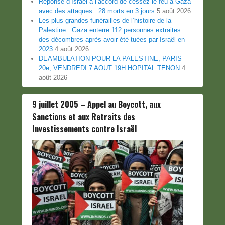
Réponse d’Israël à l’accord de cessez-le-feu à Gaza
avec des attaques : 28 morts en 3 jours
5 août 2026
Les plus grandes funérailles de l’histoire de la
Palestine : Gaza enterre 112 personnes extraites
des décombres après avoir été tuées par Israël en
2023
4 août 2026
DEAMBULATION POUR LA PALESTINE, PARIS
20e, VENDREDI 7 AOUT 19H HOPITAL TENON
4
août 2026
9 juillet 2005 – Appel au Boycott, aux
Sanctions et aux Retraits des
Investissements contre Israël