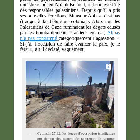
ministre israélien Naftali Bennett, ont soulevé l’ire
des responsables palestiniens. Depuis qu’il a pris
ses nouvelles fonctions, Mansour Abbas n’est pas
étranger à la rhétorique coloniale. Alors que les
Palestiniens de Gaza ruminaient les dégâts causés
par les bombardements israéliens en mai,
Abbas
n’a pas condamné
catégoriquement l’agression. «
Si j’ai l’occasion de faire avancer la paix, je le
ferai », a-t-il déclaré, vaguement.
Ce matin 27.12, les forces d’occupation israéliennes
ont démoli dix ateliers de réparation de voitures