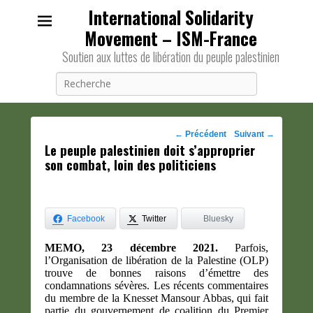
International Solidarity
Movement – ISM-France
Soutien aux luttes de libération du peuple palestinien
Recherche
Navigation
←
Précédent
Suivant
→
Le peuple palestinien doit s’approprier
des
son combat, loin des politiciens
posts
Facebook
Twitter
Bluesky
MEMO, 23 décembre 2021.
Parfois,
l’Organisation de libération de la Palestine (OLP)
trouve de bonnes raisons d’émettre des
condamnations sévères. Les récents commentaires
du membre de la Knesset Mansour Abbas, qui fait
partie du gouvernement de coalition du Premier