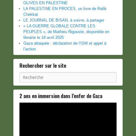
OLIVES EN PALESTINE
LA PALESTINE EN PROCES, un livre de Rafik
Chekkat
LE JOURNAL DE BISAN, à suivre, à partager
« LA GUERRE GLOBALE CONTRE LES
PEUPLES », de Mathieu Rigouste, disponible en
librairie le 18 avril 2025
Gaza attaquée : déclaration de l’ISM et appel à
l’action
Rechercher sur le site
Recherche
2 ans en immersion dans l’enfer de Gaza
Lecteur
vidéo