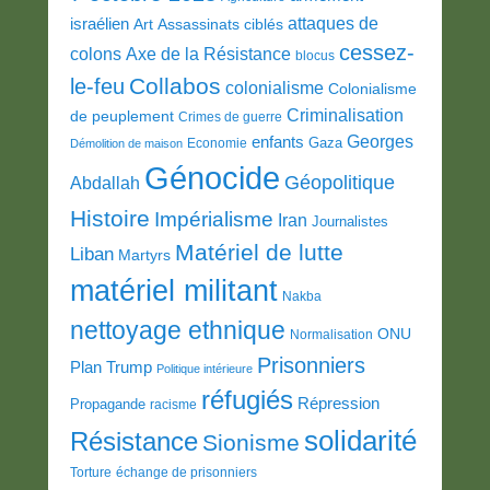
attaques de
israélien
Art
Assassinats ciblés
cessez-
colons
Axe de la Résistance
blocus
Collabos
le-feu
colonialisme
Colonialisme
Criminalisation
de peuplement
Crimes de guerre
Georges
enfants
Gaza
Economie
Démolition de maison
Génocide
Géopolitique
Abdallah
Histoire
Impérialisme
Iran
Journalistes
Matériel de lutte
Liban
Martyrs
matériel militant
Nakba
nettoyage ethnique
ONU
Normalisation
Prisonniers
Plan Trump
Politique intérieure
réfugiés
Répression
Propagande
racisme
solidarité
Résistance
Sionisme
Torture
échange de prisonniers