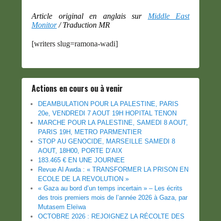
Article original en anglais sur
Middle East
Monitor
/ Traduction MR
[writers slug=ramona-wadi]
Actions en cours ou à venir
DEAMBULATION POUR LA PALESTINE, PARIS
20e, VENDREDI 7 AOUT 19H HOPITAL TENON
MARCHE POUR LA PALESTINE, SAMEDI 8 AOUT,
PARIS 19H, METRO PARMENTIER
STOP AU GENOCIDE, MARSEILLE SAMEDI 8
AOUT, 18H00, PORTE D’AIX
183.465 € EN UNE JOURNEE
Revue Al Awda : « TRANSFORMER LA PRISON EN
ECOLE DE LA REVOLUTION »
« Gaza au bord d’un temps incertain » – Les écrits
des trois premiers mois de l’année 2026 à Gaza, par
Mutasem Eleïwa
OCTOBRE 2026 : REJOIGNEZ LA RÉCOLTE DES