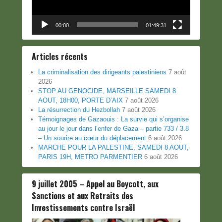
00:00
01:49:31
Articles récents
La criminalisation des dirigeants palestiniens
7 août
2026
STOP AU GENOCIDE, MARSEILLE SAMEDI 8
AOUT, 18H00, PORTE D’AIX
7 août 2026
La résurrection du Hezbollah
7 août 2026
Témoignages de Gazaouis : La survie qui s’organise
au jour le jour dans l’enfer de Gaza – partie 733 / 3.8
– Un sourire au cœur du déplacement
6 août 2026
MARCHE POUR LA PALESTINE, SAMEDI 8 AOUT,
PARIS 19H, METRO PARMENTIER
6 août 2026
9 juillet 2005 – Appel au Boycott, aux
Sanctions et aux Retraits des
Investissements contre Israël