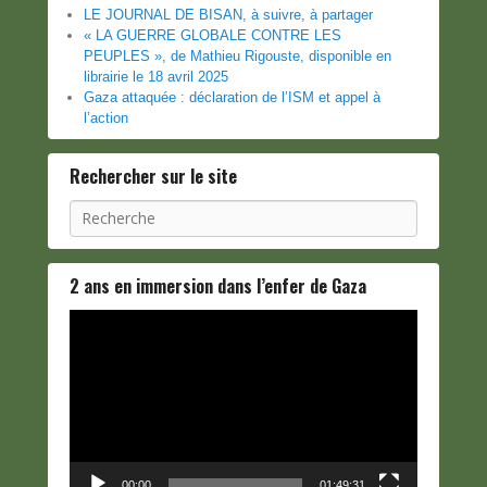
LE JOURNAL DE BISAN, à suivre, à partager
« LA GUERRE GLOBALE CONTRE LES
PEUPLES », de Mathieu Rigouste, disponible en
librairie le 18 avril 2025
Gaza attaquée : déclaration de l’ISM et appel à
l’action
Rechercher sur le site
Recherche
2 ans en immersion dans l’enfer de Gaza
Lecteur
vidéo
00:00
01:49:31