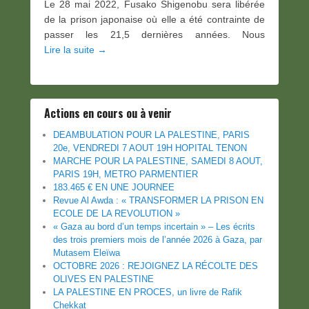
Le 28 mai 2022, Fusako Shigenobu sera libérée
de la prison japonaise où elle a été contrainte de
passer les 21,5 dernières années. Nous
Lire la suite →
Actions en cours ou à venir
DEAMBULATION POUR LA PALESTINE, PARIS
20e, VENDREDI 7 AOUT 19H HOPITAL TENON
MARCHE POUR LA PALESTINE, SAMEDI 8 AOUT,
PARIS 19H, METRO PARMENTIER
183.465 € EN UNE JOURNEE
Revue Al Awda : « TRANSFORMER LA PRISON EN
ECOLE DE LA REVOLUTION »
« Gaza au bord d’un temps incertain » – Les écrits
des trois premiers mois de l’année 2026 à Gaza, par
Mutasem Eleïwa
OCTOBRE 2026 : REJOIGNEZ LA RÉCOLTE DES
OLIVES EN PALESTINE
LA PALESTINE EN PROCES, un livre de Rafik
Chekkat