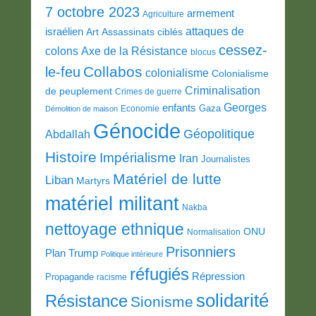
7 octobre 2023
armement
Agriculture
attaques de
israélien
Art
Assassinats ciblés
cessez-
colons
Axe de la Résistance
blocus
Collabos
le-feu
colonialisme
Colonialisme
Criminalisation
de peuplement
Crimes de guerre
Georges
enfants
Gaza
Economie
Démolition de maison
Génocide
Géopolitique
Abdallah
Histoire
Impérialisme
Iran
Journalistes
Matériel de lutte
Liban
Martyrs
matériel militant
Nakba
nettoyage ethnique
ONU
Normalisation
Prisonniers
Plan Trump
Politique intérieure
réfugiés
Répression
Propagande
racisme
solidarité
Résistance
Sionisme