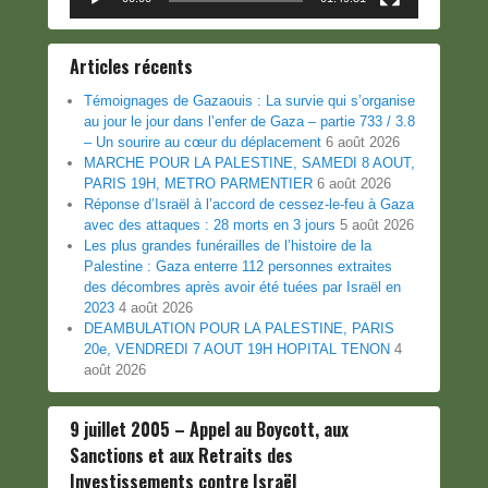
Articles récents
Témoignages de Gazaouis : La survie qui s’organise
au jour le jour dans l’enfer de Gaza – partie 733 / 3.8
– Un sourire au cœur du déplacement
6 août 2026
MARCHE POUR LA PALESTINE, SAMEDI 8 AOUT,
PARIS 19H, METRO PARMENTIER
6 août 2026
Réponse d’Israël à l’accord de cessez-le-feu à Gaza
avec des attaques : 28 morts en 3 jours
5 août 2026
Les plus grandes funérailles de l’histoire de la
Palestine : Gaza enterre 112 personnes extraites
des décombres après avoir été tuées par Israël en
2023
4 août 2026
DEAMBULATION POUR LA PALESTINE, PARIS
20e, VENDREDI 7 AOUT 19H HOPITAL TENON
4
août 2026
9 juillet 2005 – Appel au Boycott, aux
Sanctions et aux Retraits des
Investissements contre Israël