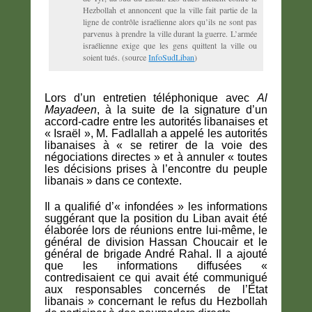
Hezbollah et annoncent que la ville fait partie de la
ligne de contrôle israélienne alors qu’ils ne sont pas
parvenus à prendre la ville durant la guerre. L’armée
israélienne exige que les gens quittent la ville ou
soient tués. (source
InfoSudLiban
)
Lors d’un entretien téléphonique avec
Al
Mayadeen
, à la suite de la signature d’un
accord-cadre entre les autorités libanaises et
« Israël », M. Fadlallah a appelé les autorités
libanaises à « se retirer de la voie des
négociations directes » et à annuler « toutes
les décisions prises à l’encontre du peuple
libanais » dans ce contexte.
Il a qualifié d’« infondées » les informations
suggérant que la position du Liban avait été
élaborée lors de réunions entre lui-même, le
général de division Hassan Choucair et le
général de brigade André Rahal. Il a ajouté
que les informations diffusées «
contredisaient ce qui avait été communiqué
aux responsables concernés de l’État
libanais » concernant le refus du Hezbollah