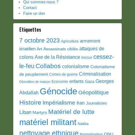
Qui sommes-nous ?
Contact
Faire un don
Etiquettes
7 octobre 2023
armement
Agriculture
attaques de
israélien
Art
Assassinats ciblés
cessez-
colons
Axe de la Résistance
blocus
Collabos
le-feu
colonialisme
Colonialisme
Criminalisation
de peuplement
Crimes de guerre
Georges
enfants
Gaza
Economie
Démolition de maison
Génocide
Géopolitique
Abdallah
Histoire
Impérialisme
Iran
Journalistes
Matériel de lutte
Liban
Martyrs
matériel militant
Nakba
nettoyage ethnique
ONU
Normalisation