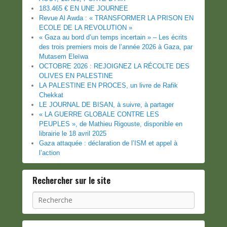
183.465 € EN UNE JOURNEE
Revue Al Awda : « TRANSFORMER LA PRISON EN
ECOLE DE LA REVOLUTION »
« Gaza au bord d’un temps incertain » – Les écrits
des trois premiers mois de l’année 2026 à Gaza, par
Mutasem Eleïwa
OCTOBRE 2026 : REJOIGNEZ LA RÉCOLTE DES
OLIVES EN PALESTINE
LA PALESTINE EN PROCES, un livre de Rafik
Chekkat
LE JOURNAL DE BISAN, à suivre, à partager
« LA GUERRE GLOBALE CONTRE LES
PEUPLES », de Mathieu Rigouste, disponible en
librairie le 18 avril 2025
Gaza attaquée : déclaration de l’ISM et appel à
l’action
Rechercher sur le site
Recherche