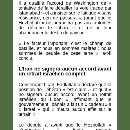
Il a qualifié l’accord de Washington de «
tentative de faire dérailler la voie tracée par
Islamabad » et a insisté sur le fait que « sans
résistance, rien ne passera », jurant que le
Hezbollah « ne permettra pas aux autorités
de détruire le Liban » ni de « leur
abandonner le destin du pays ».
« Le facteur important, c’est le champ de
bataille, et nous en sommes maîtres ; nous
sommes le peuple de cette terre », a-t-il
conclu.
L’Iran ne signera aucun accord avant
un retrait israélien complet
Concernant l’Iran, Fadlallah a déclaré que la
position de Téhéran « est claire » et qu’il «
ne signera aucun accord avant un retrait
israélien du Liban », affirmant que le
gouvernement libanais a fait un « cadeau » à
« Israël » qui « n’aura aucun effet sur le
terrain ».
Le député a averti que le Hezbollah «
s’opposerait à toute mesure