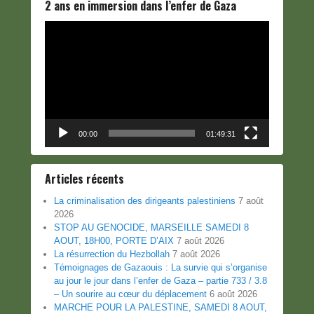
2 ans en immersion dans l’enfer de Gaza
Lecteur
vidéo
00:00
01:49:31
Articles récents
La criminalisation des dirigeants palestiniens
7 août
2026
STOP AU GENOCIDE, MARSEILLE SAMEDI 8
AOUT, 18H00, PORTE D’AIX
7 août 2026
La résurrection du Hezbollah
7 août 2026
Témoignages de Gazaouis : La survie qui s’organise
au jour le jour dans l’enfer de Gaza – partie 733 / 3.8
– Un sourire au cœur du déplacement
6 août 2026
MARCHE POUR LA PALESTINE, SAMEDI 8 AOUT,