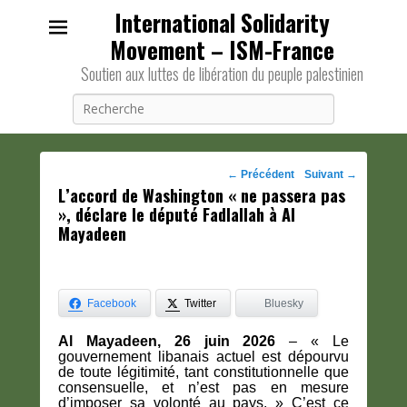
International Solidarity
Movement – ISM-France
Soutien aux luttes de libération du peuple palestinien
Recherche
Navigation
←
Précédent
Suivant
→
L’accord de Washington « ne passera pas
des
», déclare le député Fadlallah à Al
posts
Mayadeen
Facebook
Twitter
Bluesky
Al Mayadeen, 26 juin 2026
– « Le
gouvernement libanais actuel est dépourvu
de toute légitimité, tant constitutionnelle que
consensuelle, et n’est pas en mesure
d’imposer sa volonté au pays. » C’est ce