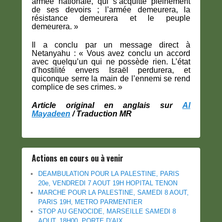
armée nationale, qui s’acquitte pleinement
de ses devoirs ; l’armée demeurera, la
résistance demeurera et le peuple
demeurera. »
Il a conclu par un message direct à
Netanyahu : « Vous avez conclu un accord
avec quelqu’un qui ne possède rien. L’état
d’hostilité envers Israël perdurera, et
quiconque serre la main de l’ennemi se rend
complice de ses crimes. »
Article original en anglais sur
Al
Mayadeen
/ Traduction MR
Actions en cours ou à venir
DEAMBULATION POUR LA PALESTINE, PARIS
20e, VENDREDI 7 AOUT 19H HOPITAL TENON
MARCHE POUR LA PALESTINE, SAMEDI 8 AOUT,
PARIS 19H, METRO PARMENTIER
STOP AU GENOCIDE, MARSEILLE SAMEDI 8
AOUT, 18H00, PORTE D’AIX