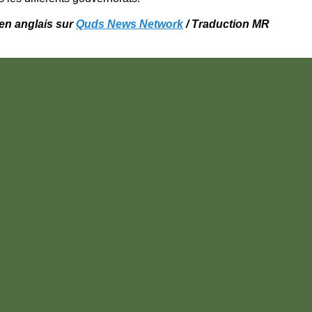
l en anglais sur
Quds News Network
/ Traduction MR