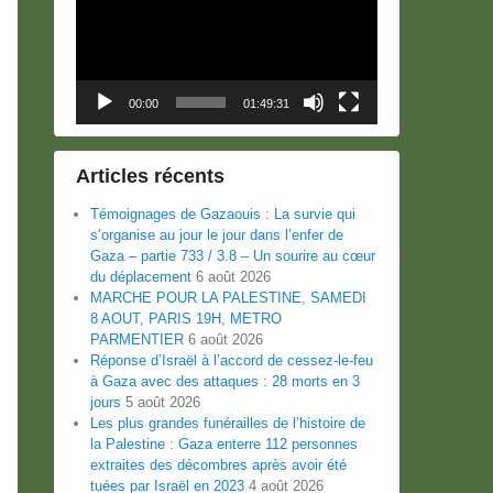
00:00
01:49:31
Articles récents
Témoignages de Gazaouis : La survie qui
s’organise au jour le jour dans l’enfer de
Gaza – partie 733 / 3.8 – Un sourire au cœur
du déplacement
6 août 2026
MARCHE POUR LA PALESTINE, SAMEDI
8 AOUT, PARIS 19H, METRO
PARMENTIER
6 août 2026
Réponse d’Israël à l’accord de cessez-le-feu
à Gaza avec des attaques : 28 morts en 3
jours
5 août 2026
Les plus grandes funérailles de l’histoire de
la Palestine : Gaza enterre 112 personnes
extraites des décombres après avoir été
tuées par Israël en 2023
4 août 2026