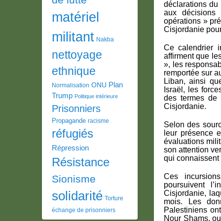
déclarations du 
aux décisions 
matériel
opérations » pr
Cisjordanie pour
militant
Nakba
Ce calendrier i
nettoyage
affirment que le
», les responsab
ethnique
remportée sur au
Liban, ainsi que
Plan
ONU
Normalisation
Israël, les for
Trump
Politique intérieure
des termes de 
Cisjordanie.
Prisonniers
Propagande
racisme
Selon des source
réfugiés
leur présence e
évaluations mil
Répression
son attention ve
qui connaissent
Résistance
Ces incursions
Sionisme
poursuivent l
solidarité
Cisjordanie, la
Torture
mois. Les don
Palestiniens on
échange de prisonniers
Nour Shams, outr