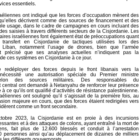
ices essentiels.
aéliennes ont indiqué que les forces d’occupation mènent des
 qu’elles décrivent comme des sources de financement et des
ble usage, dans le cadre de campagnes en cours incluant des
 des saisies à travers différents secteurs de la Cisjordanie. Les
taires israéliennes font également état de préoccupations quant
transfert en Cisjordanie de tactiques utilisées lors des
Liban, notamment l’usage de drones, bien que l’armée
it précisé que ses analyses actuelles n’indiquent pas la
de ces systèmes en Cisjordanie à ce jour.
 redéployer des forces depuis le front libanais vers la
nécessité une autorisation spéciale du Premier ministre
elon des sources militaires. Des responsables du
entral ont demandé à Netanyahu de renforcer leur présence
e à ce qu’ils ont qualifié d’activités de résistance palestinienne.
éliennes ont souligné qu’il s’agissait de la première fois, au
asion majeure en cours, que des forces étaient redirigées vers
sidèrent comme un front secondaire.
tobre 2023, la Cisjordanie est en proie à des incursions
essantes et à des attaques de colons, ayant entraîné la mort de
ens, fait plus de 12.600 blessés et conduit à l’arrestation
0 personnes ainsi qu’au déplacement de dizaines de milliers
s les différents gouvernorats.