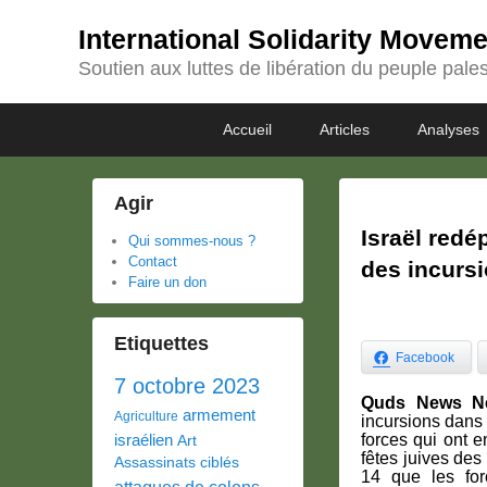
International Solidarity Movem
Soutien aux luttes de libération du peuple pales
Passer
Passer
Premier
Accueil
Articles
Analyses
au
au
menu
contenu
contenu
principal
secondaire
Agir
Israël redé
Qui sommes-nous ?
Contact
des incurs
Faire un don
Etiquettes
Facebook
7 octobre 2023
Quds News Net
armement
Agriculture
incursions dans
israélien
forces qui ont e
Art
fêtes juives des
Assassinats ciblés
14 que les for
attaques de colons