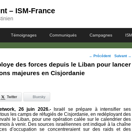
ent – ISM-France
tinien
Témoignages
Communiqués
Campagnes
ISM
Navigation
←
Précédent
Suivant
→
ploye des forces depuis le Liban pour lancer
des
ions majeures en Cisjordanie
posts
Twitter
Bluesky
work, 26 juin 2026.-
Israël se prépare à intensifier ses
 tous les camps de réfugiés de Cisjordanie, en redéployant des
nvahi le Liban, pour une opération calée sur le calendrier des
 mois à venir. Des sources israéliennes ont indiqué à la chaîne
ces d’occupation se concentreraient sur des raids et des