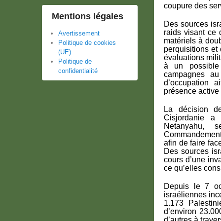
coupure des serv
Mentions légales
Des sources isr
raids visant ce
Avertissement
matériels à dou
Politique de cookies
perquisitions et
(UE)
évaluations mili
Politique de
à un possible 
confidentialité
campagnes au 
d’occupation a
présence active 
La décision de
Cisjordanie a 
Netanyahu, s
Commandement c
afin de faire fac
Des sources isra
cours d’une inv
ce qu’elles con
Depuis le 7 oc
israéliennes inc
1.173 Palestini
d’environ 23.00
d’autres à traver