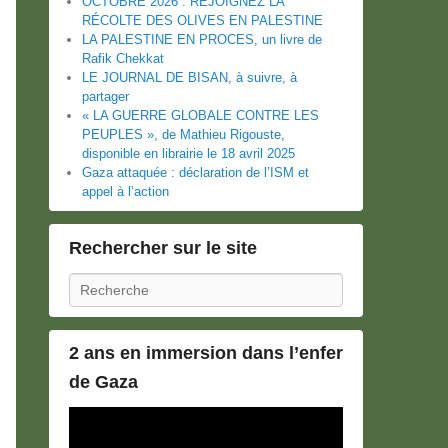
OCTOBRE 2026 : REJOIGNEZ LA
RÉCOLTE DES OLIVES EN PALESTINE
LA PALESTINE EN PROCES, un livre de
Rafik Chekkat
LE JOURNAL DE BISAN, à suivre, à
partager
« LA GUERRE GLOBALE CONTRE LES
PEUPLES », de Mathieu Rigouste,
disponible en librairie le 18 avril 2025
Gaza attaquée : déclaration de l’ISM et
appel à l’action
Rechercher sur le site
Recherche
2 ans en immersion dans l’enfer
de Gaza
Lecteur
vidéo