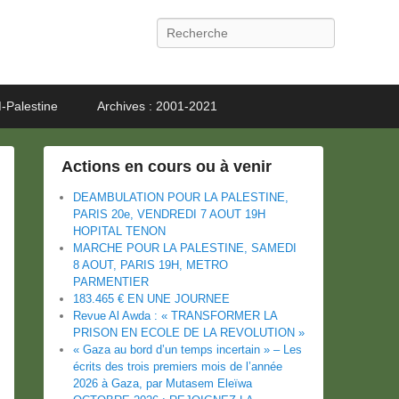
Recherche
-Palestine
Archives : 2001-2021
Actions en cours ou à venir
DEAMBULATION POUR LA PALESTINE,
PARIS 20e, VENDREDI 7 AOUT 19H
HOPITAL TENON
MARCHE POUR LA PALESTINE, SAMEDI
8 AOUT, PARIS 19H, METRO
PARMENTIER
183.465 € EN UNE JOURNEE
Revue Al Awda : « TRANSFORMER LA
PRISON EN ECOLE DE LA REVOLUTION »
« Gaza au bord d’un temps incertain » – Les
écrits des trois premiers mois de l’année
2026 à Gaza, par Mutasem Eleïwa