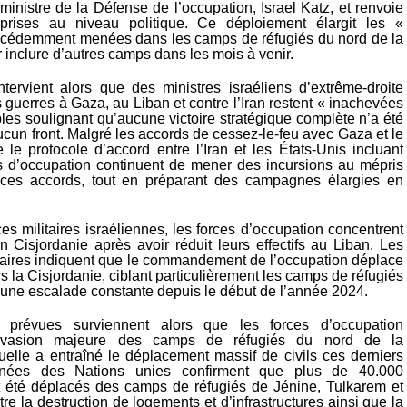
ministre de la Défense de l’occupation, Israel Katz, et renvoie
prises au niveau politique. Ce déploiement élargit les «
écédemment menées dans les camps de réfugiés du nord de la
 inclure d’autres camps dans les mois à venir.
ntervient alors que des ministres israéliens d’extrême-droite
s guerres à Gaza, au Liban et contre l’Iran restent « inachevées
les soulignant qu’aucune victoire stratégique complète n’a été
cun front. Malgré les accords de cessez-le-feu avec Gaza et le
 le protocole d’accord entre l’Iran et les États-Unis incluant
ces d’occupation continuent de mener des incursions au mépris
ces accords, tout en préparant des campagnes élargies en
s militaires israéliennes, les forces d’occupation concentrent
n Cisjordanie après avoir réduit leurs effectifs au Liban. Les
itaires indiquent que le commandement de l’occupation déplace
rs la Cisjordanie, ciblant particulièrement les camps de réfugiés
 une escalade constante depuis le début de l’année 2024.
 prévues surviennent alors que les forces d’occupation
’invasion majeure des camps de réfugiés du nord de la
quelle a entraîné le déplacement massif de civils ces derniers
nées des Nations unies confirment que plus de 40.000
t été déplacés des camps de réfugiés de Jénine, Tulkarem et
e la destruction de logements et d’infrastructures ainsi que la