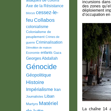
incursions dans
Axe de la Résistance
des zones qu’ell
déploiement impl
cessez-le-
blocus
d’occupation en 
Collabos
feu
colonialisme
Colonialisme de
peuplement
Crimes de
Criminalisation
guerre
Démolition de maison
enfants
Gaza
Economie
Georges Abdallah
Génocide
Géopolitique
Histoire
Impérialisme
Iran
Liban
Journalistes
Matériel
Martyrs
La chaîne 14 a 
de lutte