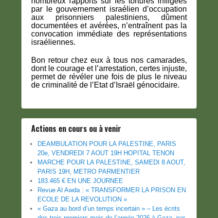
nombreux rapports sur les tortures infligées
par le gouvernement israélien d’occupation
aux prisonniers palestiniens, dûment
documentées et avérées, n’entraînent pas la
convocation immédiate des représentations
israéliennes.
Bon retour chez eux à tous nos camarades,
dont le courage et l’arrestation, certes injuste,
permet de révéler une fois de plus le niveau
de criminalité de l’Etat d’Israël génocidaire.
Actions en cours ou à venir
DEAMBULATION POUR LA PALESTINE, PARIS
20e, VENDREDI 7 AOUT 19H HOPITAL TENON
MARCHE POUR LA PALESTINE, SAMEDI 8 AOUT,
PARIS 19H, METRO PARMENTIER
183.465 € EN UNE JOURNEE
Revue Al Awda : « TRANSFORMER LA PRISON EN
ECOLE DE LA REVOLUTION »
« Gaza au bord d’un temps incertain » – Les écrits
des trois premiers mois de l’année 2026 à Gaza, par