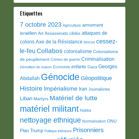
Etiquettes
7 octobre 2023
armement
Agriculture
attaques de
israélien
Art
Assassinats ciblés
cessez-
colons
Axe de la Résistance
blocus
Collabos
le-feu
colonialisme
Colonialisme
Criminalisation
de peuplement
Crimes de guerre
Georges
enfants
Gaza
Economie
Démolition de maison
Génocide
Géopolitique
Abdallah
Histoire
Impérialisme
Iran
Journalistes
Matériel de lutte
Liban
Martyrs
matériel militant
Nakba
nettoyage ethnique
ONU
Normalisation
Prisonniers
Plan Trump
Politique intérieure