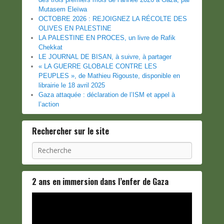
Mutasem Eleïwa
OCTOBRE 2026 : REJOIGNEZ LA RÉCOLTE DES
OLIVES EN PALESTINE
LA PALESTINE EN PROCES, un livre de Rafik
Chekkat
LE JOURNAL DE BISAN, à suivre, à partager
« LA GUERRE GLOBALE CONTRE LES
PEUPLES », de Mathieu Rigouste, disponible en
librairie le 18 avril 2025
Gaza attaquée : déclaration de l’ISM et appel à
l’action
Rechercher sur le site
Recherche
2 ans en immersion dans l’enfer de Gaza
Lecteur
vidéo