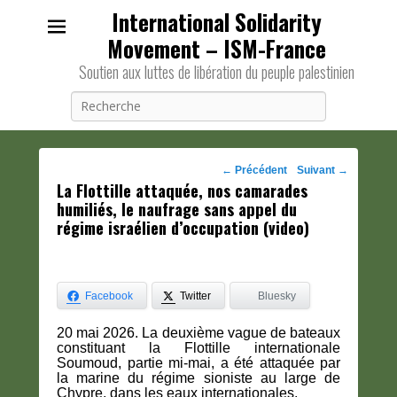
International Solidarity
Movement – ISM-France
Soutien aux luttes de libération du peuple palestinien
Recherche
Navigation
←
Précédent
Suivant
→
La Flottille attaquée, nos camarades
des
humiliés, le naufrage sans appel du
posts
régime israélien d’occupation (video)
Facebook
Twitter
Bluesky
20 mai 2026. La deuxième vague de bateaux
constituant la Flottille internationale
Soumoud, partie mi-mai, a été attaquée par
la marine du régime sioniste au large de
Chypre, dans les eaux internationales.