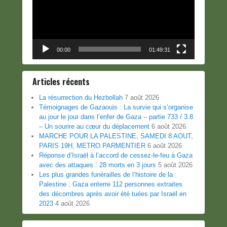
00:00
01:49:31
Articles récents
La résurrection du Hezbollah
7 août 2026
Témoignages de Gazaouis : La survie qui s’organise
au jour le jour dans l’enfer de Gaza – partie 733 / 3.8
– Un sourire au cœur du déplacement
6 août 2026
MARCHE POUR LA PALESTINE, SAMEDI 8 AOUT,
PARIS 19H, METRO PARMENTIER
6 août 2026
Réponse d’Israël à l’accord de cessez-le-feu à Gaza
avec des attaques : 28 morts en 3 jours
5 août 2026
Les plus grandes funérailles de l’histoire de la
Palestine : Gaza enterre 112 personnes extraites
des décombres après avoir été tuées par Israël en
2023
4 août 2026