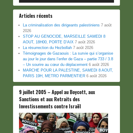
Articles récents
La criminalisation des dirigeants palestiniens
7 août
2026
STOP AU GENOCIDE, MARSEILLE SAMEDI 8
AOUT, 18H00, PORTE D’AIX
7 août 2026
La résurrection du Hezbollah
7 août 2026
Témoignages de Gazaouis : La survie qui s’organise
au jour le jour dans l’enfer de Gaza – partie 733 / 3.8
– Un sourire au cœur du déplacement
6 août 2026
MARCHE POUR LA PALESTINE, SAMEDI 8 AOUT,
PARIS 19H, METRO PARMENTIER
6 août 2026
9 juillet 2005 – Appel au Boycott, aux
Sanctions et aux Retraits des
Investissements contre Israël