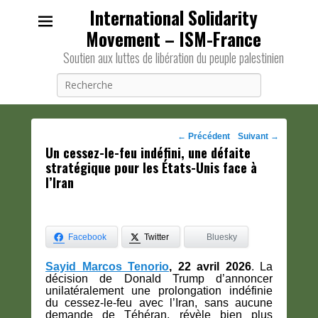
International Solidarity
Movement – ISM-France
Soutien aux luttes de libération du peuple palestinien
Recherche
Navigation
←
Précédent
Suivant
→
Un cessez-le-feu indéfini, une défaite
des
stratégique pour les États-Unis face à
posts
l’Iran
Facebook
Twitter
Bluesky
Sayid Marcos Tenorio
, 22 avril 2026
. La
décision de Donald Trump d’annoncer
unilatéralement une prolongation indéfinie
du cessez-le-feu avec l’Iran, sans aucune
demande de Téhéran, révèle bien plus