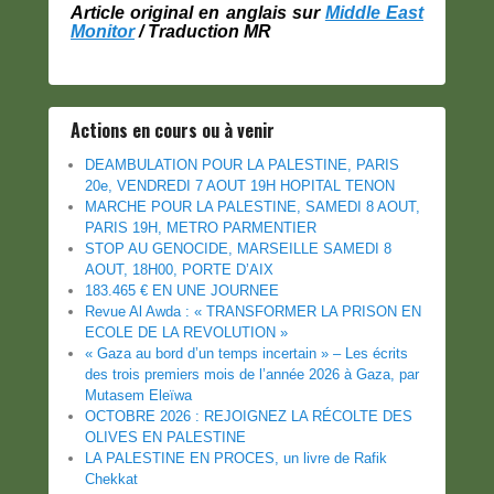
Article original en anglais sur
Middle East
Monitor
/ Traduction MR
Actions en cours ou à venir
DEAMBULATION POUR LA PALESTINE, PARIS
20e, VENDREDI 7 AOUT 19H HOPITAL TENON
MARCHE POUR LA PALESTINE, SAMEDI 8 AOUT,
PARIS 19H, METRO PARMENTIER
STOP AU GENOCIDE, MARSEILLE SAMEDI 8
AOUT, 18H00, PORTE D’AIX
183.465 € EN UNE JOURNEE
Revue Al Awda : « TRANSFORMER LA PRISON EN
ECOLE DE LA REVOLUTION »
« Gaza au bord d’un temps incertain » – Les écrits
des trois premiers mois de l’année 2026 à Gaza, par
Mutasem Eleïwa
OCTOBRE 2026 : REJOIGNEZ LA RÉCOLTE DES
OLIVES EN PALESTINE
LA PALESTINE EN PROCES, un livre de Rafik
Chekkat