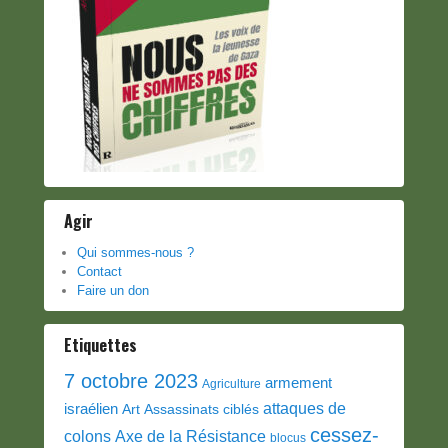
Agir
Qui sommes-nous ?
Contact
Faire un don
Etiquettes
7 octobre 2023
armement
Agriculture
attaques de
israélien
Art
Assassinats ciblés
cessez-
colons
Axe de la Résistance
blocus