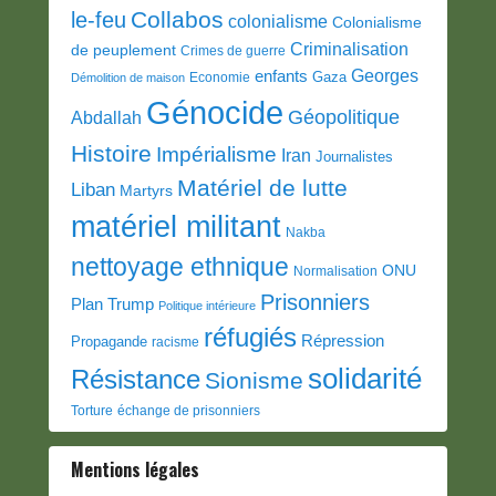
Collabos
le-feu
colonialisme
Colonialisme
Criminalisation
de peuplement
Crimes de guerre
Georges
enfants
Gaza
Economie
Démolition de maison
Génocide
Géopolitique
Abdallah
Histoire
Impérialisme
Iran
Journalistes
Matériel de lutte
Liban
Martyrs
matériel militant
Nakba
nettoyage ethnique
ONU
Normalisation
Prisonniers
Plan Trump
Politique intérieure
réfugiés
Répression
Propagande
racisme
solidarité
Résistance
Sionisme
Torture
échange de prisonniers
Mentions légales