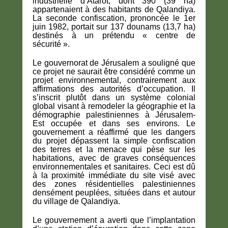
industrielle d’Atarot, dont 390 (39 ha)
appartenaient à des habitants de Qalandiya.
La seconde confiscation, prononcée le 1er
juin 1982, portait sur 137 dounams (13,7 ha)
destinés à un prétendu « centre de
sécurité ».
Le gouvernorat de Jérusalem a souligné que
ce projet ne saurait être considéré comme un
projet environnemental, contrairement aux
affirmations des autorités d’occupation. Il
s’inscrit plutôt dans un système colonial
global visant à remodeler la géographie et la
démographie palestiniennes à Jérusalem-
Est occupée et dans ses environs. Le
gouvernement a réaffirmé que les dangers
du projet dépassent la simple confiscation
des terres et la menace qui pèse sur les
habitations, avec de graves conséquences
environnementales et sanitaires. Ceci est dû
à la proximité immédiate du site visé avec
des zones résidentielles palestiniennes
densément peuplées, situées dans et autour
du village de Qalandiya.
Le gouvernement a averti que l’implantation