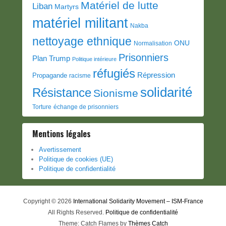
Matériel de lutte
Liban
Martyrs
matériel militant
Nakba
nettoyage ethnique
ONU
Normalisation
Prisonniers
Plan Trump
Politique intérieure
réfugiés
Répression
Propagande
racisme
solidarité
Résistance
Sionisme
Torture
échange de prisonniers
Mentions légales
Avertissement
Politique de cookies (UE)
Politique de confidentialité
Copyright © 2026
International Solidarity Movement – ISM-France
All Rights Reserved.
Politique de confidentialité
Theme: Catch Flames by
Thèmes Catch