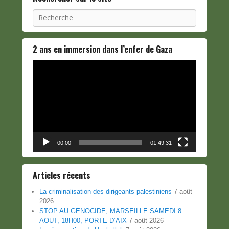
Recherche
2 ans en immersion dans l’enfer de Gaza
Lecteur
vidéo
00:00
01:49:31
Articles récents
La criminalisation des dirigeants palestiniens
7 août
2026
STOP AU GENOCIDE, MARSEILLE SAMEDI 8
AOUT, 18H00, PORTE D’AIX
7 août 2026