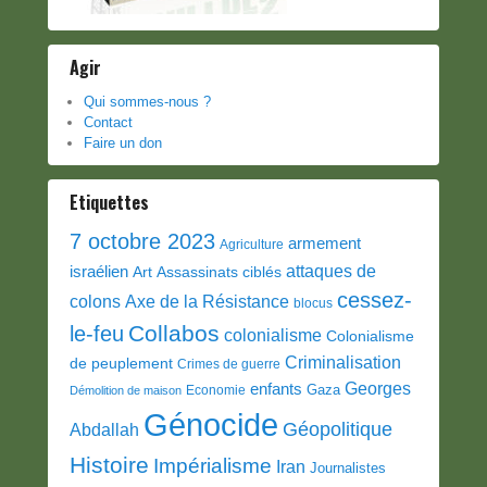
Agir
Qui sommes-nous ?
Contact
Faire un don
Etiquettes
7 octobre 2023
armement
Agriculture
attaques de
israélien
Art
Assassinats ciblés
cessez-
colons
Axe de la Résistance
blocus
Collabos
le-feu
colonialisme
Colonialisme
Criminalisation
de peuplement
Crimes de guerre
Georges
enfants
Gaza
Economie
Démolition de maison
Génocide
Géopolitique
Abdallah
Histoire
Impérialisme
Iran
Journalistes