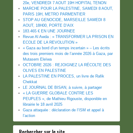
20e, VENDREDI 7 AOUT 19H HOPITAL TENON
MARCHE POUR LA PALESTINE, SAMEDI 8 AOUT,
PARIS 19H, METRO PARMENTIER
STOP AU GENOCIDE, MARSEILLE SAMEDI 8
AOUT, 18H00, PORTE D’AIX
183.465 € EN UNE JOURNEE
Revue Al Awda : « TRANSFORMER LA PRISON EN
ECOLE DE LA REVOLUTION »
« Gaza au bord d’un temps incertain » – Les écrits
des trois premiers mois de l’année 2026 à Gaza, par
Mutasem Eleïwa
OCTOBRE 2026 : REJOIGNEZ LA RÉCOLTE DES
OLIVES EN PALESTINE
LA PALESTINE EN PROCES, un livre de Rafik
Chekkat
LE JOURNAL DE BISAN, à suivre, à partager
« LA GUERRE GLOBALE CONTRE LES
PEUPLES », de Mathieu Rigouste, disponible en
librairie le 18 avril 2025
Gaza attaquée : déclaration de l’ISM et appel à
l’action
Rechercher sur le site