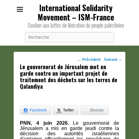
International Solidarity
Movement – ISM-France
Soutien aux luttes de libération du peuple palestinien
Recherche
Navigation
←
Précédent
Suivant
→
Le gouvernorat de Jérusalem met en
des
garde contre un important projet de
posts
traitement des déchets sur les terres de
Qalandiya
Facebook
Twitter
Bluesky
PNN, ​​4 juin 2026.
Le gouvernorat de
Jérusalem a mis en garde jeudi contre la
décision des autorités israéliennes
d’entamer officiellement les procédures de