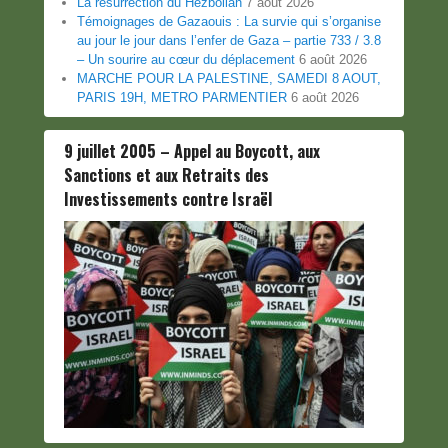
La résurrection du Hezbollah
7 août 2026
Témoignages de Gazaouis : La survie qui s’organise
au jour le jour dans l’enfer de Gaza – partie 733 / 3.8
– Un sourire au cœur du déplacement
6 août 2026
MARCHE POUR LA PALESTINE, SAMEDI 8 AOUT,
PARIS 19H, METRO PARMENTIER
6 août 2026
9 juillet 2005 – Appel au Boycott, aux
Sanctions et aux Retraits des
Investissements contre Israël