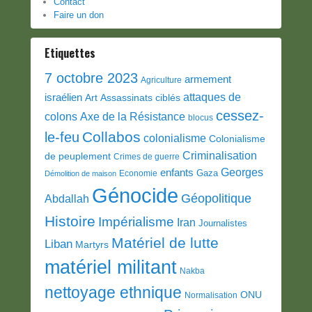
Contact
Faire un don
Etiquettes
7 octobre 2023
armement
Agriculture
attaques de
israélien
Art
Assassinats ciblés
cessez-
colons
Axe de la Résistance
blocus
Collabos
le-feu
colonialisme
Colonialisme
Criminalisation
de peuplement
Crimes de guerre
Georges
enfants
Gaza
Economie
Démolition de maison
Génocide
Géopolitique
Abdallah
Histoire
Impérialisme
Iran
Journalistes
Matériel de lutte
Liban
Martyrs
matériel militant
Nakba
nettoyage ethnique
ONU
Normalisation