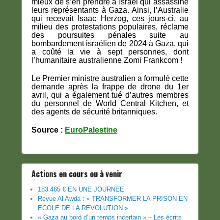
mieux de s’en prendre à Israël qui assassine
leurs représentants à Gaza. Ainsi, l’Australie
qui recevait Isaac Herzog, ces jours-ci, au
milieu des protestations populaires, réclame
des poursuites pénales suite au
bombardement israélien de 2024 à Gaza, qui
a coûté la vie à sept personnes, dont
l’humanitaire australienne Zomi Frankcom !
Le Premier ministre australien a formulé cette
demande après la frappe de drone du 1er
avril, qui a également tué d’autres membres
du personnel de World Central Kitchen, et
des agents de sécurité britanniques.
Source :
EuroPalestine
Actions en cours ou à venir
183.465 € EN UNE JOURNEE
Revue Al Awda : « TRANSFORMER LA PRISON EN
ECOLE DE LA REVOLUTION »
« Gaza au bord d’un temps incertain » – Les écrits