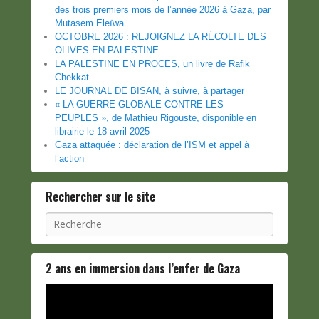
des trois premiers mois de l’année 2026 à Gaza, par
Mutasem Eleïwa
OCTOBRE 2026 : REJOIGNEZ LA RÉCOLTE DES
OLIVES EN PALESTINE
LA PALESTINE EN PROCES, un livre de Rafik
Chekkat
LE JOURNAL DE BISAN, à suivre, à partager
« LA GUERRE GLOBALE CONTRE LES
PEUPLES », de Mathieu Rigouste, disponible en
librairie le 18 avril 2025
Gaza attaquée : déclaration de l’ISM et appel à
l’action
Rechercher sur le site
Recherche
2 ans en immersion dans l’enfer de Gaza
Lecteur
vidéo