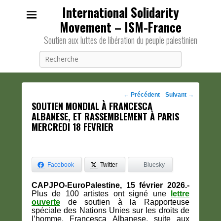
International Solidarity
Movement – ISM-France
Soutien aux luttes de libération du peuple palestinien
Recherche
Navigation
←
Précédent
Suivant
→
SOUTIEN MONDIAL À FRANCESCA
des
ALBANESE, ET RASSEMBLEMENT À PARIS
posts
MERCREDI 18 FEVRIER
Facebook
Twitter
Bluesky
CAPJPO-EuroPalestine, 15 février 2026.-
Plus de 100 artistes ont signé une
lettre
ouverte
de soutien à la Rapporteuse
spéciale des Nations Unies sur les droits de
l’homme, Francesca Albanese, suite aux