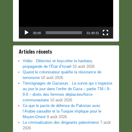
00:00
01:49:31
Articles récents
Vidéo : Détectez et boycotter la hasbara,
propagande de l’État d’Israël
10 août 2026
Quand le colonisateur qualifie la résistance de
terrorisme
10 août 2026
Témoignages de Gazaouis : La survie qui s’organise
au jour le jour dans l’enfer de Gaza – partie 734 / 8-
9.8 – droits des femmes déplacées/force
communautaire
10 août 2026
Ce que le pacte de défense du Pakistan avec
l’Arabie saoudite et la Turquie implique pour le
Moyen-Orient
9 août 2026
La criminalisation des dirigeants palestiniens
7 août
2026