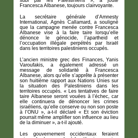
subi par les Palestiniens », a jouté
Francesca Albanese, toujours clairvoyante.
La secrétaire générale d’Amnesty
International, Agnès Callamard, a souligné
que la campagne menée contre Francesca
Albanese vise à la faire taire lorsqu’elle
dénonce le génocide, l’apartheid et
l’occupation illégale perpétrés par Israël
dans les territoires palestiniens occupés.
L’ancien ministre grec des Finances, Yanis
Varoufakis, a également adressé un
message de solidarité à Francesca
Albanese, alors qu’elle s’apprête à présenter
son huitième rapport aux Nations Unies sur
la situation des Palestiniens dans les
territoires occupés. « Les tentatives de faire
taire Albanese seront vouées à l’échec, car
elle continuera de dénoncer les crimes
israéliens, qu’elle conserve ou non son poste
à l’ONU », a-t-il déclaré « Et son éviction
pourrait même amplifier son influence au lieu
de la diminuer », a-t-il ajouté.
Les gouvernement occidentaux feraient