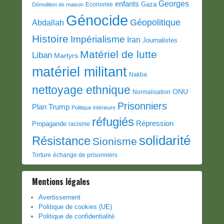
Georges
enfants
Gaza
Economie
Démolition de maison
Génocide
Géopolitique
Abdallah
Histoire
Impérialisme
Iran
Journalistes
Matériel de lutte
Liban
Martyrs
matériel militant
Nakba
nettoyage ethnique
ONU
Normalisation
Prisonniers
Plan Trump
Politique intérieure
réfugiés
Répression
Propagande
racisme
solidarité
Résistance
Sionisme
Torture
échange de prisonniers
Mentions légales
Avertissement
Politique de cookies (UE)
Politique de confidentialité