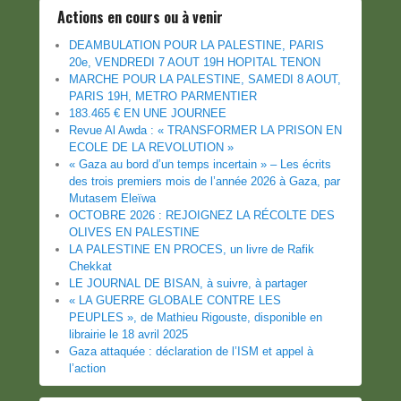
Actions en cours ou à venir
DEAMBULATION POUR LA PALESTINE, PARIS
20e, VENDREDI 7 AOUT 19H HOPITAL TENON
MARCHE POUR LA PALESTINE, SAMEDI 8 AOUT,
PARIS 19H, METRO PARMENTIER
183.465 € EN UNE JOURNEE
Revue Al Awda : « TRANSFORMER LA PRISON EN
ECOLE DE LA REVOLUTION »
« Gaza au bord d’un temps incertain » – Les écrits
des trois premiers mois de l’année 2026 à Gaza, par
Mutasem Eleïwa
OCTOBRE 2026 : REJOIGNEZ LA RÉCOLTE DES
OLIVES EN PALESTINE
LA PALESTINE EN PROCES, un livre de Rafik
Chekkat
LE JOURNAL DE BISAN, à suivre, à partager
« LA GUERRE GLOBALE CONTRE LES
PEUPLES », de Mathieu Rigouste, disponible en
librairie le 18 avril 2025
Gaza attaquée : déclaration de l’ISM et appel à
l’action