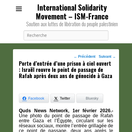
International Solidarity
Movement – ISM-France
Soutien aux luttes de libération du peuple palestinien
Recherche
Navigation
←
Précédent
Suivant
→
Porte d’entrée d’une prison à ciel ouvert
des
: Israël rouvre le point de passage de
posts
Rafah après deux ans de génocide à Gaza
Facebook
Twitter
Bluesky
Quds News Network, 1er février 2026.-
Une photo du point de passage de Rafah
entre Gaza et l’Égypte, circulant sur les
réseaux sociaux, montre l’entrée grillagée de
ce point de passage, deux ans après le