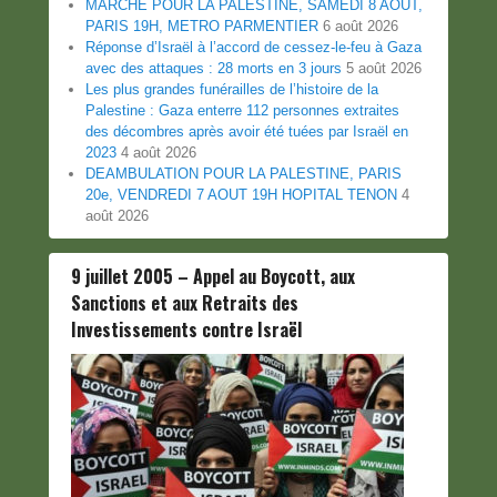
MARCHE POUR LA PALESTINE, SAMEDI 8 AOUT,
PARIS 19H, METRO PARMENTIER
6 août 2026
Réponse d’Israël à l’accord de cessez-le-feu à Gaza
avec des attaques : 28 morts en 3 jours
5 août 2026
Les plus grandes funérailles de l’histoire de la
Palestine : Gaza enterre 112 personnes extraites
des décombres après avoir été tuées par Israël en
2023
4 août 2026
DEAMBULATION POUR LA PALESTINE, PARIS
20e, VENDREDI 7 AOUT 19H HOPITAL TENON
4
août 2026
9 juillet 2005 – Appel au Boycott, aux
Sanctions et aux Retraits des
Investissements contre Israël