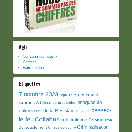
Agir
Qui sommes-nous ?
Contact
Faire un don
Etiquettes
7 octobre 2023
armement
Agriculture
attaques de
israélien
Art
Assassinats ciblés
cessez-
colons
Axe de la Résistance
blocus
Collabos
le-feu
colonialisme
Colonialisme
Criminalisation
de peuplement
Crimes de guerre