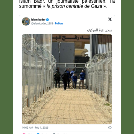
Islam Badr, un journaliste palestinien, l’a
surnommé «
la prison centrale de Gaza
».