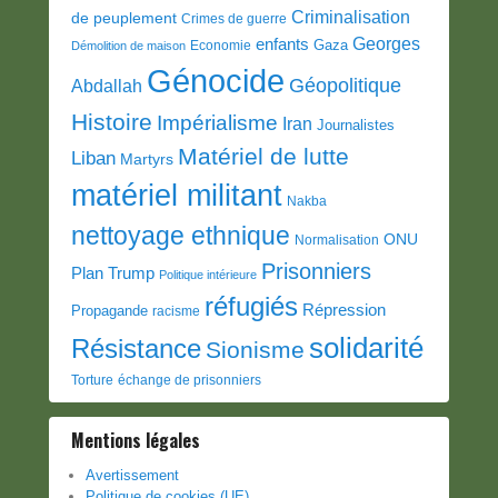
Criminalisation
de peuplement
Crimes de guerre
Georges
enfants
Gaza
Economie
Démolition de maison
Génocide
Géopolitique
Abdallah
Histoire
Impérialisme
Iran
Journalistes
Matériel de lutte
Liban
Martyrs
matériel militant
Nakba
nettoyage ethnique
ONU
Normalisation
Prisonniers
Plan Trump
Politique intérieure
réfugiés
Répression
Propagande
racisme
solidarité
Résistance
Sionisme
Torture
échange de prisonniers
Mentions légales
Avertissement
Politique de cookies (UE)