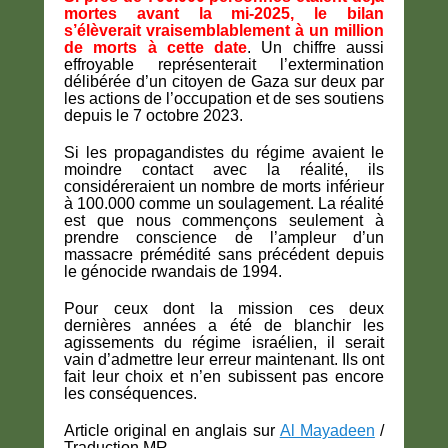
mortes avant la mi-2025, le bilan
s’élèverait vraisemblablement à un million
de morts à cette date
. Un chiffre aussi
effroyable représenterait l’extermination
délibérée d’un citoyen de Gaza sur deux par
les actions de l’occupation et de ses soutiens
depuis le 7 octobre 2023.
Si les propagandistes du régime avaient le
moindre contact avec la réalité, ils
considéreraient un nombre de morts inférieur
à 100.000 comme un soulagement. La réalité
est que nous commençons seulement à
prendre conscience de l’ampleur d’un
massacre prémédité sans précédent depuis
le génocide rwandais de 1994.
Pour ceux dont la mission ces deux
dernières années a été de blanchir les
agissements du régime israélien, il serait
vain d’admettre leur erreur maintenant. Ils ont
fait leur choix et n’en subissent pas encore
les conséquences.
Article original en anglais sur
Al Mayadeen
/
Traduction MR