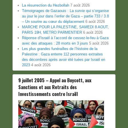
La résurrection du Hezbollah
7 août 2026
Témoignages de Gazaouis : La survie qui s’organise
au jour le jour dans l’enfer de Gaza – partie 733 / 3.8
– Un sourire au cœur du déplacement
6 août 2026
MARCHE POUR LA PALESTINE, SAMEDI 8 AOUT,
PARIS 19H, METRO PARMENTIER
6 août 2026
Réponse d’Israël à l’accord de cessez-le-feu à Gaza
avec des attaques : 28 morts en 3 jours
5 août 2026
Les plus grandes funérailles de l’histoire de la
Palestine : Gaza enterre 112 personnes extraites
des décombres après avoir été tuées par Israël en
2023
4 août 2026
9 juillet 2005 – Appel au Boycott, aux
Sanctions et aux Retraits des
Investissements contre Israël