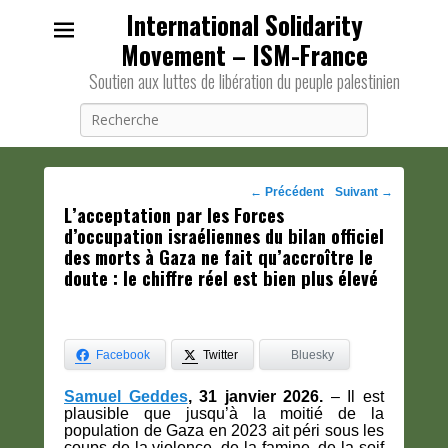
International Solidarity
Movement – ISM-France
Soutien aux luttes de libération du peuple palestinien
Recherche
Navigation
←
Précédent
Suivant
→
L’acceptation par les Forces
des
d’occupation israéliennes du bilan officiel
posts
des morts à Gaza ne fait qu’accroître le
doute : le chiffre réel est bien plus élevé
Facebook
Twitter
Bluesky
Samuel Geddes
, 31 janvier 2026.
– Il est
plausible que jusqu’à la moitié de la
population de Gaza en 2023 ait péri sous les
coups de la violence, de la famine, de la soif