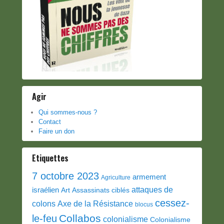
Agir
Qui sommes-nous ?
Contact
Faire un don
Etiquettes
7 octobre 2023
armement
Agriculture
attaques de
israélien
Art
Assassinats ciblés
cessez-
colons
Axe de la Résistance
blocus
Collabos
le-feu
colonialisme
Colonialisme