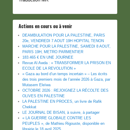
Actions en cours ou à venir
DEAMBULATION POUR LA PALESTINE, PARIS
20e, VENDREDI 7 AOUT 19H HOPITAL TENON
MARCHE POUR LA PALESTINE, SAMEDI 8 AOUT,
PARIS 19H, METRO PARMENTIER
183.465 € EN UNE JOURNEE
Revue Al Awda : « TRANSFORMER LA PRISON EN
ECOLE DE LA REVOLUTION »
« Gaza au bord d’un temps incertain » – Les écrits
des trois premiers mois de l’année 2026 à Gaza, par
Mutasem Eleïwa
OCTOBRE 2026 : REJOIGNEZ LA RÉCOLTE DES
OLIVES EN PALESTINE
LA PALESTINE EN PROCES, un livre de Rafik
Chekkat
LE JOURNAL DE BISAN, à suivre, à partager
« LA GUERRE GLOBALE CONTRE LES
PEUPLES », de Mathieu Rigouste, disponible en
librairie le 18 avril 2025