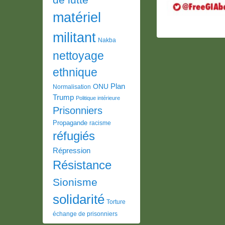
matériel
militant
Nakba
nettoyage
ethnique
Plan
ONU
Normalisation
Trump
Politique intérieure
Prisonniers
Propagande
racisme
réfugiés
Répression
Résistance
Sionisme
solidarité
Torture
échange de prisonniers