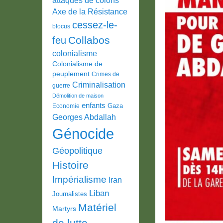
Axe de la Résistance
cessez-le-
blocus
Collabos
feu
colonialisme
Colonialisme de
peuplement
Crimes de
Criminalisation
guerre
Démolition de maison
enfants
Gaza
Economie
Georges Abdallah
Génocide
Géopolitique
Histoire
Impérialisme
Iran
Liban
Journalistes
Matériel
Martyrs
de lutte