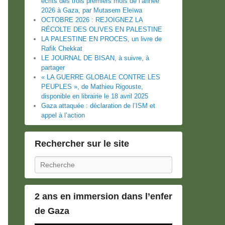
écrits des trois premiers mois de l’année
2026 à Gaza, par Mutasem Eleïwa
OCTOBRE 2026 : REJOIGNEZ LA
RÉCOLTE DES OLIVES EN PALESTINE
LA PALESTINE EN PROCES, un livre de
Rafik Chekkat
LE JOURNAL DE BISAN, à suivre, à
partager
« LA GUERRE GLOBALE CONTRE LES
PEUPLES », de Mathieu Rigouste,
disponible en librairie le 18 avril 2025
Gaza attaquée : déclaration de l’ISM et
appel à l’action
Rechercher sur le site
Recherche
2 ans en immersion dans l’enfer
de Gaza