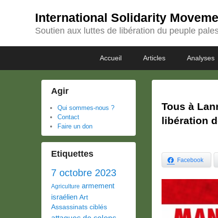
International Solidarity Movem
Soutien aux luttes de libération du peuple pales
Passer
Passer
Premier
Accueil
Articles
Analyses
au
au
menu
contenu
contenu
principal
secondaire
Agir
Tous à Lan
Qui sommes-nous ?
Contact
libération 
Faire un don
Etiquettes
Facebook
7 octobre 2023
armement
Agriculture
israélien
Art
Assassinats ciblés
attaques de colons