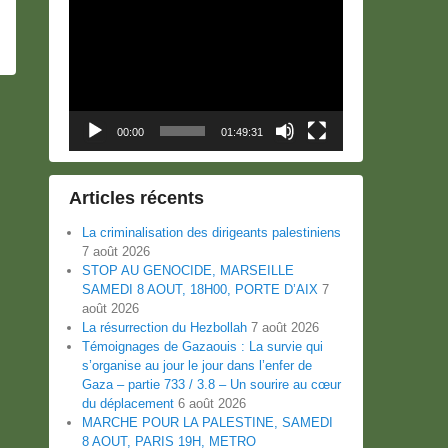
Lecteur
vidéo
00:00
01:49:31
Articles récents
La criminalisation des dirigeants palestiniens
7 août 2026
STOP AU GENOCIDE, MARSEILLE
SAMEDI 8 AOUT, 18H00, PORTE D’AIX
7
août 2026
La résurrection du Hezbollah
7 août 2026
Témoignages de Gazaouis : La survie qui
s’organise au jour le jour dans l’enfer de
Gaza – partie 733 / 3.8 – Un sourire au cœur
du déplacement
6 août 2026
MARCHE POUR LA PALESTINE, SAMEDI
8 AOUT, PARIS 19H, METRO