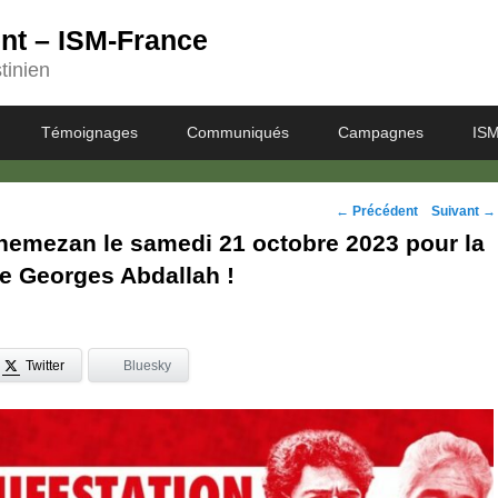
ent – ISM-France
tinien
Témoignages
Communiqués
Campagnes
ISM
Navigation
←
Précédent
Suivant
→
nemezan le samedi 21 octobre 2023 pour la
des
de Georges Abdallah !
posts
Twitter
Bluesky