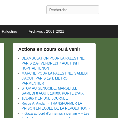
Recherche
-Palestine
Archives : 2001-2021
Actions en cours ou à venir
DEAMBULATION POUR LA PALESTINE,
PARIS 20e, VENDREDI 7 AOUT 19H
HOPITAL TENON
MARCHE POUR LA PALESTINE, SAMEDI
8 AOUT, PARIS 19H, METRO
PARMENTIER
STOP AU GENOCIDE, MARSEILLE
SAMEDI 8 AOUT, 18H00, PORTE D’AIX
183.465 € EN UNE JOURNEE
Revue Al Awda : « TRANSFORMER LA
PRISON EN ECOLE DE LA REVOLUTION »
« Gaza au bord d’un temps incertain » – Les