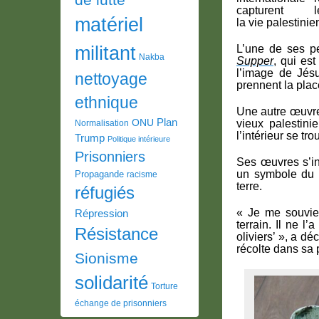
capturent 
matériel
la vie palestini
militant
L’une de ses p
Nakba
Supper
, qui est
l’image de Jés
nettoyage
prennent la plac
ethnique
Une autre œuvre
Plan
ONU
vieux palestini
Normalisation
l’intérieur se tr
Trump
Politique intérieure
Prisonniers
Ses œuvres s’ins
un symbole du l
Propagande
racisme
terre.
réfugiés
« Je me souvie
Répression
terrain. Il ne l
Résistance
oliviers’ », a d
récolte dans sa 
Sionisme
solidarité
Torture
échange de prisonniers