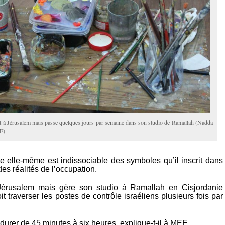
 à Jérusalem mais passe quelques jours par semaine dans son studio de Ramallah (Nadda
E)
ste elle-même est indissociable des symboles qu’il inscrit dans
des réalités de l’occupation.
Jérusalem mais gère son studio à Ramallah en Cisjordanie
oit traverser les postes de contrôle israéliens plusieurs fois par
urer de 45 minutes à six heures, explique-t-il à MEE.