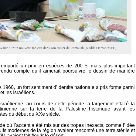
vaille sur un nouveau tableau dans son atelier de Ramallah (Nadda Osman/MEE)
 remporté un prix en espèces de 200 $, mais plus important
t rendu compte qu’il aimerait poursuivre le dessin de manière
1960, un fort sentiment d’identité nationale a pris forme parmi
et les Israéliens.
 israélienne, au cours de cette période, a largement effacé la
tinienne sur la terre de la Palestine historique avant les
stes du début du XXe siècle.
de où l’accent a été mis sur des tropes inexacts, comme l’idée
uifs modernes de la région avaient rencontré une terre stérile et
ls avaient fait fleurir le désert.