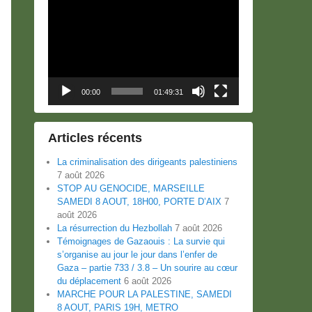
Lecteur
vidéo
00:00
01:49:31
Articles récents
La criminalisation des dirigeants palestiniens
7 août 2026
STOP AU GENOCIDE, MARSEILLE
SAMEDI 8 AOUT, 18H00, PORTE D’AIX
7
août 2026
La résurrection du Hezbollah
7 août 2026
Témoignages de Gazaouis : La survie qui
s’organise au jour le jour dans l’enfer de
Gaza – partie 733 / 3.8 – Un sourire au cœur
du déplacement
6 août 2026
MARCHE POUR LA PALESTINE, SAMEDI
8 AOUT, PARIS 19H, METRO