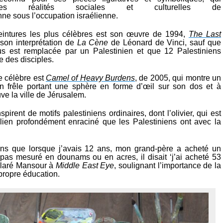
les réalités sociales et culturelles de
enne sous l’occupation israélienne.
eintures les plus célèbres est son œuvre de 1994,
The Last
 son interprétation de
La Cène
de Léonard de Vinci, sauf que
us est remplacée par un Palestinien et que 12 Palestiniens
e des disciples.
 célèbre est
Camel of Heavy Burdens
, de 2005, qui montre un
en frêle portant une sphère en forme d’œil sur son dos et à
ouve la ville de Jérusalem.
pirent de motifs palestiniens ordinaires, dont l’olivier, qui est
ien profondément enraciné que les Palestiniens ont avec la
ns que lorsque j’avais 12 ans, mon grand-père a acheté un
’a pas mesuré en dounams ou en acres, il disait ‘j’ai acheté 53
éclaré Mansour à
Middle East Eye
, soulignant l’importance de la
propre éducation.