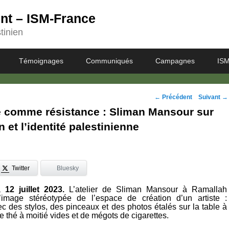
ent – ISM-France
tinien
Témoignages
Communiqués
Campagnes
ISM
Navigation
←
Précédent
Suivant
→
 comme résistance : Sliman Mansour sur
des
n et l’identité palestinienne
posts
Twitter
Bluesky
12 juillet 2023.
L’atelier de Sliman Mansour à Ramallah
’image stéréotypée de l’espace de création d’un artiste :
c des stylos, des pinceaux et des photos étalés sur la table à
e thé à moitié vides et de mégots de cigarettes.