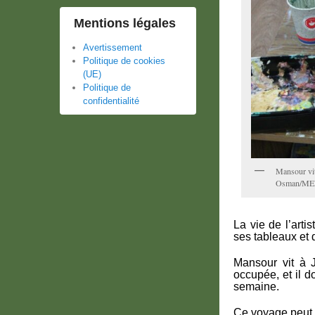
Mentions légales
Avertissement
Politique de cookies
(UE)
Politique de
confidentialité
Mansour vit
Osman/ME
La vie de l’arti
ses tableaux et 
Mansour vit à 
occupée, et il d
semaine.
Ce voyage peut d