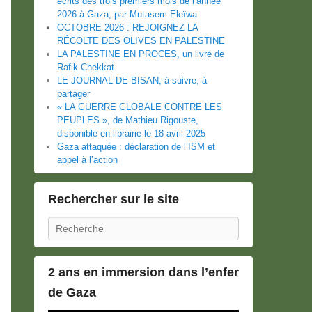
écrits des trois premiers mois de l’année
2026 à Gaza, par Mutasem Eleïwa
OCTOBRE 2026 : REJOIGNEZ LA
RÉCOLTE DES OLIVES EN PALESTINE
LA PALESTINE EN PROCES, un livre de
Rafik Chekkat
LE JOURNAL DE BISAN, à suivre, à
partager
« LA GUERRE GLOBALE CONTRE LES
PEUPLES », de Mathieu Rigouste,
disponible en librairie le 18 avril 2025
Gaza attaquée : déclaration de l’ISM et
appel à l’action
Rechercher sur le site
Recherche
2 ans en immersion dans l’enfer
de Gaza