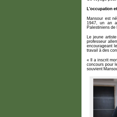
L’occupation et 
Mansour est né 
1947, un an av
Palestiniens de 
Le jeune artist
professeur alle
encourageant le
travail à des con
« Il a inscrit m
concours pour l
souvient Mansou