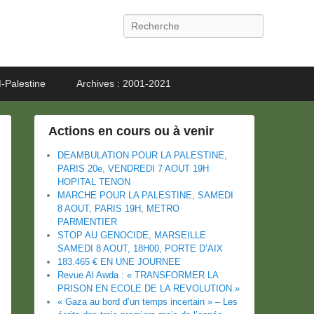
Recherche
-Palestine
Archives : 2001-2021
Actions en cours ou à venir
DEAMBULATION POUR LA PALESTINE,
PARIS 20e, VENDREDI 7 AOUT 19H
HOPITAL TENON
MARCHE POUR LA PALESTINE, SAMEDI
8 AOUT, PARIS 19H, METRO
PARMENTIER
STOP AU GENOCIDE, MARSEILLE
SAMEDI 8 AOUT, 18H00, PORTE D’AIX
183.465 € EN UNE JOURNEE
Revue Al Awda : « TRANSFORMER LA
PRISON EN ECOLE DE LA REVOLUTION »
« Gaza au bord d’un temps incertain » – Les