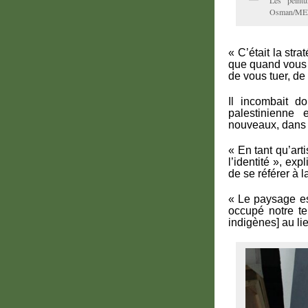
Les peint
Osman/ME
« C’était la str
que quand vous n
de vous tuer, de 
Il incombait d
palestinienne 
nouveaux, dans l
« En tant qu’ar
l’identité », exp
de se référer à 
« Le paysage es
occupé notre te
indigènes] au lie