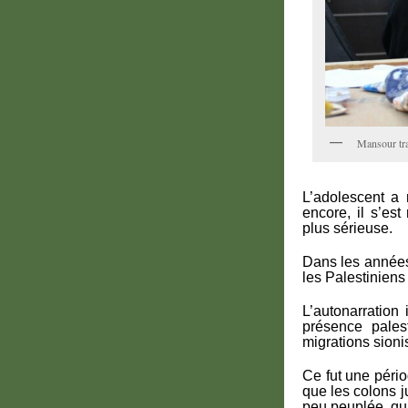
Mansour tra
L’adolescent a
encore, il s’es
plus sérieuse.
Dans les années 
les Palestiniens 
L’autonarration
présence pales
migrations sioni
Ce fut une pério
que les colons j
peu peuplée, qu’i