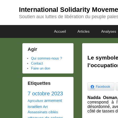
International Solidarity Movem
Soutien aux luttes de libération du peuple pales
Passer
Passer
Premier
Accueil
Articles
Analyses
au
au
menu
contenu
contenu
principal
secondaire
Agir
Le symbole
Qui sommes-nous ?
Contact
l’occupatio
Faire un don
Etiquettes
Facebook
7 octobre 2023
Nadda Osman, 
armement
Agriculture
correspond à l
israélien
désordonné, ave
Art
côté de tasses d
Assassinats ciblés
attaques de colons