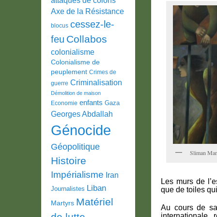
Axe de la Résistance
cessez-le-
blocus
Collabos
feu
colonialisme
Colonialisme de
peuplement
Crimes de
Criminalisation
guerre
Démolition de maison
enfants
Gaza
Economie
Georges Abdallah
Génocide
Géopolitique
Sliman Ma
Histoire
Impérialisme
Iran
Les murs de l’e
Liban
Journalistes
que de toiles qui 
Matériel
Martyrs
Au cours de sa
de lutte
internationale