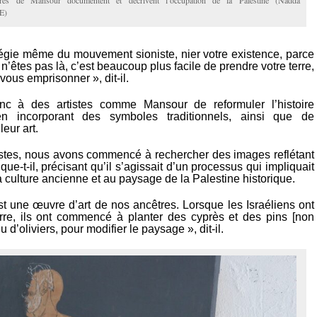
ures de Mansour documentent et décrivent l’occupation de la Palestine (Nadda
E)
atégie même du mouvement sioniste, nier votre existence, parce
’êtes pas là, c’est beaucoup plus facile de prendre votre terre,
vous emprisonner », dit-il.
onc à des artistes comme Mansour de reformuler l’histoire
en incorporant des symboles traditionnels, ainsi que de
eur art.
tistes, nous avons commencé à rechercher des images reflétant
lique-t-il, précisant qu’il s’agissait d’un processus qui impliquait
la culture ancienne et au paysage de la Palestine historique.
t une œuvre d’art de nos ancêtres. Lorsque les Israéliens ont
rre, ils ont commencé à planter des cyprès et des pins [non
u d’oliviers, pour modifier le paysage », dit-il.