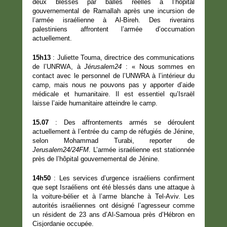
deux blessés par balles réelles à l’hôpital
gouvernemental de Ramallah après une incursion de
l’armée israélienne à Al-Bireh. Des riverains
palestiniens affrontent l’armée d’occumation
actuellement.
15h13
: Juliette Touma, directrice des communications
de l’UNRWA, à
Jérusalem24
: « Nous sommes en
contact avec le personnel de l’UNWRA à l’intérieur du
camp, mais nous ne pouvons pas y apporter d’aide
médicale et humanitaire. Il est essentiel qu’Israël
laisse l’aide humanitaire atteindre le camp.
15.07
: Des affrontements armés se déroulent
actuellement à l’entrée du camp de réfugiés de Jénine,
selon Mohammad Turabi, reporter de
Jerusalem24/24FM
. L’armée israélienne est stationnée
près de l’hôpital gouvernemental de Jénine.
14h50
: Les services d’urgence israéliens confirment
que sept Israéliens ont été blessés dans une attaque à
la voiture-bélier et à l’arme blanche à Tel-Aviv. Les
autorités israéliennes ont désigné l’agresseur comme
un résident de 23 ans d’Al-Samoua près d’Hébron en
Cisjordanie occupée.