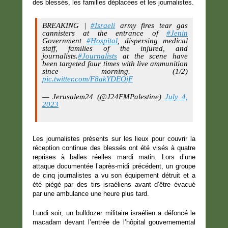
des blessés, les familles déplacées et les journalistes.
BREAKING |
#Israeli
army fires tear gas
cannisters at the entrance of
#Jenin
Government
#Hospital
, dispersing medical
staff, families of the injured, and
journalists.
#Journalists
at the scene have
been targeted four times with live ammunition
since morning. (1/2)
pic.twitter.com/F8akYDEOjF
— Jerusalem24 (@J24FMPalestine)
July 4,
2023
Les journalistes présents sur les lieux pour couvrir la
réception continue des blessés ont été visés à quatre
reprises à balles réelles mardi matin. Lors d’une
attaque documentée l’après-midi précédent, un groupe
de cinq journalistes a vu son équipement détruit et a
été piégé par des tirs israéliens avant d’être évacué
par une ambulance une heure plus tard.
Lundi soir, un bulldozer militaire israélien a défoncé le
macadam devant l’entrée de l’hôpital gouvernemental