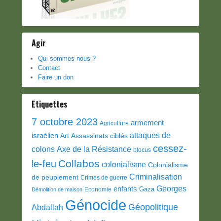
Agir
Qui sommes-nous ?
Contact
Faire un don
Etiquettes
7 octobre 2023
armement
Agriculture
attaques de
israélien
Art
Assassinats ciblés
cessez-
colons
Axe de la Résistance
blocus
Collabos
le-feu
colonialisme
Colonialisme
Criminalisation
de peuplement
Crimes de guerre
Georges
enfants
Gaza
Economie
Démolition de maison
Génocide
Géopolitique
Abdallah