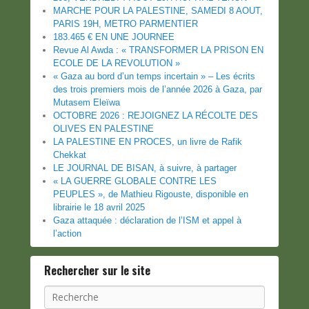
MARCHE POUR LA PALESTINE, SAMEDI 8 AOUT,
PARIS 19H, METRO PARMENTIER
183.465 € EN UNE JOURNEE
Revue Al Awda : « TRANSFORMER LA PRISON EN
ECOLE DE LA REVOLUTION »
« Gaza au bord d’un temps incertain » – Les écrits
des trois premiers mois de l’année 2026 à Gaza, par
Mutasem Eleïwa
OCTOBRE 2026 : REJOIGNEZ LA RÉCOLTE DES
OLIVES EN PALESTINE
LA PALESTINE EN PROCES, un livre de Rafik
Chekkat
LE JOURNAL DE BISAN, à suivre, à partager
« LA GUERRE GLOBALE CONTRE LES
PEUPLES », de Mathieu Rigouste, disponible en
librairie le 18 avril 2025
Gaza attaquée : déclaration de l’ISM et appel à
l’action
Rechercher sur le site
Recherche