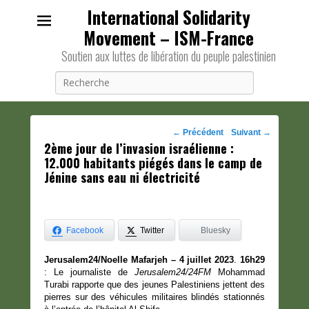
International Solidarity
Movement – ISM-France
Soutien aux luttes de libération du peuple palestinien
Recherche
Navigation
←
Précédent
Suivant
→
2ème jour de l’invasion israélienne :
des
12.000 habitants piégés dans le camp de
posts
Jénine sans eau ni électricité
Facebook
Twitter
Bluesky
Jerusalem24/Noelle Mafarjeh – 4 juillet 2023
.
16h29
: Le journaliste de
Jerusalem24/24FM
Mohammad
Turabi rapporte que des jeunes Palestiniens jettent des
pierres sur des véhicules militaires blindés stationnés