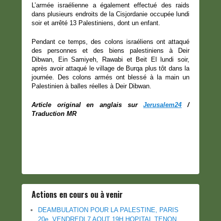
L’armée israélienne a également effectué des raids
dans plusieurs endroits de la Cisjordanie occupée lundi
soir et arrêté 13 Palestiniens, dont un enfant.
Pendant ce temps, des colons israéliens ont attaqué
des personnes et des biens palestiniens à Deir
Dibwan, Ein Samiyeh, Rawabi et Beit El lundi soir,
après avoir attaqué le village de Burqa plus tôt dans la
journée. Des colons armés ont blessé à la main un
Palestinien à balles réelles à Deir Dibwan.
Article original en anglais sur
Jerusalem24
/
Traduction MR
Actions en cours ou à venir
DEAMBULATION POUR LA PALESTINE, PARIS
20e, VENDREDI 7 AOUT 19H HOPITAL TENON