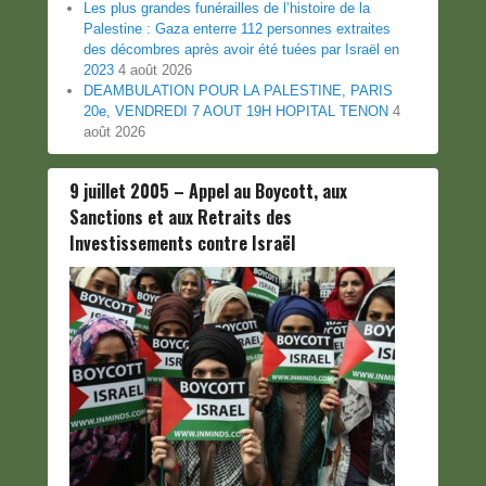
Les plus grandes funérailles de l’histoire de la
Palestine : Gaza enterre 112 personnes extraites
des décombres après avoir été tuées par Israël en
2023
4 août 2026
DEAMBULATION POUR LA PALESTINE, PARIS
20e, VENDREDI 7 AOUT 19H HOPITAL TENON
4
août 2026
9 juillet 2005 – Appel au Boycott, aux
Sanctions et aux Retraits des
Investissements contre Israël