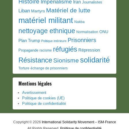
Histoire
Impérialisme
Iran
Journalistes
Matériel de lutte
Liban
Martyrs
matériel militant
Nakba
nettoyage ethnique
ONU
Normalisation
Prisonniers
Plan Trump
Politique intérieure
réfugiés
Répression
Propagande
racisme
solidarité
Résistance
Sionisme
Torture
échange de prisonniers
Mentions légales
Avertissement
Politique de cookies (UE)
Politique de confidentialité
Copyright © 2026
International Solidarity Movement – ISM-France
All Rights Reserved.
Politique de confidentialité