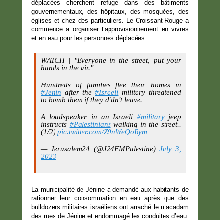
déplacées cherchent refuge dans des bâtiments
gouvernementaux, des hôpitaux, des mosquées, des
églises et chez des particuliers. Le Croissant-Rouge a
commencé à organiser l’approvisionnement en vivres
et en eau pour les personnes déplacées.
WATCH | "Everyone in the street, put your
hands in the air."
Hundreds of families flee their homes in
#Jenin
after the
#Israeli
military threatened
to bomb them if they didn't leave.
A loudspeaker in an Israeli
#military
jeep
instructs
#Palestinians
walking in the street..
(1/2)
pic.twitter.com/Z9nWeQoRym
— Jerusalem24 (@J24FMPalestine)
July 3,
2023
La municipalité de Jénine a demandé aux habitants de
rationner leur consommation en eau après que des
bulldozers militaires israéliens ont arraché le macadam
des rues de Jénine et endommagé les conduites d’eau.