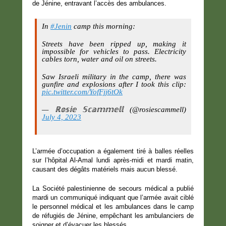
de Jénine, entravant l’accès des ambulances.
In
#Jenin
camp this morning:
Streets have been ripped up, making it
impossible for vehicles to pass. Electricity
cables torn, water and oil on streets.
Saw Israeli military in the camp, there was
gunfire and explosions after I took this clip:
pic.twitter.com/YofFjj6tOk
— ℝ𝕠𝕤𝕚𝕖 𝕊𝕔𝕒𝕞𝕞𝕖𝕝𝕝 (@rosiescammell)
July 4, 2023
L’armée d’occupation a également tiré à balles réelles
sur l’hôpital Al-Amal lundi après-midi et mardi matin,
causant des dégâts matériels mais aucun blessé.
La Société palestinienne de secours médical a publié
mardi un communiqué indiquant que l’armée avait ciblé
le personnel médical et les ambulances dans le camp
de réfugiés de Jénine, empêchant les ambulanciers de
soigner et d’évacuer les blessés.