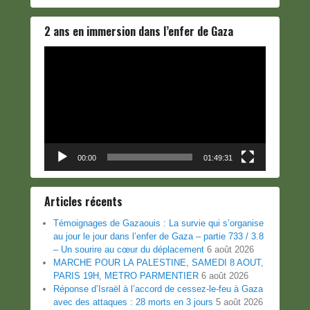
2 ans en immersion dans l’enfer de Gaza
Lecteur
vidéo
00:00
01:49:31
Articles récents
Témoignages de Gazaouis : La survie qui s’organise
au jour le jour dans l’enfer de Gaza – partie 733 / 3.8
– Un sourire au cœur du déplacement
6 août 2026
MARCHE POUR LA PALESTINE, SAMEDI 8 AOUT,
PARIS 19H, METRO PARMENTIER
6 août 2026
Réponse d’Israël à l’accord de cessez-le-feu à Gaza
avec des attaques : 28 morts en 3 jours
5 août 2026