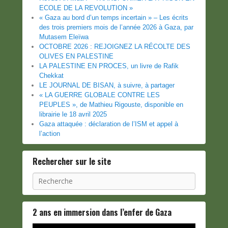
ECOLE DE LA REVOLUTION »
« Gaza au bord d’un temps incertain » – Les écrits
des trois premiers mois de l’année 2026 à Gaza, par
Mutasem Eleïwa
OCTOBRE 2026 : REJOIGNEZ LA RÉCOLTE DES
OLIVES EN PALESTINE
LA PALESTINE EN PROCES, un livre de Rafik
Chekkat
LE JOURNAL DE BISAN, à suivre, à partager
« LA GUERRE GLOBALE CONTRE LES
PEUPLES », de Mathieu Rigouste, disponible en
librairie le 18 avril 2025
Gaza attaquée : déclaration de l’ISM et appel à
l’action
Rechercher sur le site
Recherche
2 ans en immersion dans l’enfer de Gaza
Lecteur