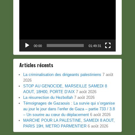
vidéo
00:00
01:49:31
Articles récents
La criminalisation des dirigeants palestiniens
7 août
2026
STOP AU GENOCIDE, MARSEILLE SAMEDI 8
AOUT, 18H00, PORTE D’AIX
7 août 2026
La résurrection du Hezbollah
7 août 2026
Témoignages de Gazaouis : La survie qui s’organise
au jour le jour dans l’enfer de Gaza – partie 733 / 3.8
– Un sourire au cœur du déplacement
6 août 2026
MARCHE POUR LA PALESTINE, SAMEDI 8 AOUT,
PARIS 19H, METRO PARMENTIER
6 août 2026