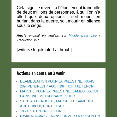
Cela signifie revenir à l’étouffement tranquille
de deux millions de personnes, à qui l’on n’a
offert que deux options : soit mourir en
hurlant dans la guerre, soit mourir en silence
sous le siège.
Article original en anglais sur
Middle East Eye
/
Traduction MR
[writers slug=khaled-al-hroub]
Actions en cours ou à venir
DEAMBULATION POUR LA PALESTINE, PARIS
20e, VENDREDI 7 AOUT 19H HOPITAL TENON
MARCHE POUR LA PALESTINE, SAMEDI 8 AOUT,
PARIS 19H, METRO PARMENTIER
STOP AU GENOCIDE, MARSEILLE SAMEDI 8
AOUT, 18H00, PORTE D’AIX
183.465 € EN UNE JOURNEE
Revue Al Awda : « TRANSFORMER LA PRISON EN