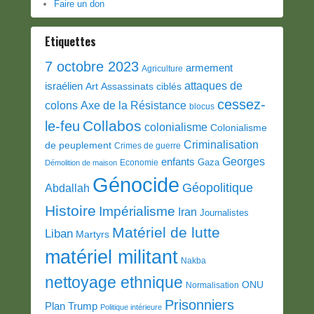
Faire un don
Etiquettes
7 octobre 2023
armement
Agriculture
attaques de
israélien
Art
Assassinats ciblés
cessez-
colons
Axe de la Résistance
blocus
Collabos
le-feu
colonialisme
Colonialisme
Criminalisation
de peuplement
Crimes de guerre
Georges
enfants
Gaza
Economie
Démolition de maison
Génocide
Géopolitique
Abdallah
Histoire
Impérialisme
Iran
Journalistes
Matériel de lutte
Liban
Martyrs
matériel militant
Nakba
nettoyage ethnique
ONU
Normalisation
Prisonniers
Plan Trump
Politique intérieure