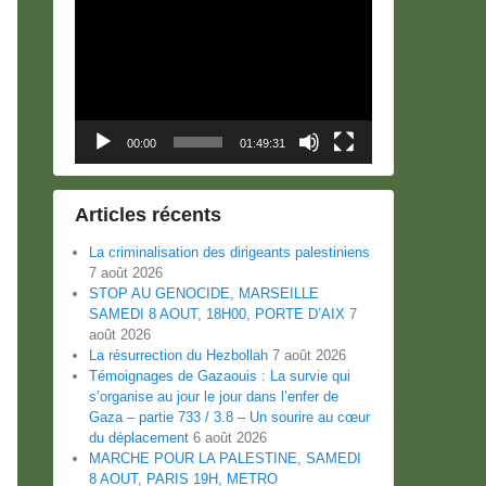
Lecteur
vidéo
00:00
01:49:31
Articles récents
La criminalisation des dirigeants palestiniens
7 août 2026
STOP AU GENOCIDE, MARSEILLE
SAMEDI 8 AOUT, 18H00, PORTE D’AIX
7
août 2026
La résurrection du Hezbollah
7 août 2026
Témoignages de Gazaouis : La survie qui
s’organise au jour le jour dans l’enfer de
Gaza – partie 733 / 3.8 – Un sourire au cœur
du déplacement
6 août 2026
MARCHE POUR LA PALESTINE, SAMEDI
8 AOUT, PARIS 19H, METRO