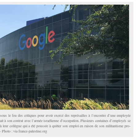
sous le feu des critiques pour avoir exercé des représailles à l’encontre d’une employée
ait à son contrat avec l’armée israélienne d’occupation. Plusieurs centaines d’employés se
s à leur collègue qui a été poussée à quitter son emploi en raison de son militantisme pro-
– Photo : via france-palestine.org