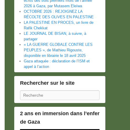
écrits des trois premiers mois de l’année
2026 à Gaza, par Mutasem Eleïwa
OCTOBRE 2026 : REJOIGNEZ LA
RÉCOLTE DES OLIVES EN PALESTINE
LA PALESTINE EN PROCES, un livre de
Rafik Chekkat
LE JOURNAL DE BISAN, à suivre, à
partager
« LA GUERRE GLOBALE CONTRE LES
PEUPLES », de Mathieu Rigouste,
disponible en librairie le 18 avril 2025
Gaza attaquée : déclaration de l’ISM et
appel à l’action
Rechercher sur le site
Recherche
2 ans en immersion dans l’enfer
de Gaza