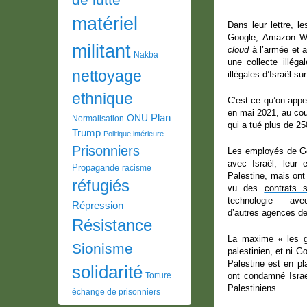
matériel
Dans leur lettre, l
Google, Amazon Web
militant
cloud
à l’armée et a
Nakba
une collecte illéga
nettoyage
illégales d’Israël su
ethnique
C’est ce qu’on appe
en mai 2021, au cou
Plan
ONU
Normalisation
qui a tué plus de 2
Trump
Politique intérieure
Prisonniers
Les employés de Go
avec Israël, leur 
Propagande
racisme
Palestine, mais ont
réfugiés
vu des
contrats s
technologie – avec
Répression
d’autres agences de
Résistance
La maxime « les ge
Sionisme
palestinien, et ni G
Palestine est en p
solidarité
Torture
ont
condamné
Israë
Palestiniens.
échange de prisonniers