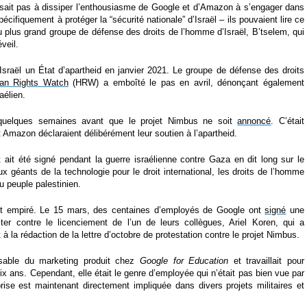
fisait pas à dissiper l’enthousiasme de Google et d’Amazon à s’engager dans
pécifiquement à protéger la “sécurité nationale” d’Israël – ils pouvaient lire ce
 plus grand groupe de défense des droits de l’homme d’Israël, B’tselem, qui
éveil.
Israël un État d’apartheid en janvier 2021. Le groupe de défense des droits
an Rights Watch
(HRW) a emboîté le pas en avril, dénonçant également
raélien.
 quelques semaines avant que le projet Nimbus ne soit
annoncé
. C’était
Amazon déclaraient délibérément leur soutien à l’apartheid.
et ait été signé pendant la guerre israélienne contre Gaza en dit long sur le
x géants de la technologie pour le droit international, les droits de l’homme
u peuple palestinien.
t empiré. Le 15 mars, des centaines d’employés de Google ont
signé
une
ster contre le licenciement de l’un de leurs collègues, Ariel Koren, qui a
 à la rédaction de la lettre d’octobre de protestation contre le projet Nimbus.
nsable du marketing produit chez
Google for Education
et travaillait pour
six ans. Cependant, elle était le genre d’employée qui n’était pas bien vue par
prise est maintenant directement impliquée dans divers projets militaires et