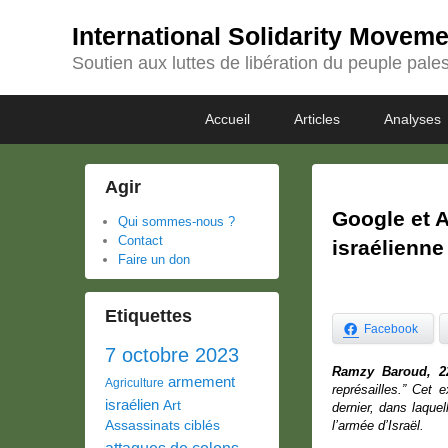
International Solidarity Movem
Soutien aux luttes de libération du peuple pales
Passer
Passer
Premier
Accueil
Articles
Analyses
au
au
menu
contenu
contenu
principal
secondaire
Agir
Google et 
Qui sommes-nous ?
Contact
israélienne
Faire un don
Etiquettes
Facebook
7 octobre 2023
Ramzy Baroud, 2
armement
Agriculture
représailles.” Cet e
israélien
Art
dernier, dans laque
Assassinats ciblés
l’armée d’Israël.
attaques de colons