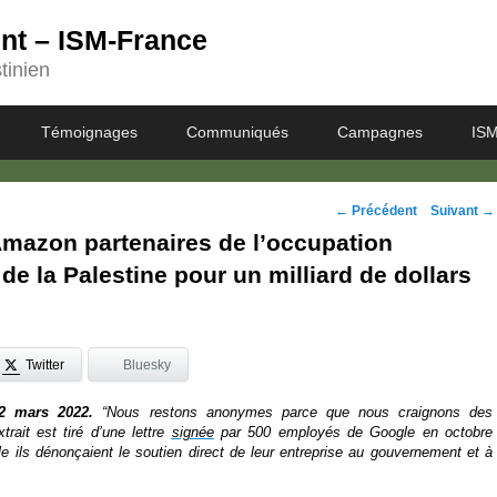
ent – ISM-France
tinien
Témoignages
Communiqués
Campagnes
ISM
Navigation
←
Précédent
Suivant
→
Amazon partenaires de l’occupation
des
 de la Palestine pour un milliard de dollars
posts
Twitter
Bluesky
2 mars 2022.
“Nous restons anonymes parce que nous craignons des
xtrait est tiré d’une lettre
signée
par 500 employés de Google en octobre
lle ils dénonçaient le soutien direct de leur entreprise au gouvernement et à