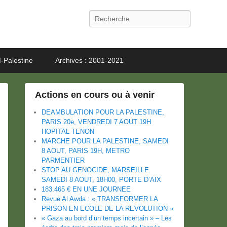
Recherche
-Palestine
Archives : 2001-2021
Actions en cours ou à venir
DEAMBULATION POUR LA PALESTINE,
PARIS 20e, VENDREDI 7 AOUT 19H
HOPITAL TENON
MARCHE POUR LA PALESTINE, SAMEDI
8 AOUT, PARIS 19H, METRO
PARMENTIER
STOP AU GENOCIDE, MARSEILLE
SAMEDI 8 AOUT, 18H00, PORTE D’AIX
183.465 € EN UNE JOURNEE
Revue Al Awda : « TRANSFORMER LA
PRISON EN ECOLE DE LA REVOLUTION »
« Gaza au bord d’un temps incertain » – Les