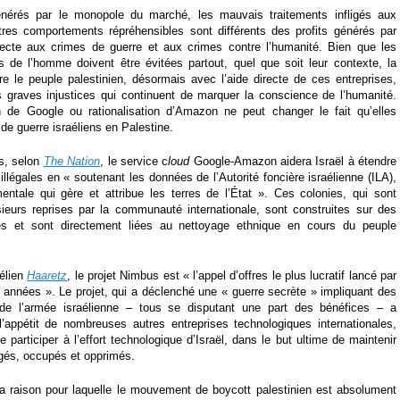
énérés par le monopole du marché, les mauvais traitements infligés aux
utres comportements répréhensibles sont différents des profits générés par
irecte aux crimes de guerre et aux crimes contre l’humanité. Bien que les
ts de l’homme doivent être évitées partout, quel que soit leur contexte, la
tre le peuple palestinien, désormais avec l’aide directe de ces entreprises,
s graves injustices qui continuent de marquer la conscience de l’humanité.
on de Google ou rationalisation d’Amazon ne peut changer le fait qu’elles
s de guerre israéliens en Palestine.
is, selon
The Nation
, le service c
loud
Google-Amazon aidera Israël à étendre
illégales en « soutenant les données de l’Autorité foncière israélienne (ILA),
ntale qui gère et attribue les terres de l’État ». Ces colonies, qui sont
eurs reprises par la communauté internationale, sont construites sur des
nes et sont directement liées au nettoyage ethnique en cours du peuple
aélien
Haaretz
, le projet Nimbus est « l’appel d’offres le plus lucratif lancé par
s années ». Le projet, qui a déclenché une « guerre secrète » impliquant des
de l’armée israélienne – tous se disputant une part des bénéfices – a
’appétit de nombreuses autres entreprises technologiques internationales,
 participer à l’effort technologique d’Israël, dans le but ultime de maintenir
égés, occupés et opprimés.
a raison pour laquelle le mouvement de boycott palestinien est absolument