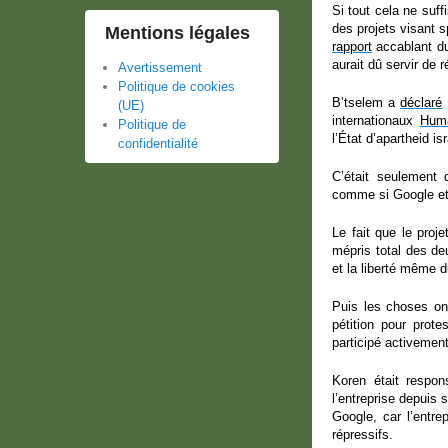
Si tout cela ne suf
des projets visant s
Mentions légales
rapport
accablant du
aurait dû servir de r
Avertissement
Politique de cookies
B’tselem a
déclaré
(UE)
internationaux
Hum
Politique de
l’État d’apartheid is
confidentialité
C’était seulement
comme si Google et 
Le fait que le proj
mépris total des deu
et la liberté même d
Puis les choses on
pétition pour prote
participé activement
Koren était respo
l’entreprise depuis 
Google, car l’entre
répressifs.