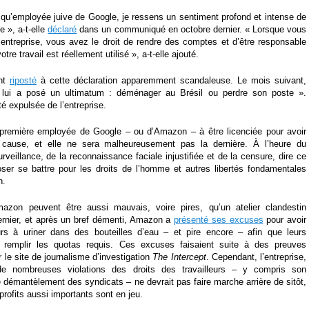
 qu’employée juive de Google, je ressens un sentiment profond et intense de
e », a-t-elle
déclaré
dans un communiqué en octobre dernier. « Lorsque vous
 entreprise, vous avez le droit de rendre des comptes et d’être responsable
tre travail est réellement utilisé », a-t-elle ajouté.
ent
riposté
à cette déclaration apparemment scandaleuse. Le mois suivant,
 lui a posé un ultimatum : déménager au Brésil ou perdre son poste ».
té expulsée de l’entreprise.
 première employée de Google – ou d’Amazon – à être licenciée pour avoir
 cause, et elle ne sera malheureusement pas la dernière. À l’heure du
urveillance, de la reconnaissance faciale injustifiée et de la censure, dire ce
ser se battre pour les droits de l’homme et autres libertés fondamentales
n.
azon peuvent être aussi mauvais, voire pires, qu’un atelier clandestin
ernier, et après un bref démenti, Amazon a
présenté ses excuses
pour avoir
eurs à uriner dans des bouteilles d’eau – et pire encore – afin que leurs
 remplir les quotas requis. Ces excuses faisaient suite à des preuves
r le site de journalisme d’investigation
The Intercept
. Cependant, l’entreprise,
e nombreuses violations des droits des travailleurs – y compris son
démantèlement des syndicats – ne devrait pas faire marche arrière de sitôt,
profits aussi importants sont en jeu.