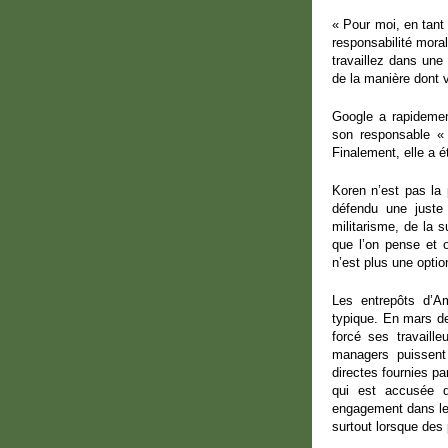
« Pour moi, en tant
responsabilité moral
travaillez dans une
de la manière dont vo
Google a rapidem
son responsable «
Finalement, elle a é
Koren n’est pas la
défendu une juste
militarisme, de la s
que l’on pense et o
n’est plus une optio
Les entrepôts d’Am
typique. En mars d
forcé ses travaill
managers puissent
directes fournies pa
qui est accusée d
engagement dans le 
surtout lorsque des 