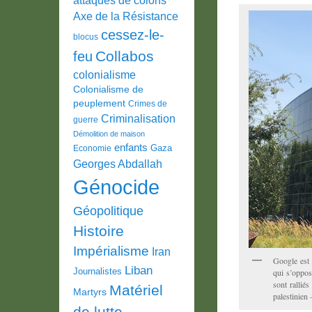
Axe de la Résistance
cessez-le-
blocus
Collabos
feu
colonialisme
Colonialisme de
peuplement
Crimes de
Criminalisation
guerre
Démolition de maison
enfants
Gaza
Economie
Georges Abdallah
Génocide
Géopolitique
Histoire
Impérialisme
Iran
Google est 
Liban
Journalistes
qui s’oppos
sont rallié
Matériel
Martyrs
palestinien 
de lutte