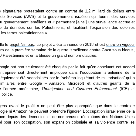
es signataires
protestaient
contre un contrat de 1,2 milliard de dollars entre
 Services (AWS) et le gouvernement israélien qui fournit des services
u gouvernement israéliens et « permettent [ainsi] une surveillance accrue et
le de données sur les Palestiniens, et facilitent l’expansion des colonies
r les terres palestiniennes ».
lle le
projet Nimbus
. Le projet a été annoncé en 2018 et est
entré en vigueur
rs de la première semaine de la guerre israélienne contre Gaza sous blocus,
50 Palestiniens et en a blessé un grand nombre d’autres.
ogle ont non seulement été choqués par le fait qu’en concluant cet accord
entreprise soit directement impliquée dans l’occupation israélienne de la
 également été scandalisés par le “schéma inquiétant de militarisation” qui a
imilaires
entre Google – Amazon, Microsoft et d’autres géants de la
 l’armée américaine, l’
Immigration and Customs Enforcement
(ICE) et
 police.
ns avant le profit » ne peut être plus appropriée que dans le contexte
oogle ni Amazon ne peuvent prétendre l’ignorer. L’occupation israélienne de la
lace depuis des décennies et de nombreuses résolutions des Nations Unies
l pour son occupation, son expansion coloniale et sa violence contre les