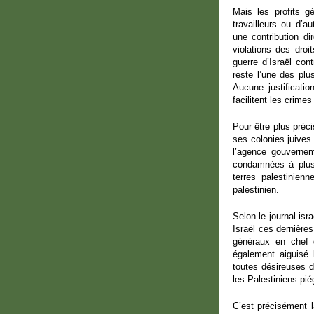
Mais les profits g
travailleurs ou d’a
une contribution d
violations des droi
guerre d’Israël con
reste l’une des plu
Aucune justificati
facilitent les crime
Pour être plus préc
ses colonies juives 
l’agence gouverneme
condamnées à plusi
terres palestinien
palestinien.
Selon le journal isr
Israël ces dernière
généraux en chef 
également aiguisé l
toutes désireuses de
les Palestiniens pi
C’est précisément l