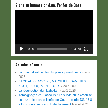
2 ans en immersion dans l’enfer de Gaza
Lecteur
vidéo
00:00
01:49:31
Articles récents
La criminalisation des dirigeants palestiniens
7 août
2026
STOP AU GENOCIDE, MARSEILLE SAMEDI 8
AOUT, 18H00, PORTE D’AIX
7 août 2026
La résurrection du Hezbollah
7 août 2026
Témoignages de Gazaouis : La survie qui s’organise
au jour le jour dans l’enfer de Gaza – partie 733 / 3.8
– Un sourire au cœur du déplacement
6 août 2026