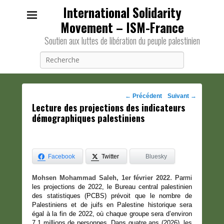
International Solidarity
Movement – ISM-France
Soutien aux luttes de libération du peuple palestinien
Recherche
Navigation
←
Précédent
Suivant
→
Lecture des projections des indicateurs
des
démographiques palestiniens
posts
Facebook
Twitter
Bluesky
.
Mohsen
Mohammad Saleh, 1er février 2022
Parmi
les projections de 2022, le Bureau central palestinien
des statistiques (PCBS) prévoit que le nombre de
Palestiniens et de juifs en Palestine historique sera
égal à la fin de 2022, où chaque groupe sera d’environ
7,1 millions de personnes. Dans quatre ans (2026), les