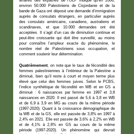
affaires des expatriés de l’OLP indique qu’en 2006,
environ 50.000 Palestiniens de Cisjordanie et de la
bande de Gaza ont déposé une demande d’immigration
auprès de consulats étrangers, en particulier auprès
des consulats américains, canadiens, australiens et
scandinaves, et que 10.000 demandes ont été
acceptées. Il s’agit d’un cas de diminution continue et
peut-être croissante qui doit être surveillé, au moins
pour connaître l’ampleur exacte du phénomène, le
nombre réel de Palestiniens sous occupation, et
comment soutenir leur détermination.
Quatrièmement
, on note que le taux de fécondité des
femmes palestiniennes à l’intérieur de la Palestine a
diminué, bien qu’il reste à court et moyen terme plus
élevé que celui des femmes juives. Selon le PCBS,
l’indice synthétique de fécondité en WB et en GS a
diminué : 6 naissances par femme en 1997 et 3,8
naissances en 2020. Il est passé de 5,6 à 3,8 en WB
et de 6,9 à 3,9 en MG au cours de la même période
(1997-2020). Quant à la croissance démographique de
la WB et de la GS, elle est passée de 3,8% en 1997 à
2,4% en 2021. Elle est passée de 3,6% à 2,2% en WB
et de 4,1% à 2,8% en GS au cours de la même
période (1997-2020). Un phénomène qui devrait