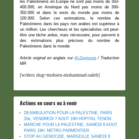
les Palestiniens en Europe ne sont pas moins de 350-
400.000, en Amérique du Nord pas moins de 300-
350.000 et dans le reste du monde pas moins de
100.000. Selon ces estimations, le nombre de
Palestiniens dans les pays non arabes est supérieur à
un million. Les chercheurs et les spécialistes ont peut-
être une tâche ardue, mais nécessaire, pour parvenir à
des estimations plus précises du nombre de
Palestiniens dans le monde.
Article original en anglais sur
Al-Zaytouna
/ Traduction
MR
[writers slug=mohsen-mohammad-saleh]
Actions en cours ou à venir
DEAMBULATION POUR LA PALESTINE, PARIS
20e, VENDREDI 7 AOUT 19H HOPITAL TENON
MARCHE POUR LA PALESTINE, SAMEDI 8 AOUT,
PARIS 19H, METRO PARMENTIER
STOP AU GENOCIDE, MARSEILLE SAMEDI 8