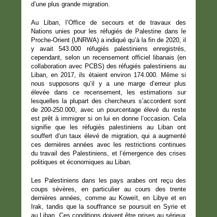
d’une plus grande migration.
Au Liban, l’Office de secours et de travaux des
Nations unies pour les réfugiés de Palestine dans le
Proche-Orient (UNRWA) a indiqué qu’à la fin de 2020, il
y avait 543.000 réfugiés palestiniens enregistrés,
cependant, selon un recensement officiel libanais (en
collaboration avec PCBS) des réfugiés palestiniens au
Liban, en 2017, ils étaient environ 174.000. Même si
nous supposons qu’il y a une marge d’erreur plus
élevée dans ce recensement, les estimations sur
lesquelles la plupart des chercheurs s’accordent sont
de 200-250.000, avec un pourcentage élevé du reste
est prêt à immigrer si on lui en donne l’occasion. Cela
signifie que les réfugiés palestiniens au Liban ont
souffert d’un taux élevé de migration, qui a augmenté
ces dernières années avec les restrictions continues
du travail des Palestiniens, et l’émergence des crises
politiques et économiques au Liban.
Les Palestiniens dans les pays arabes ont reçu des
coups sévères, en particulier au cours des trente
dernières années, comme au Koweït, en Libye et en
Irak, tandis que la souffrance se poursuit en Syrie et
au Liban. Ces conditions doivent être prises au sérieux