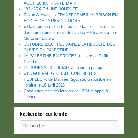
AOUT, 18H00, PORTE D’AIX
183.465 € EN UNE JOURNEE
Revue Al Awda : « TRANSFORMER LA PRISON EN
ECOLE DE LA REVOLUTION »
« Gaza au bord d’un temps incertain » – Les écrits
des trois premiers mois de l’année 2026 à Gaza, par
Mutasem Eleïwa
OCTOBRE 2026 : REJOIGNEZ LA RÉCOLTE DES
OLIVES EN PALESTINE
LA PALESTINE EN PROCES, un livre de Rafik
Chekkat
LE JOURNAL DE BISAN, à suivre, à partager
« LA GUERRE GLOBALE CONTRE LES
PEUPLES », de Mathieu Rigouste, disponible en
librairie le 18 avril 2025
Gaza attaquée : déclaration de l’ISM et appel à
l’action
Rechercher sur le site
Recherche