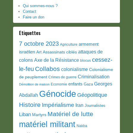
Qui sommes-nous ?
Contact
Faire un don
Etiquettes
7 octobre 2023
armement
Agriculture
attaques de
israélien
Art
Assassinats ciblés
cessez-
colons
Axe de la Résistance
blocus
Collabos
le-feu
colonialisme
Colonialisme
Criminalisation
de peuplement
Crimes de guerre
Georges
enfants
Gaza
Economie
Démolition de maison
Génocide
Géopolitique
Abdallah
Histoire
Impérialisme
Iran
Journalistes
Matériel de lutte
Liban
Martyrs
matériel militant
Nakba