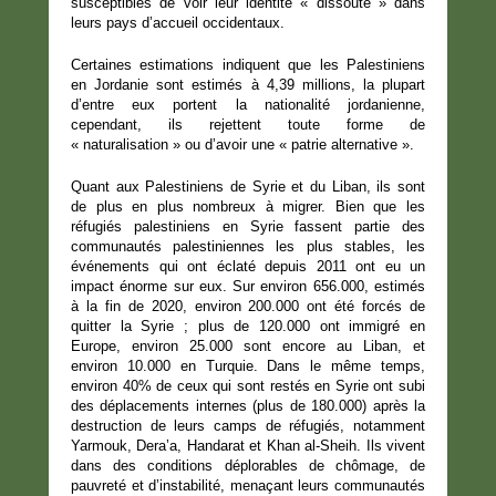
susceptibles de voir leur identité « dissoute » dans
leurs pays d’accueil occidentaux.
Certaines estimations indiquent que les Palestiniens
en Jordanie sont estimés à 4,39 millions, la plupart
d’entre eux portent la nationalité jordanienne,
cependant, ils rejettent toute forme de
« naturalisation » ou d’avoir une « patrie alternative ».
Quant aux Palestiniens de Syrie et du Liban, ils sont
de plus en plus nombreux à migrer. Bien que les
réfugiés palestiniens en Syrie fassent partie des
communautés palestiniennes les plus stables, les
événements qui ont éclaté depuis 2011 ont eu un
impact énorme sur eux. Sur environ 656.000, estimés
à la fin de 2020, environ 200.000 ont été forcés de
quitter la Syrie ; plus de 120.000 ont immigré en
Europe, environ 25.000 sont encore au Liban, et
environ 10.000 en Turquie. Dans le même temps,
environ 40% de ceux qui sont restés en Syrie ont subi
des déplacements internes (plus de 180.000) après la
destruction de leurs camps de réfugiés, notamment
Yarmouk, Dera’a, Handarat et Khan al-Sheih. Ils vivent
dans des conditions déplorables de chômage, de
pauvreté et d’instabilité, menaçant leurs communautés