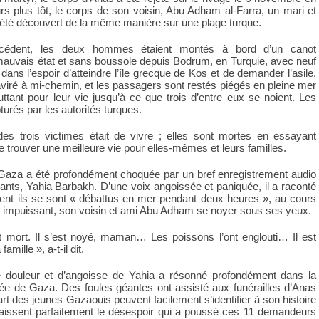
rs plus tôt, le corps de son voisin, Abu Adham al-Farra, un mari et
a été découvert de la même manière sur une plage turque.
écédent, les deux hommes étaient montés à bord d’un canot
auvais état et sans boussole depuis Bodrum, en Turquie, avec neuf
ans l’espoir d’atteindre l’île grecque de Kos et de demander l’asile.
viré à mi-chemin, et les passagers sont restés piégés en pleine mer
luttant pour leur vie jusqu’à ce que trois d’entre eux se noient. Les
turés par les autorités turques.
des trois victimes était de vivre ; elles sont mortes en essayant
trouver une meilleure vie pour elles-mêmes et leurs familles.
 Gaza a été profondément choquée par un bref enregistrement audio
vants, Yahia Barbakh. D’une voix angoissée et paniquée, il a raconté
t ils se sont « débattus en mer pendant deux heures », au cours
u, impuissant, son voisin et ami Abu Adham se noyer sous ses yeux.
mort. Il s’est noyé, maman… Les poissons l’ont englouti… Il est
amille », a-t-il dit.
e douleur et d’angoisse de Yahia a résonné profondément dans la
gée de Gaza. Des foules géantes ont assisté aux funérailles d’Anas
rt des jeunes Gazaouis peuvent facilement s’identifier à son histoire
nnaissent parfaitement le désespoir qui a poussé ces 11 demandeurs