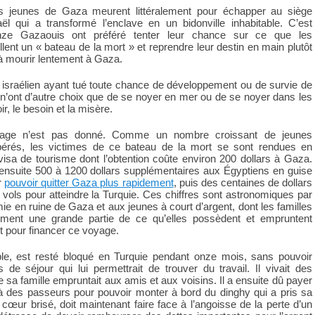
es jeunes de Gaza meurent littéralement pour échapper au siège
aël qui a transformé l’enclave en un bidonville inhabitable. C’est
nze Gazaouis ont préféré tenter leur chance sur ce que les
lent un « bateau de la mort » et reprendre leur destin en main plutôt
à mourir lentement à Gaza.
israélien ayant tué toute chance de développement ou de survie de
n’ont d’autre choix que de se noyer en mer ou de se noyer dans les
ir, le besoin et la misère.
age n’est pas donné. Comme un nombre croissant de jeunes
érés, les victimes de ce bateau de la mort se sont rendues en
isa de tourisme dont l’obtention coûte environ 200 dollars à Gaza.
 ensuite 500 à 1200 dollars supplémentaires aux Égyptiens en guise
r
pouvoir quitter Gaza plus rapidement
, puis des centaines de dollars
 vols pour atteindre la Turquie. Ces chiffres sont astronomiques par
ie en ruine de Gaza et aux jeunes à court d’argent, dont les familles
ement une grande partie de ce qu’elles possèdent et empruntent
 pour financer ce voyage.
e, est resté bloqué en Turquie pendant onze mois, sans pouvoir
 de séjour qui lui permettrait de trouver du travail. Il vivait des
 sa famille empruntait aux amis et aux voisins. Il a ensuite dû payer
à des passeurs pour pouvoir monter à bord du dinghy qui a pris sa
e cœur brisé, doit maintenant faire face à l’angoisse de la perte d’un