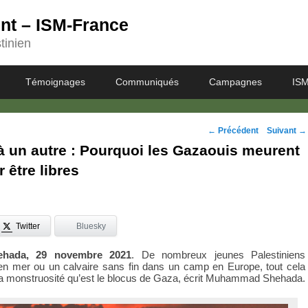
ent – ISM-France
tinien
Témoignages
Communiqués
Campagnes
ISM
Navigation
←
Précédent
Suivant
→
à un autre : Pourquoi les Gazaouis meurent
des
 être libres
posts
Twitter
Bluesky
hada, 29 novembre 2021
. De nombreux jeunes Palestiniens
e en mer ou un calvaire sans fin dans un camp en Europe, tout cela
la monstruosité qu’est le blocus de Gaza, écrit Muhammad Shehada.