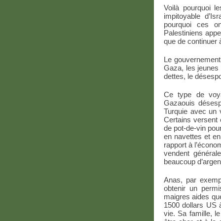
Voilà pourquoi l
impitoyable d’Isr
pourquoi ces o
Palestiniens appel
que de continuer 
Le gouvernement 
Gaza, les jeunes 
dettes, le désespo
Ce type de voy
Gazaouis désesp
Turquie avec un v
Certains versent
de pot-de-vin pou
en navettes et en
rapport à l’économ
vendent général
beaucoup d’argent
Anas, par exempl
obtenir un permis
maigres aides que
1500 dollars US 
vie. Sa famille, l