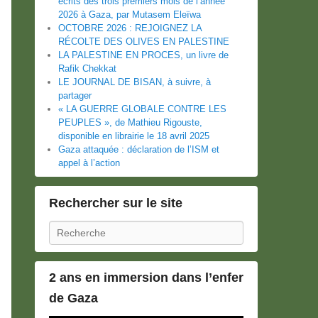
écrits des trois premiers mois de l’année
2026 à Gaza, par Mutasem Eleïwa
OCTOBRE 2026 : REJOIGNEZ LA
RÉCOLTE DES OLIVES EN PALESTINE
LA PALESTINE EN PROCES, un livre de
Rafik Chekkat
LE JOURNAL DE BISAN, à suivre, à
partager
« LA GUERRE GLOBALE CONTRE LES
PEUPLES », de Mathieu Rigouste,
disponible en librairie le 18 avril 2025
Gaza attaquée : déclaration de l’ISM et
appel à l’action
Rechercher sur le site
Recherche
2 ans en immersion dans l’enfer
de Gaza