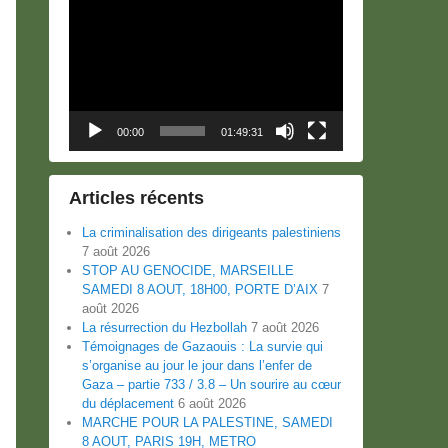
Lecteur
vidéo
00:00
01:49:31
Articles récents
La criminalisation des dirigeants palestiniens
7 août 2026
STOP AU GENOCIDE, MARSEILLE
SAMEDI 8 AOUT, 18H00, PORTE D’AIX
7
août 2026
La résurrection du Hezbollah
7 août 2026
Témoignages de Gazaouis : La survie qui
s’organise au jour le jour dans l’enfer de
Gaza – partie 733 / 3.8 – Un sourire au cœur
du déplacement
6 août 2026
MARCHE POUR LA PALESTINE, SAMEDI
8 AOUT, PARIS 19H, METRO