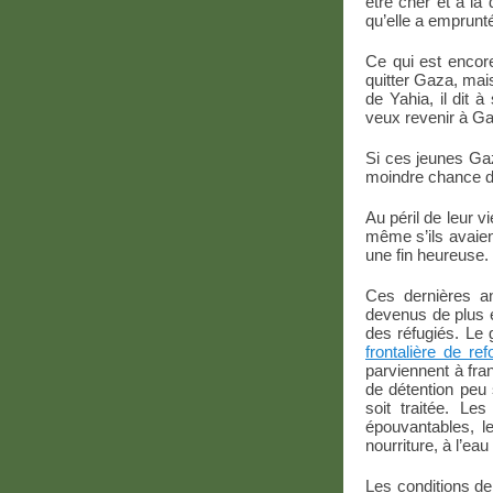
être cher et à la
qu’elle a emprunté
Ce qui est encore
quitter Gaza, mais
de Yahia, il dit 
veux revenir à Gaz
Si ces jeunes Ga
moindre chance d’a
Au péril de leur 
même s’ils avaient
une fin heureuse.
Ces dernières a
devenus de plus e
des réfugiés. Le
frontalière de re
parviennent à fra
de détention peu
soit traitée. L
épouvantables, le
nourriture, à l’ea
Les conditions de 