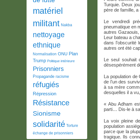
Turquie. Deux jou
matériel
père de famille, 
Le vendredi pr
militant
Nakba
pneumatique en m
autres Gazaouis, d
nettoyage
Leur bateau a cha
dans l’obscurité 
ethnique
autres ont été cap
Plan
ONU
Normalisation
Le seul souhait 
Trump
Politique intérieure
désespérément de 
Prisonniers
La population de
Propagande
racisme
de l’un des survi
réfugiés
à sa mère commen
desquelles il a v
Répression
Résistance
« Abu Adham est 
parti… Dis-le à sa f
Sionisme
La voix pleine d
solidarité
population assié
Torture
parce que la plupa
échange de prisonniers
tragique. Ils co