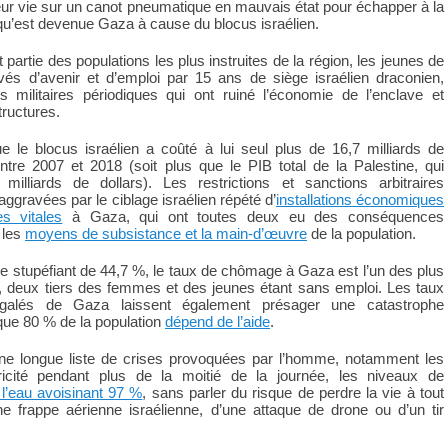
 leur vie sur un canot pneumatique en mauvais état pour échapper à la
qu’est devenue Gaza à cause du blocus israélien.
t partie des populations les plus instruites de la région, les jeunes de
vés d’avenir et d’emploi par 15 ans de siège israélien draconien,
s militaires périodiques qui ont ruiné l’économie de l’enclave et
tructures.
 le blocus israélien a coûté à lui seul plus de 16,7 milliards de
ntre 2007 et 2018 (soit plus que le PIB total de la Palestine, qui
milliards de dollars). Les restrictions et sanctions arbitraires
aggravées par le ciblage israélien répété d’
installations économiques
es vitales
à Gaza, qui ont toutes deux eu des conséquences
 les
moyens de subsistance et la main-d’œuvre
de la population.
fre stupéfiant de 44,7 %, le taux de chômage à Gaza est l’un des plus
 deux tiers des femmes et des jeunes étant sans emploi. Les taux
égalés de Gaza laissent également présager une catastrophe
que 80 % de la population
dépend de l’aide
.
une longue liste de crises provoquées par l’homme, notamment les
ricité pendant plus de la moitié de la journée, les niveaux de
l’eau avoisinant 97 %
, sans parler du risque de perdre la vie à tout
e frappe aérienne israélienne, d’une attaque de drone ou d’un tir