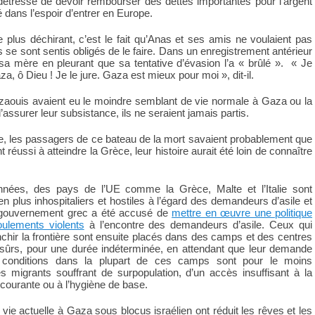
 détresse de devoir rembourser des dettes importantes pour l’argent
 dans l’espoir d’entrer en Europe.
 plus déchirant, c’est le fait qu’Anas et ses amis ne voulaient pas
 se sont sentis obligés de le faire. Dans un enregistrement antérieur
à sa mère en pleurant que sa tentative d’évasion l’a « brûlé ». « Je
a, ô Dieu ! Je le jure. Gaza est mieux pour moi », dit-il.
zaouis avaient eu le moindre semblant de vie normale à Gaza ou la
ssurer leur subsistance, ils ne seraient jamais partis.
vie, les passagers de ce bateau de la mort savaient probablement que
 réussi à atteindre la Grèce, leur histoire aurait été loin de connaître
nnées, des pays de l’UE comme la Grèce, Malte et l’Italie sont
n plus inhospitaliers et hostiles à l’égard des demandeurs d’asile et
 gouvernement grec a été accusé de
mettre en œuvre une politique
foulements violents
à l’encontre des demandeurs d’asile. Ceux qui
nchir la frontière sont ensuite placés dans des camps et des centres
 sûrs, pour une durée indéterminée, en attendant que leur demande
es conditions dans la plupart de ces camps sont pour le moins
s migrants souffrant de surpopulation, d’un accès insuffisant à la
u courante ou à l’hygiène de base.
vie actuelle à Gaza sous blocus israélien ont réduit les rêves et les