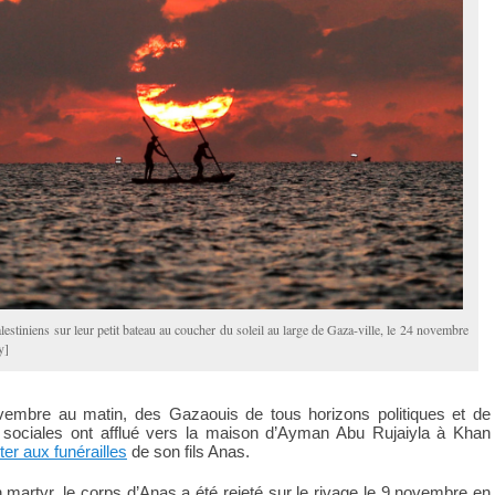
lestiniens sur leur petit bateau au coucher du soleil au large de Gaza-ville, le 24 novembre
y]
embre au matin, des Gazaouis de tous horizons politiques et de
s sociales ont afflué vers la maison d’Ayman Abu Rujaiyla à Khan
ter aux funérailles
de son fils Anas.
artyr, le corps d’Anas a été rejeté sur le rivage le 9 novembre en