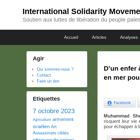
International Solidarity Movem
Soutien aux luttes de libération du peuple pales
Passer
Passer
Premier
Accueil
Articles
Analyses
au
au
menu
contenu
contenu
principal
secondaire
Agir
D’un enfer 
Qui sommes-nous ?
Contact
en mer pour
Faire un don
Etiquettes
Facebook
7 octobre 2023
Muhammad She
armement
Agriculture
risquent leur vi
israélien
pour échapper à 
Art
Assassinats ciblés
attaques de colons