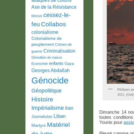
Axe de la Résistance
cessez-le-
blocus
Collabos
feu
colonialisme
Colonialisme de
peuplement
Crimes de
Criminalisation
guerre
Démolition de maison
enfants
Gaza
Economie
Georges Abdallah
Génocide
Pêcheurs pa
Géopolitique
2021. [Gett
Histoire
Impérialisme
Iran
Dimanche 14 nov
Liban
Journalistes
toutes condition
Younis pour
assis
Matériel
Martyrs
de lutte
Pleuré comme un m