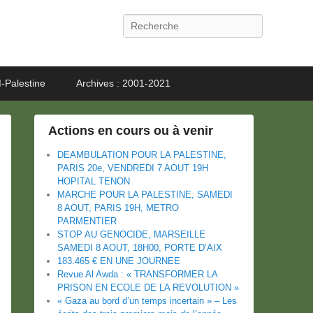
Recherche
-Palestine
Archives : 2001-2021
Actions en cours ou à venir
DEAMBULATION POUR LA PALESTINE,
PARIS 20e, VENDREDI 7 AOUT 19H
HOPITAL TENON
MARCHE POUR LA PALESTINE, SAMEDI
8 AOUT, PARIS 19H, METRO
PARMENTIER
STOP AU GENOCIDE, MARSEILLE
SAMEDI 8 AOUT, 18H00, PORTE D’AIX
183.465 € EN UNE JOURNEE
Revue Al Awda : « TRANSFORMER LA
PRISON EN ECOLE DE LA REVOLUTION »
« Gaza au bord d’un temps incertain » – Les