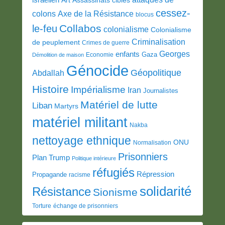
Art
Assassinats ciblés
cessez-
colons
Axe de la Résistance
blocus
Collabos
le-feu
colonialisme
Colonialisme
Criminalisation
de peuplement
Crimes de guerre
Georges
enfants
Gaza
Economie
Démolition de maison
Génocide
Géopolitique
Abdallah
Histoire
Impérialisme
Iran
Journalistes
Matériel de lutte
Liban
Martyrs
matériel militant
Nakba
nettoyage ethnique
ONU
Normalisation
Prisonniers
Plan Trump
Politique intérieure
réfugiés
Répression
Propagande
racisme
solidarité
Résistance
Sionisme
Torture
échange de prisonniers