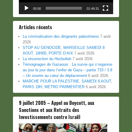
00:00
01:49:31
Articles récents
La criminalisation des dirigeants palestiniens
7 août
2026
STOP AU GENOCIDE, MARSEILLE SAMEDI 8
AOUT, 18H00, PORTE D’AIX
7 août 2026
La résurrection du Hezbollah
7 août 2026
Témoignages de Gazaouis : La survie qui s’organise
au jour le jour dans l’enfer de Gaza – partie 733 / 3.8
– Un sourire au cœur du déplacement
6 août 2026
MARCHE POUR LA PALESTINE, SAMEDI 8 AOUT,
PARIS 19H, METRO PARMENTIER
6 août 2026
9 juillet 2005 – Appel au Boycott, aux
Sanctions et aux Retraits des
Investissements contre Israël