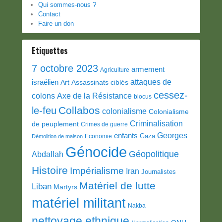
Qui sommes-nous ?
Contact
Faire un don
Etiquettes
7 octobre 2023
armement
Agriculture
attaques de
israélien
Art
Assassinats ciblés
cessez-
colons
Axe de la Résistance
blocus
Collabos
le-feu
colonialisme
Colonialisme
Criminalisation
de peuplement
Crimes de guerre
Georges
enfants
Gaza
Economie
Démolition de maison
Génocide
Géopolitique
Abdallah
Histoire
Impérialisme
Iran
Journalistes
Matériel de lutte
Liban
Martyrs
matériel militant
Nakba
nettoyage ethnique