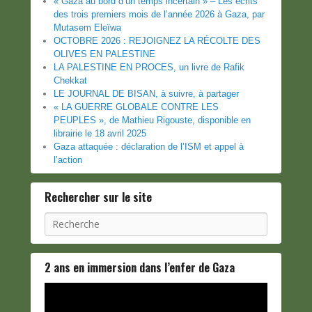
« Gaza au bord d’un temps incertain » – Les écrits
des trois premiers mois de l’année 2026 à Gaza, par
Mutasem Eleïwa
OCTOBRE 2026 : REJOIGNEZ LA RÉCOLTE DES
OLIVES EN PALESTINE
LA PALESTINE EN PROCES, un livre de Rafik
Chekkat
LE JOURNAL DE BISAN, à suivre, à partager
« LA GUERRE GLOBALE CONTRE LES
PEUPLES », de Mathieu Rigouste, disponible en
librairie le 18 avril 2025
Gaza attaquée : déclaration de l’ISM et appel à
l’action
Rechercher sur le site
Recherche
2 ans en immersion dans l’enfer de Gaza
Lecteur
vidéo