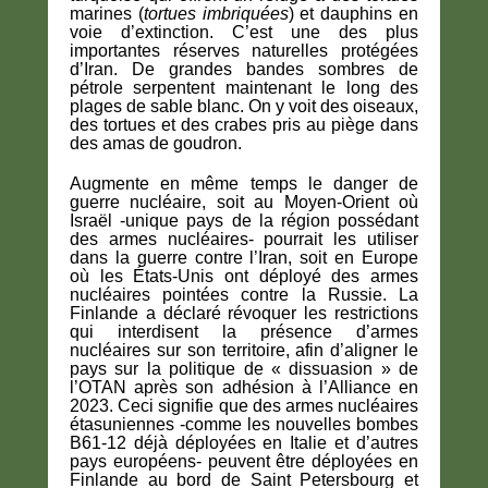
marines (
tortues imbriquées
) et dauphins en
voie d’extinction. C’est une des plus
importantes réserves naturelles protégées
d’Iran. De grandes bandes sombres de
pétrole serpentent maintenant le long des
plages de sable blanc. On y voit des oiseaux,
des tortues et des crabes pris au piège dans
des amas de goudron.
Augmente en même temps le danger de
guerre nucléaire, soit au Moyen-Orient où
Israël -unique pays de la région possédant
des armes nucléaires- pourrait les utiliser
dans la guerre contre l’Iran, soit en Europe
où les États-Unis ont déployé des armes
nucléaires pointées contre la Russie. La
Finlande a déclaré révoquer les restrictions
qui interdisent la présence d’armes
nucléaires sur son territoire, afin d’aligner le
pays sur la politique de « dissuasion » de
l’OTAN après son adhésion à l’Alliance en
2023. Ceci signifie que des armes nucléaires
étasuniennes -comme les nouvelles bombes
B61-12 déjà déployées en Italie et d’autres
pays européens- peuvent être déployées en
Finlande au bord de Saint Petersbourg et