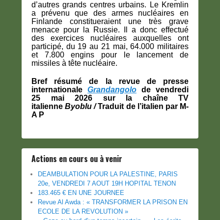
d’autres grands centres urbains. Le Kremlin
a prévenu que des armes nucléaires en
Finlande constitueraient une très grave
menace pour la Russie. Il a donc effectué
des exercices nucléaires auxquelles ont
participé, du 19 au 21 mai, 64.000 militaires
et 7.800 engins pour le lancement de
missiles à tête nucléaire.
Bref résumé de la revue de presse
internationale
Grandangolo
de vendredi
25 mai 2026 sur la chaîne TV
italienne
Byoblu /
Traduit de l’italien par M-
A P
Actions en cours ou à venir
DEAMBULATION POUR LA PALESTINE, PARIS
20e, VENDREDI 7 AOUT 19H HOPITAL TENON
183.465 € EN UNE JOURNEE
Revue Al Awda : « TRANSFORMER LA PRISON EN
ECOLE DE LA REVOLUTION »