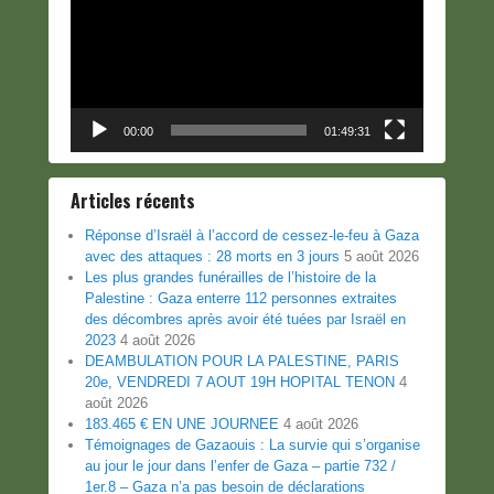
00:00
01:49:31
Articles récents
Réponse d’Israël à l’accord de cessez-le-feu à Gaza
avec des attaques : 28 morts en 3 jours
5 août 2026
Les plus grandes funérailles de l’histoire de la
Palestine : Gaza enterre 112 personnes extraites
des décombres après avoir été tuées par Israël en
2023
4 août 2026
DEAMBULATION POUR LA PALESTINE, PARIS
20e, VENDREDI 7 AOUT 19H HOPITAL TENON
4
août 2026
183.465 € EN UNE JOURNEE
4 août 2026
Témoignages de Gazaouis : La survie qui s’organise
au jour le jour dans l’enfer de Gaza – partie 732 /
1er.8 – Gaza n’a pas besoin de déclarations