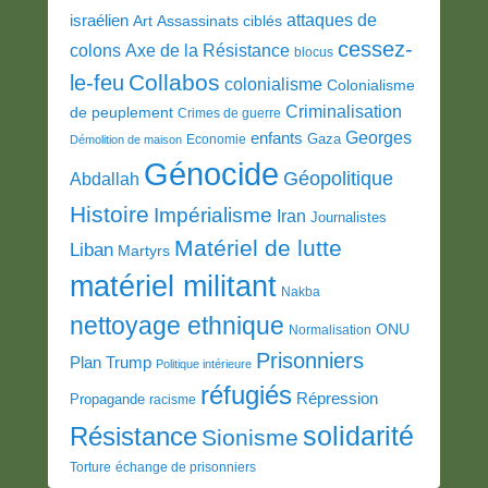
attaques de
israélien
Art
Assassinats ciblés
cessez-
colons
Axe de la Résistance
blocus
Collabos
le-feu
colonialisme
Colonialisme
Criminalisation
de peuplement
Crimes de guerre
Georges
enfants
Gaza
Economie
Démolition de maison
Génocide
Géopolitique
Abdallah
Histoire
Impérialisme
Iran
Journalistes
Matériel de lutte
Liban
Martyrs
matériel militant
Nakba
nettoyage ethnique
ONU
Normalisation
Prisonniers
Plan Trump
Politique intérieure
réfugiés
Répression
Propagande
racisme
solidarité
Résistance
Sionisme
Torture
échange de prisonniers