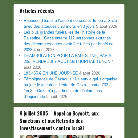
Articles récents
Réponse d’Israël à l’accord de cessez-le-feu à Gaza
avec des attaques : 28 morts en 3 jours
5 août 2026
Les plus grandes funérailles de l’histoire de la
Palestine : Gaza enterre 112 personnes extraites
des décombres après avoir été tuées par Israël en
2023
4 août 2026
DEAMBULATION POUR LA PALESTINE, PARIS
20e, VENDREDI 7 AOUT 19H HOPITAL TENON
4
août 2026
183.465 € EN UNE JOURNEE
4 août 2026
Témoignages de Gazaouis : La survie qui s’organise
au jour le jour dans l’enfer de Gaza – partie 732 /
1er.8 – Gaza n’a pas besoin de déclarations
d’inquiétude
3 août 2026
9 juillet 2005 – Appel au Boycott, aux
Sanctions et aux Retraits des
Investissements contre Israël