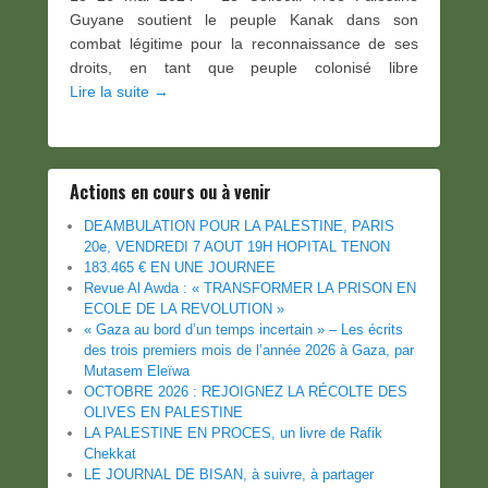
Guyane soutient le peuple Kanak dans son
combat légitime pour la reconnaissance de ses
droits, en tant que peuple colonisé libre
Lire la suite →
Actions en cours ou à venir
DEAMBULATION POUR LA PALESTINE, PARIS
20e, VENDREDI 7 AOUT 19H HOPITAL TENON
183.465 € EN UNE JOURNEE
Revue Al Awda : « TRANSFORMER LA PRISON EN
ECOLE DE LA REVOLUTION »
« Gaza au bord d’un temps incertain » – Les écrits
des trois premiers mois de l’année 2026 à Gaza, par
Mutasem Eleïwa
OCTOBRE 2026 : REJOIGNEZ LA RÉCOLTE DES
OLIVES EN PALESTINE
LA PALESTINE EN PROCES, un livre de Rafik
Chekkat
LE JOURNAL DE BISAN, à suivre, à partager