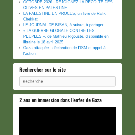
OCTOBRE 2026 : REJOIGNEZ LA RÉCOLTE DES
OLIVES EN PALESTINE
LA PALESTINE EN PROCES, un livre de Rafik
Chekkat
LE JOURNAL DE BISAN, à suivre, à partager
« LA GUERRE GLOBALE CONTRE LES
PEUPLES », de Mathieu Rigouste, disponible en
librairie le 18 avril 2025
Gaza attaquée : déclaration de l’ISM et appel à
l’action
Rechercher sur le site
Recherche
2 ans en immersion dans l’enfer de Gaza
Lecteur
vidéo