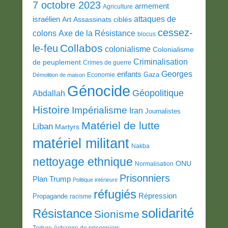
7 octobre 2023
armement
Agriculture
attaques de
israélien
Art
Assassinats ciblés
cessez-
colons
Axe de la Résistance
blocus
Collabos
le-feu
colonialisme
Colonialisme
Criminalisation
de peuplement
Crimes de guerre
Georges
enfants
Gaza
Economie
Démolition de maison
Génocide
Géopolitique
Abdallah
Histoire
Impérialisme
Iran
Journalistes
Matériel de lutte
Liban
Martyrs
matériel militant
Nakba
nettoyage ethnique
ONU
Normalisation
Prisonniers
Plan Trump
Politique intérieure
réfugiés
Répression
Propagande
racisme
solidarité
Résistance
Sionisme
Torture
échange de prisonniers