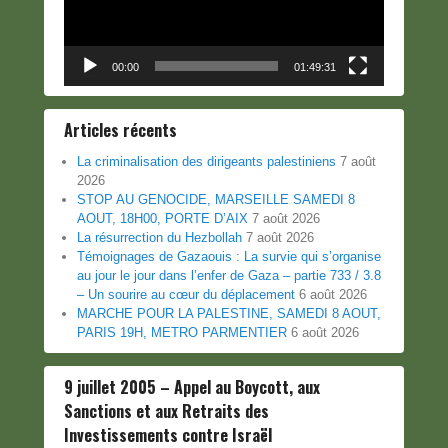
00:00
01:49:31
Articles récents
La criminalisation des dirigeants palestiniens
7 août
2026
STOP AU GENOCIDE, MARSEILLE SAMEDI 8
AOUT, 18H00, PORTE D’AIX
7 août 2026
La résurrection du Hezbollah
7 août 2026
Témoignages de Gazaouis : La survie qui s’organise
au jour le jour dans l’enfer de Gaza – partie 733 / 3.8
– Un sourire au cœur du déplacement
6 août 2026
MARCHE POUR LA PALESTINE, SAMEDI 8 AOUT,
PARIS 19H, METRO PARMENTIER
6 août 2026
9 juillet 2005 – Appel au Boycott, aux
Sanctions et aux Retraits des
Investissements contre Israël