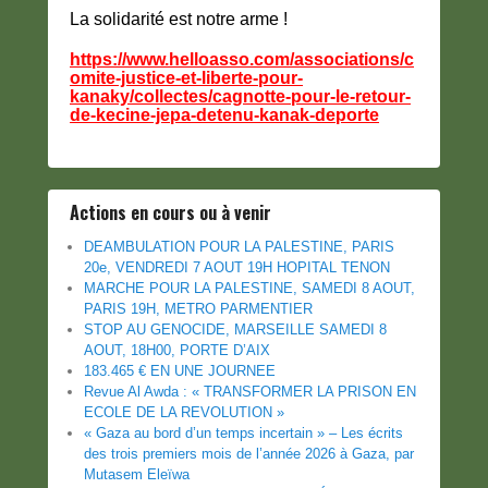
La solidarité est notre arme !
https://www.helloasso.com/associations/c
omite-justice-et-liberte-pour-
kanaky/collectes/cagnotte-pour-le-retour-
de-kecine-jepa-detenu-kanak-deporte
Actions en cours ou à venir
DEAMBULATION POUR LA PALESTINE, PARIS
20e, VENDREDI 7 AOUT 19H HOPITAL TENON
MARCHE POUR LA PALESTINE, SAMEDI 8 AOUT,
PARIS 19H, METRO PARMENTIER
STOP AU GENOCIDE, MARSEILLE SAMEDI 8
AOUT, 18H00, PORTE D’AIX
183.465 € EN UNE JOURNEE
Revue Al Awda : « TRANSFORMER LA PRISON EN
ECOLE DE LA REVOLUTION »
« Gaza au bord d’un temps incertain » – Les écrits
des trois premiers mois de l’année 2026 à Gaza, par
Mutasem Eleïwa