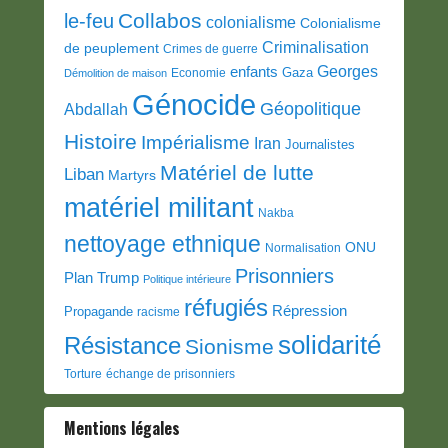
Collabos
le-feu
colonialisme
Colonialisme
Criminalisation
de peuplement
Crimes de guerre
Georges
enfants
Gaza
Economie
Démolition de maison
Génocide
Géopolitique
Abdallah
Histoire
Impérialisme
Iran
Journalistes
Matériel de lutte
Liban
Martyrs
matériel militant
Nakba
nettoyage ethnique
ONU
Normalisation
Prisonniers
Plan Trump
Politique intérieure
réfugiés
Répression
Propagande
racisme
solidarité
Résistance
Sionisme
Torture
échange de prisonniers
Mentions légales