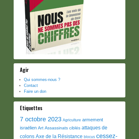
Agir
Qui sommes-nous ?
Contact
Faire un don
Etiquettes
7 octobre 2023
armement
Agriculture
attaques de
israélien
Art
Assassinats ciblés
cessez-
colons
Axe de la Résistance
blocus