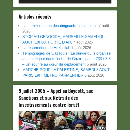
Articles récents
La criminalisation des dirigeants palestiniens
7 août
2026
STOP AU GENOCIDE, MARSEILLE SAMEDI 8
AOUT, 18H00, PORTE D’AIX
7 août 2026
La résurrection du Hezbollah
7 août 2026
Témoignages de Gazaouis : La survie qui s’organise
au jour le jour dans l’enfer de Gaza – partie 733 / 3.8
– Un sourire au cœur du déplacement
6 août 2026
MARCHE POUR LA PALESTINE, SAMEDI 8 AOUT,
PARIS 19H, METRO PARMENTIER
6 août 2026
9 juillet 2005 – Appel au Boycott, aux
Sanctions et aux Retraits des
Investissements contre Israël