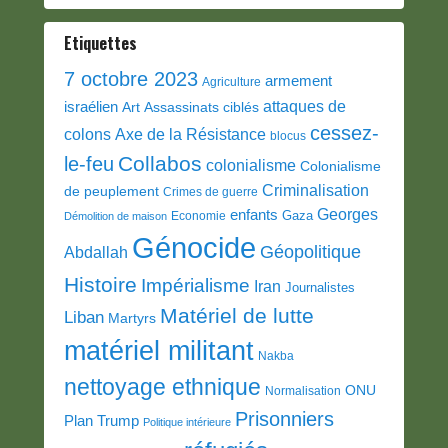
Etiquettes
7 octobre 2023
armement
Agriculture
attaques de
israélien
Art
Assassinats ciblés
cessez-
colons
Axe de la Résistance
blocus
Collabos
le-feu
colonialisme
Colonialisme
Criminalisation
de peuplement
Crimes de guerre
Georges
enfants
Gaza
Economie
Démolition de maison
Génocide
Géopolitique
Abdallah
Histoire
Impérialisme
Iran
Journalistes
Matériel de lutte
Liban
Martyrs
matériel militant
Nakba
nettoyage ethnique
ONU
Normalisation
Prisonniers
Plan Trump
Politique intérieure