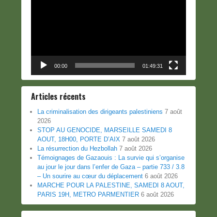
vidéo
00:00
01:49:31
Articles récents
La criminalisation des dirigeants palestiniens
7 août
2026
STOP AU GENOCIDE, MARSEILLE SAMEDI 8
AOUT, 18H00, PORTE D’AIX
7 août 2026
La résurrection du Hezbollah
7 août 2026
Témoignages de Gazaouis : La survie qui s’organise
au jour le jour dans l’enfer de Gaza – partie 733 / 3.8
– Un sourire au cœur du déplacement
6 août 2026
MARCHE POUR LA PALESTINE, SAMEDI 8 AOUT,
PARIS 19H, METRO PARMENTIER
6 août 2026