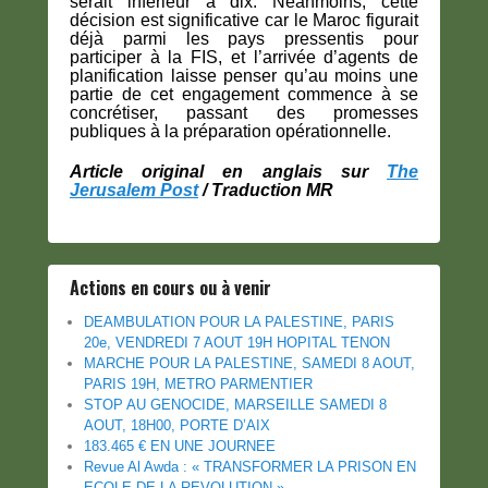
serait inférieur à dix. Néanmoins, cette
décision est significative car le Maroc figurait
déjà parmi les pays pressentis pour
participer à la FIS, et l’arrivée d’agents de
planification laisse penser qu’au moins une
partie de cet engagement commence à se
concrétiser, passant des promesses
publiques à la préparation opérationnelle.
Article original en anglais sur
The
Jerusalem Post
/ Traduction MR
Actions en cours ou à venir
DEAMBULATION POUR LA PALESTINE, PARIS
20e, VENDREDI 7 AOUT 19H HOPITAL TENON
MARCHE POUR LA PALESTINE, SAMEDI 8 AOUT,
PARIS 19H, METRO PARMENTIER
STOP AU GENOCIDE, MARSEILLE SAMEDI 8
AOUT, 18H00, PORTE D’AIX
183.465 € EN UNE JOURNEE
Revue Al Awda : « TRANSFORMER LA PRISON EN
ECOLE DE LA REVOLUTION »