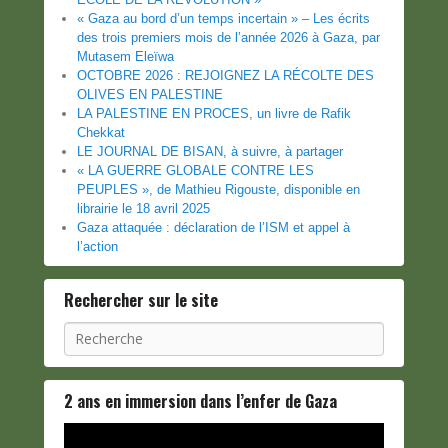
« Gaza au bord d’un temps incertain » – Les écrits
des trois premiers mois de l’année 2026 à Gaza, par
Mutasem Eleïwa
OCTOBRE 2026 : REJOIGNEZ LA RÉCOLTE DES
OLIVES EN PALESTINE
LA PALESTINE EN PROCES, un livre de Rafik
Chekkat
LE JOURNAL DE BISAN, à suivre, à partager
« LA GUERRE GLOBALE CONTRE LES
PEUPLES », de Mathieu Rigouste, disponible en
librairie le 18 avril 2025
Gaza attaquée : déclaration de l’ISM et appel à
l’action
Rechercher sur le site
Recherche
2 ans en immersion dans l’enfer de Gaza
Lecteur