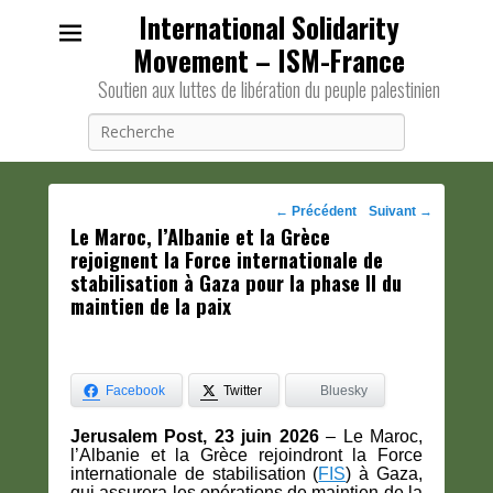
International Solidarity
Movement – ISM-France
Soutien aux luttes de libération du peuple palestinien
Recherche
Navigation
←
Précédent
Suivant
→
Le Maroc, l’Albanie et la Grèce
des
rejoignent la Force internationale de
posts
stabilisation à Gaza pour la phase II du
maintien de la paix
Facebook
Twitter
Bluesky
Jerusalem Post, 23 juin 2026
– Le Maroc,
l’Albanie et la Grèce rejoindront la Force
internationale de stabilisation (
FIS
) à Gaza,
qui assurera les opérations de maintien de la